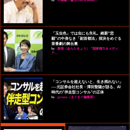
by
中島聡『週刊 Life is beaut…
「玉虫色」では虫にも失礼。維新“悲
願”の中身なき「副首都法」採決をめぐる
茶番劇の舞台裏
by
新恭（あらたきょう）『国家権力＆メディ
ア…
「コンサルを超えないと、生き残れない」
──元証券会社社長・澤田聖陽が語る、AI
時代の"伴走型コンサル"の正体
by
gyouza（まぐまぐ編集部）