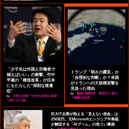
「少子化は外国人労働者で
トランプ「弱さの露呈」か
補えばいい」の衝撃。竹中
「合理的な判断」か？米国
平蔵の「構造改革」が日本
がイランへの大規模攻撃を
にもたらした“深刻な後遺
見送った理由
症”
by
最後の調停官 島田久仁彦の
by
大村大次郎『大村大次郎の本音
『無敵の交渉・…
で役に立つ税…
巨大IT企業が抱える「見えない借金」は
250兆円。元Microsoftエンジニア中島聡
が解説する「AIブーム」の危うい裏側