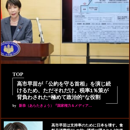
TOP
高市早苗が「公約を守る首相」を演じ続
けるため、ただそれだけ。税率1％策が
背負わされた“極めて政治的”な役割
by
新恭（あらたきょう）『国家権力＆メディア…
高市早苗は支持率のために日本を壊す。食