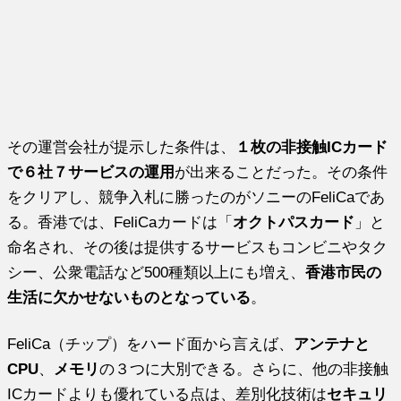
その運営会社が提示した条件は、
１枚の非接触ICカード
で６社７サービスの運用
が出来ることだった。その条件
をクリアし、競争入札に勝ったのがソニーのFeliCaであ
る。香港では、FeliCaカードは「
オクトパスカード
」と
命名され、その後は提供するサービスもコンビニやタク
シー、公衆電話など500種類以上にも増え、
香港市民の
生活に欠かせないものとなっている
。
FeliCa（チップ）をハード面から言えば、
アンテナと
CPU
、
メモリ
の３つに大別できる。さらに、他の非接触
ICカードよりも優れている点は、差別化技術は
セキュリ