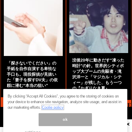
没後20年に動きだす“凍った
「探さないでください」の
時計”の針。世界的シティポ
手紙を自作自演する卑怯な
ップ大ブームの先駆者・滝
手口も。現役探偵が見抜い
沢洋一と「マジカル・シテ
た「妻子を探すDV夫」の依
ィー」が残した、もう一つ
頼に潜む“本当の狙い”
の『かぎりなき夏』
by
阿部泰尚『伝説の探偵』
by
都鳥 流星
By clicking “Accept All Cookies”, you agree to the storing of cookies on
your device to enhance site navigation, analyze site usage, and assist in
MAG2 NEWS HEADLINE
our marketing efforts.
Coolie policy
ok
×
ページ内の商標は全て商標権者に属します。無断転載を禁じます。 ©
まぐまぐ！