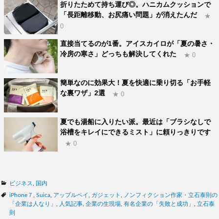
折りたためて持ち運び◎。ハニカムクッションで
「長距離移動、お尻痛い問題」が消えたんだ
★
0
直接当てるのが1番。アイスカイロが「夏の暑さ・
冷房の寒さ」どっちも解決してくれた
★ 0
簡単なのに効果大！夏を快適に乗り切る「お手軽
な裏ワザ」2選
★ 0
夏でも湯船に入りたい派。最近は「ブラシなしで
浴槽をキレイにできるミスト」に頼りっきりです
★ 0
カ
ビジネス
,
国内
テ
タ
iPhone７
,
Suica
,
アップルペイ
,
ガジェット
,
ノンフィクション作家・立石泰則の
ゴ
グ
「企業は人なり」
,
人気記事
,
企業の生現場
,
有名企業の「失敗と成功」
,
立石泰
リ
則
ー