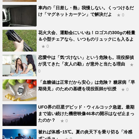
車内の「日差し・熱」我慢しない。くっつけるだ
け「マグネットカーテン」で解決だよ
★ 0
花火大会、運動会にいいね！ロゴスの300gの軽量
＆小型チェアなら、いつものリュックにも入るよ
★ 0
恋愛中は「気づけない」という危険も。現役探偵
が見てきた「友人の勘」が意外と当たる理由
★
0
「血糖値は正常だから安心」は危険？ 糖尿病「早
期発見」のための基礎を現役医師が伝授
★ 0
UFO界の巨星デビッド・ウィルコック急逝。最期
まで追い続けた機密映像46本の開示はなぜ止まっ
たのか？
★ 0
被れば体感−15℃。夏の炎天下を乗り切る「冷感
ポンチョ」