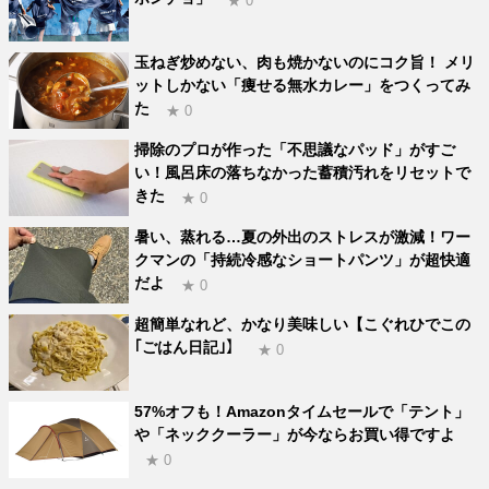
★ 0
玉ねぎ炒めない、肉も焼かないのにコク旨！ メリ
ットしかない「痩せる無水カレー」をつくってみ
た
★ 0
掃除のプロが作った「不思議なパッド」がすご
い！風呂床の落ちなかった蓄積汚れをリセットで
きた
★ 0
暑い、蒸れる…夏の外出のストレスが激減！ワー
クマンの「持続冷感なショートパンツ」が超快適
だよ
★ 0
超簡単なれど、かなり美味しい【こぐれひでこの
｢ごはん日記｣】
★ 0
57%オフも！Amazonタイムセールで「テント」
や「ネッククーラー」が今ならお買い得ですよ
★ 0