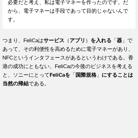
必要だと考え、私は電子マネーを作ったのです。だ
から、電子マネーは手段であって目的じゃないんで
す。
つまり、FeliCaは
サービス
（
アプリ
）
を入れる
「
器
」で
あって、その利便性を高めるために電子マネーがあり、
NFCというインタフェースがあるというわけである。香
港の成功にともない、FeliCaの今後のビジネスを考える
と、ソニーにとって
FeliCaを
「
国際規格
」
にすることは
当然の帰結
である。