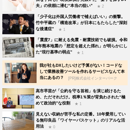
夫」の依頼に潜む“本当の狙い”
★ 2
「少子化は外国人労働者で補えばいい」の衝撃。
竹中平蔵の「構造改革」が日本にもたらした“深刻
な後遺症”
★ 1
「震度7」に耐える免震・耐震技術でも破損。令和
8年熊本地震の「想定を超えた揺れ」が明らかにし
た“現行基準の弱点”
★ 1
我が社もDXしたいけど予算がない！コードな
しで業務改善ツールを作れるサービスなんて本
当にあるの？
[PR]株式会社インターパーク
高市早苗が「公約を守る首相」を演じ続けるた
め、ただそれだけ。税率1％策が背負わされた“極
めて政治的”な役割
★ 1
見えない収納が苦手な私の定番。10年愛用してい
る無印良品「ワイヤーバスケット」のリアルな活
用法
★ 0