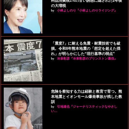
料品消費税1%の甘い誘惑に隠された2年後
の大増税
by
小林よしのり『小林よしのりライジング』
「震度7」に耐える免震・耐震技術でも破
損。令和8年熊本地震の「想定を超えた揺
れ」が明らかにした“現行基準の弱点”
by
冷泉彰彦『冷泉彰彦のプリンストン通信』
危険を察知する力は経験と教育で育つ。熊
本地震とイオンモール爆発事故が残した教
訓
by
引地達也『ジャーナリスティックなやさし
い…