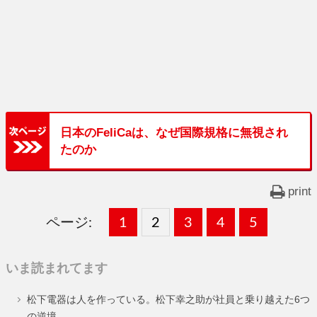
日本のFeliCaは、なぜ国際規格に無視され
たのか
print
ページ:
固
1
固
2
,
固
3
,
固
4
,
固
5
,
定
定
定
定
定
いま読まれてます
ペ
ペ
ペ
ペ
ペ
松下電器は人を作っている。松下幸之助が社員と乗り越えた6つ
ー
ー
ー
ー
ー
の逆境