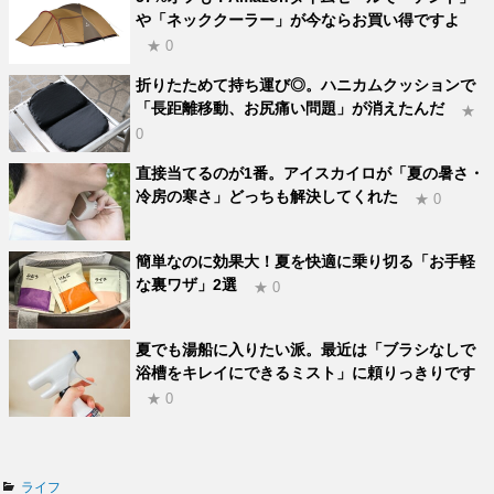
や「ネッククーラー」が今ならお買い得ですよ
★ 0
折りたためて持ち運び◎。ハニカムクッションで
「長距離移動、お尻痛い問題」が消えたんだ
★
0
直接当てるのが1番。アイスカイロが「夏の暑さ・
冷房の寒さ」どっちも解決してくれた
★ 0
簡単なのに効果大！夏を快適に乗り切る「お手軽
な裏ワザ」2選
★ 0
夏でも湯船に入りたい派。最近は「ブラシなしで
浴槽をキレイにできるミスト」に頼りっきりです
★ 0
カ
ライフ