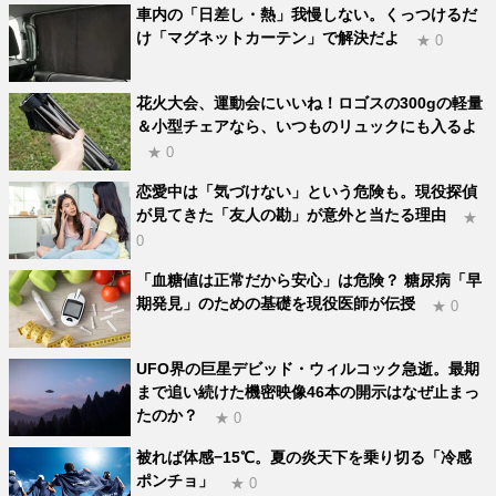
車内の「日差し・熱」我慢しない。くっつけるだ
け「マグネットカーテン」で解決だよ
★ 0
花火大会、運動会にいいね！ロゴスの300gの軽量
＆小型チェアなら、いつものリュックにも入るよ
★ 0
恋愛中は「気づけない」という危険も。現役探偵
が見てきた「友人の勘」が意外と当たる理由
★
0
「血糖値は正常だから安心」は危険？ 糖尿病「早
期発見」のための基礎を現役医師が伝授
★ 0
UFO界の巨星デビッド・ウィルコック急逝。最期
まで追い続けた機密映像46本の開示はなぜ止まっ
たのか？
★ 0
被れば体感−15℃。夏の炎天下を乗り切る「冷感
ポンチョ」
★ 0