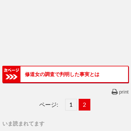
修道女の調査で判明した事実とは
print
ページ:
固
1
固
2
,
定
定
いま読まれてます
ペ
ペ