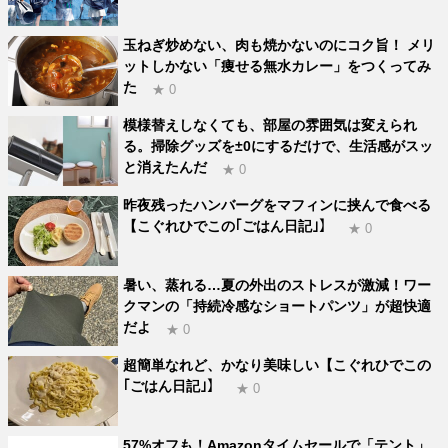
玉ねぎ炒めない、肉も焼かないのにコク旨！ メリ
ットしかない「痩せる無水カレー」をつくってみ
た
★ 0
模様替えしなくても、部屋の雰囲気は変えられ
る。掃除グッズを±0にするだけで、生活感がスッ
と消えたんだ
★ 0
昨夜残ったハンバーグをマフィンに挟んで食べる
【こぐれひでこの｢ごはん日記｣】
★ 0
暑い、蒸れる…夏の外出のストレスが激減！ワー
クマンの「持続冷感なショートパンツ」が超快適
だよ
★ 0
超簡単なれど、かなり美味しい【こぐれひでこの
｢ごはん日記｣】
★ 0
57%オフも！Amazonタイムセールで「テント」