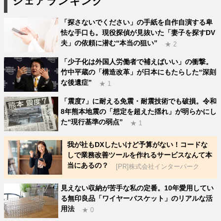
シェアランキング
「探さないでください」の手紙を自作自演する卑
怯な手口も。現役探偵が見抜いた「妻子を探すDV
夫」の依頼に潜む“本当の狙い”
★ 2
「少子化は外国人労働者で補えばいい」の衝撃。
竹中平蔵の「構造改革」が日本にもたらした“深刻
な後遺症”
★ 1
「震度7」に耐える免震・耐震技術でも破損。令和
8年熊本地震の「想定を超えた揺れ」が明らかにし
た“現行基準の弱点”
★ 1
我が社もDXしたいけど予算がない！コードな
しで業務改善ツールを作れるサービスなんて本
当にあるの？
[PR]株式会社インターパーク
見えない収納が苦手な私の定番。10年愛用してい
る無印良品「ワイヤーバスケット」のリアルな活
用法
★ 0