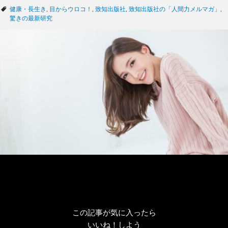
テ
タ
健康・長生き
,
目からウロコ！
,
致知出版社
,
致知出版社の「人間力メルマガ」
,
ゴ
グ
驚きの最新研究
リ
ー
この記事が気に入ったら
いいね！しよう