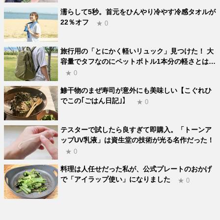
濡らして5秒。首元をひんやり冷やす冷感タオルが
22％オフ
★ 0
旅行用の「とにかく軽いリュック」見つけた！ 大
容量でタフなのにペットボトル1本分の軽さとは…
★ 0
鯵干物のまぜ寿司が意外にも美味しい【こぐれひ
でこの｢ごはん日記｣】
★ 0
テスターで試したら良すぎて即購入。「トーンア
ップUV乳液」は資生堂の技術が光る名作だった！
★ 0
料理は人任せだった私が、公式プレートのおかげ
で「アイラップ使い」になりました
★ 0