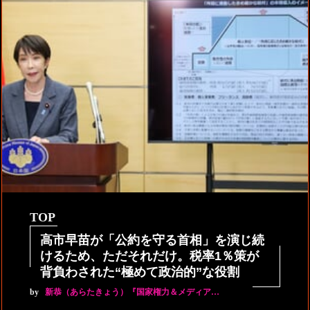
TOP
高市早苗が「公約を守る首相」を演じ続
けるため、ただそれだけ。税率1％策が
背負わされた“極めて政治的”な役割
by
新恭（あらたきょう）『国家権力＆メディア…