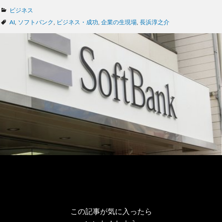
カ
ビジネス
テ
タ
AI
,
ソフトバンク
,
ビジネス・成功
,
企業の生現場
,
長浜淳之介
ゴ
グ
リ
ー
この記事が気に入ったら