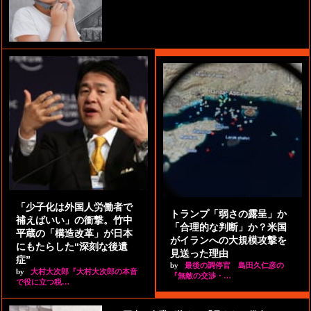
「少子化は外国人労働者で
トランプ「弱さの露呈」か
補えばいい」の衝撃。竹中
「合理的な判断」か？米国
平蔵の「構造改革」が日本
がイランへの大規模攻撃を
にもたらした“深刻な後遺
見送った理由
症”
by
最後の調停官 島田久仁彦の
by
大村大次郎『大村大次郎の本音
『無敵の交渉・…
で役に立つ税…