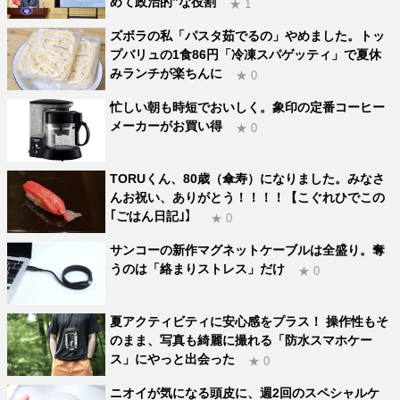
めて政治的”な役割
★ 1
ズボラの私「パスタ茹でるの」やめました。トッ
プバリュの1食86円「冷凍スパゲッティ」で夏休
みランチが楽ちんに
★ 0
忙しい朝も時短でおいしく。象印の定番コーヒー
メーカーがお買い得
★ 0
TORUくん、80歳（傘寿）になりました。みなさ
んお祝い、ありがとう！！！！【こぐれひでこの
｢ごはん日記｣】
★ 0
サンコーの新作マグネットケーブルは全盛り。奪
うのは「絡まりストレス」だけ
★ 0
夏アクティビティに安心感をプラス！ 操作性もそ
のまま、写真も綺麗に撮れる「防水スマホケー
ス」にやっと出会った
★ 0
ニオイが気になる頭皮に、週2回のスペシャルケ