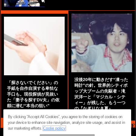
没後20年に動きだす“凍った
「探さないでください」の
時計”の針。世界的シティポ
手紙を自作自演する卑怯な
ップ大ブームの先駆者・滝
手口も。現役探偵が見抜い
沢洋一と「マジカル・シテ
た「妻子を探すDV夫」の依
ィー」が残した、もう一つ
頼に潜む“本当の狙い”
の『かぎりなき夏』
by
阿部泰尚『伝説の探偵』
by
都鳥 流星
By clicking “Accept All Cookies”, you agree to the storing of cookies on
your device to enhance site navigation, analyze site usage, and assist in
MAG2 NEWS HEADLINE
our marketing efforts.
Coolie policy