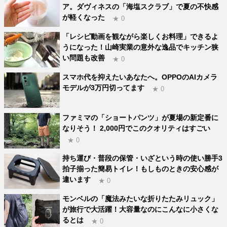
ア。ダヴィネスの「海塩スクラブ」で夏の不快感
が軽くなった
★ 0
「レシピ動画を観ながら楽しくお料理」できるよ
うになった！山崎実業の意外な逸品でキッチン狭
い問題も改善
★ 0
スマホ代を抑えたいあなたへ。OPPOのAIカメラ
モデルが3万円切ってます
★ 0
ファミマの「ショートパンツ」が夏場の新定番に
なりそう！ 2,000円でこのクオリティはすごい
★ 0
持ち運び・普段の保管・いざという時の使い勝手3
拍子揃った簡易トイレ！もしものときの安心感が
違います
★ 0
モンベルの「魔法みたいな折りたたみリュック」
が旅行で大活躍！大容量なのにこんなに小さくな
るとは
★ 0