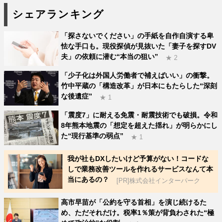
シェアランキング
「探さないでください」の手紙を自作自演する卑
怯な手口も。現役探偵が見抜いた「妻子を探すDV
夫」の依頼に潜む“本当の狙い”
★ 2
「少子化は外国人労働者で補えばいい」の衝撃。
竹中平蔵の「構造改革」が日本にもたらした“深刻
な後遺症”
★ 1
「震度7」に耐える免震・耐震技術でも破損。令和
8年熊本地震の「想定を超えた揺れ」が明らかにし
た“現行基準の弱点”
★ 1
我が社もDXしたいけど予算がない！コードな
しで業務改善ツールを作れるサービスなんて本
当にあるの？
[PR]株式会社インターパーク
高市早苗が「公約を守る首相」を演じ続けるた
め、ただそれだけ。税率1％策が背負わされた“極