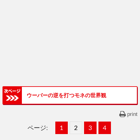
ウーバーの逆を打つモネの世界観
print
ページ:
固
1
固
2
,
固
3
,
固
4
,