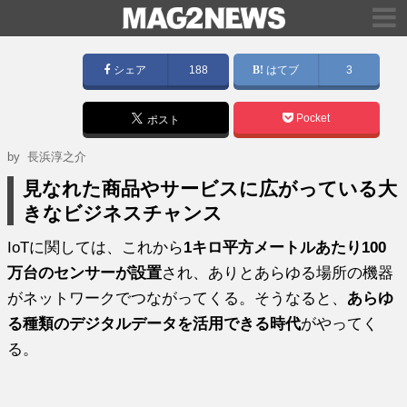
シェア
188
はてブ
3
Pocket
ポスト
by
長浜淳之介
見なれた商品やサービスに広がっている大
きなビジネスチャンス
IoTに関しては、これから
1キロ平方メートルあたり100
万台のセンサーが設置
され、ありとあらゆる場所の機器
がネットワークでつながってくる。そうなると、
あらゆ
る種類のデジタルデータを活用できる時代
がやってく
る。