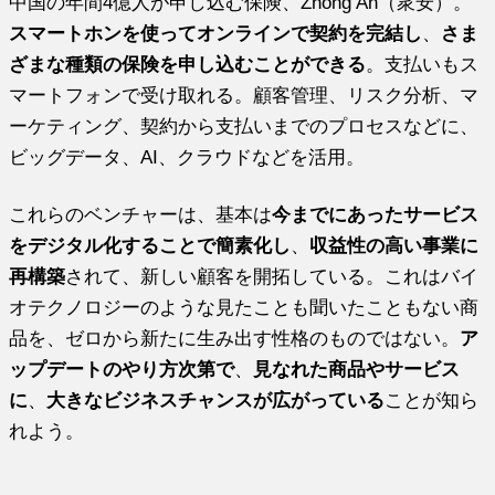
中国の年間4億人が申し込む保険、Zhong An（衆安）。
スマートホンを使ってオンラインで契約を完結し
、
さま
ざまな種類の保険を申し込むことができる
。支払いもス
マートフォンで受け取れる。顧客管理、リスク分析、マ
ーケティング、契約から支払いまでのプロセスなどに、
ビッグデータ、AI、クラウドなどを活用。
これらのベンチャーは、基本は
今までにあったサービス
をデジタル化することで簡素化し
、
収益性の高い事業に
再構築
されて、新しい顧客を開拓している。これはバイ
オテクノロジーのような見たことも聞いたこともない商
品を、ゼロから新たに生み出す性格のものではない。
ア
ップデートのやり方次第で
、
見なれた商品やサービス
に
、
大きなビジネスチャンスが広がっている
ことが知ら
れよう。