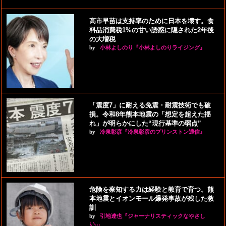
高市早苗は支持率のために日本を壊す。食
料品消費税1%の甘い誘惑に隠された2年後
の大増税
by
小林よしのり『小林よしのりライジング』
「震度7」に耐える免震・耐震技術でも破
損。令和8年熊本地震の「想定を超えた揺
れ」が明らかにした“現行基準の弱点”
by
冷泉彰彦『冷泉彰彦のプリンストン通信』
危険を察知する力は経験と教育で育つ。熊
本地震とイオンモール爆発事故が残した教
訓
by
引地達也『ジャーナリスティックなやさし
い…