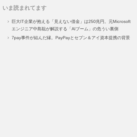
定
定
定
定
いま読まれてます
ペ
ペ
ペ
ペ
巨大IT企業が抱える「見えない借金」は250兆円。元Microsoft
ー
ー
ー
ー
エンジニア中島聡が解説する「AIブーム」の危うい裏側
ジ
ジ
ジ
ジ
7pay事件が結んだ縁。PayPayとセブン＆アイ資本提携の背景