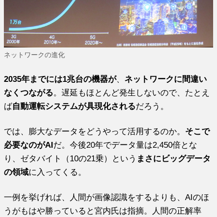
ネットワークの進化
2035年までには1兆台の機器が
、
ネットワークに間違い
なくつながる
。遅延もほとんど発生しないので、たとえ
ば
自動運転システムが具現化される
だろう。
では、膨大なデータをどうやって活用するのか。
そこで
必要なのがAI
だ。今後20年でデータ量は2,450倍とな
り、ゼタバイト（10の21乗）という
まさにビッグデータ
の領域
に入ってくる。
一例を挙げれば、人間が画像認識をするよりも、AIのほ
うがもはや勝っていると宮内氏は指摘。人間の正解率