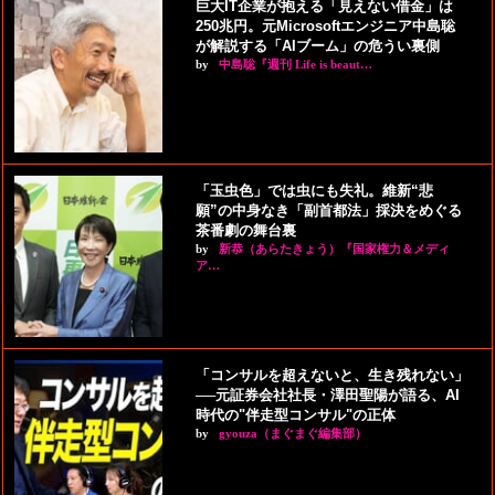
巨大IT企業が抱える「見えない借金」は
250兆円。元Microsoftエンジニア中島聡
が解説する「AIブーム」の危うい裏側
by
中島聡『週刊 Life is beaut…
「玉虫色」では虫にも失礼。維新“悲
願”の中身なき「副首都法」採決をめぐる
茶番劇の舞台裏
by
新恭（あらたきょう）『国家権力＆メディ
ア…
「コンサルを超えないと、生き残れない」
──元証券会社社長・澤田聖陽が語る、AI
時代の"伴走型コンサル"の正体
by
gyouza（まぐまぐ編集部）