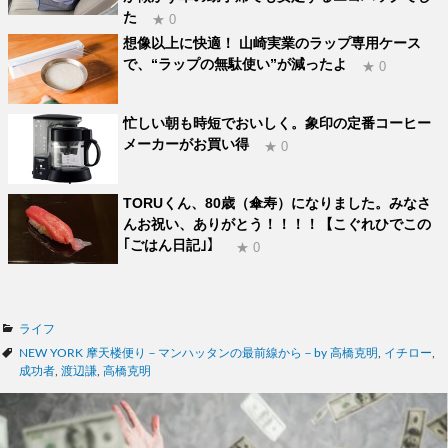
た
★ 0
想像以上に快適！ 山崎実業のラップ専用ケース
で、“ラップの無駄使い”が減ったよ
★ 0
忙しい朝も時短でおいしく。象印の定番コーヒー
メーカーがお買い得
★ 0
TORUくん、80歳（傘寿）になりました。みなさ
んお祝い、ありがとう！！！！【こぐれひでこの
｢ごはん日記｣】
★ 0
カ
ライフ
テ
タ
NEW YORK 摩天楼便り－マンハッタンの最前線から－by 高橋克明
,
イチロー
,
ゴ
グ
成功者
,
渡辺謙
,
高橋克明
リ
ー