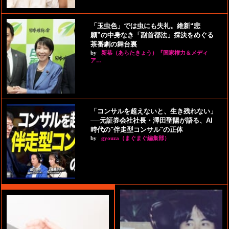
「玉虫色」では虫にも失礼。維新“悲
願”の中身なき「副首都法」採決をめぐる
茶番劇の舞台裏
by
新恭（あらたきょう）『国家権力＆メディ
ア…
「コンサルを超えないと、生き残れない」
──元証券会社社長・澤田聖陽が語る、AI
時代の"伴走型コンサル"の正体
by
gyouza（まぐまぐ編集部）