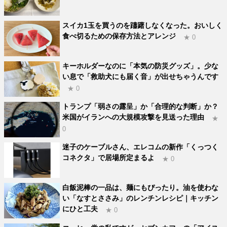
スイカ1玉を買うのを躊躇しなくなった。おいしく
食べ切るための保存方法とアレンジ
★ 0
キーホルダーなのに「本気の防災グッズ」。少な
い息で「救助犬にも届く音」が出せちゃうんです
★ 0
トランプ「弱さの露呈」か「合理的な判断」か？
米国がイランへの大規模攻撃を見送った理由
★
0
迷子のケーブルさん、エレコムの新作「くっつく
コネクタ」で居場所定まるよ
★ 0
白飯泥棒の一品は、麺にもぴったり。油を使わな
い「なすとささみ」のレンチンレシピ｜キッチン
にひと工夫
★ 0