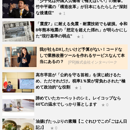
「少子化は外国人労働者で補えばいい」の衝撃。
竹中平蔵の「構造改革」が日本にもたらした“深刻
な後遺症”
★ 1
「震度7」に耐える免震・耐震技術でも破損。令和
8年熊本地震の「想定を超えた揺れ」が明らかにし
た“現行基準の弱点”
★ 1
我が社もDXしたいけど予算がない！コードな
しで業務改善ツールを作れるサービスなんて本
当にあるの？
[PR]株式会社インターパーク
高市早苗が「公約を守る首相」を演じ続けるた
め、ただそれだけ。税率1％策が背負わされた“極
めて政治的”な役割
★ 1
諦めていたカーペットのシミ。レイコップなら
60℃の温水でしっかり落とします
★ 0
油揚げたっぷりの素麺【こぐれひでこの｢ごはん日
記｣】
★ 0