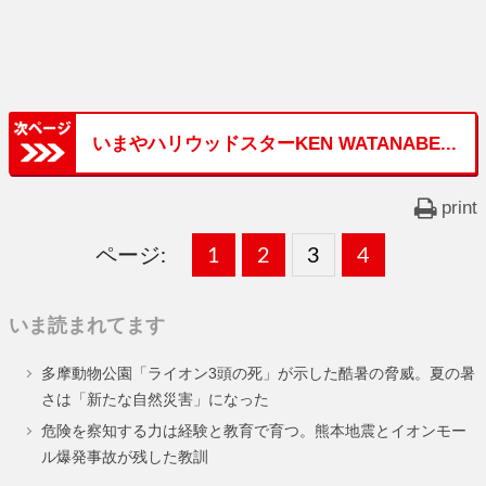
いまやハリウッドスターKEN WATANABE...
print
ページ:
固
1
固
2
,
固
3
,
固
4
,
定
定
定
定
いま読まれてます
ペ
ペ
ペ
ペ
多摩動物公園「ライオン3頭の死」が示した酷暑の脅威。夏の暑
ー
ー
ー
ー
さは「新たな自然災害」になった
ジ
ジ
ジ
ジ
危険を察知する力は経験と教育で育つ。熊本地震とイオンモー
ル爆発事故が残した教訓