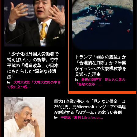
「少子化は外国人労働者で
トランプ「弱さの露呈」か
補えばいい」の衝撃。竹中
「合理的な判断」か？米国
平蔵の「構造改革」が日本
がイランへの大規模攻撃を
にもたらした“深刻な後遺
見送った理由
症”
by
最後の調停官 島田久仁彦の
by
大村大次郎『大村大次郎の本音
『無敵の交渉・…
で役に立つ税…
巨大IT企業が抱える「見えない借金」は
250兆円。元Microsoftエンジニア中島聡
が解説する「AIブーム」の危うい裏側
by
中島聡『週刊 Life is beaut…