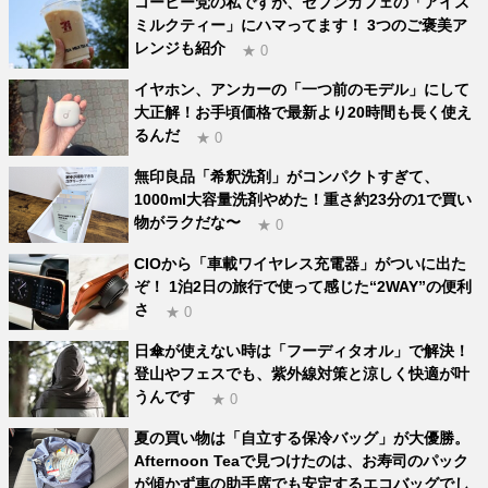
コーヒー党の私ですが、セブンカフェの「アイス
ミルクティー」にハマってます！ 3つのご褒美ア
レンジも紹介
★ 0
イヤホン、アンカーの「一つ前のモデル」にして
大正解！お手頃価格で最新より20時間も長く使え
るんだ
★ 0
無印良品「希釈洗剤」がコンパクトすぎて、
1000ml大容量洗剤やめた！重さ約23分の1で買い
物がラクだな〜
★ 0
CIOから「車載ワイヤレス充電器」がついに出た
ぞ！ 1泊2日の旅行で使って感じた“2WAY”の便利
さ
★ 0
日傘が使えない時は「フーディタオル」で解決！
登山やフェスでも、紫外線対策と涼しく快適が叶
うんです
★ 0
夏の買い物は「自立する保冷バッグ」が大優勝。
Afternoon Teaで見つけたのは、お寿司のパック
が傾かず車の助手席でも安定するエコバッグでし