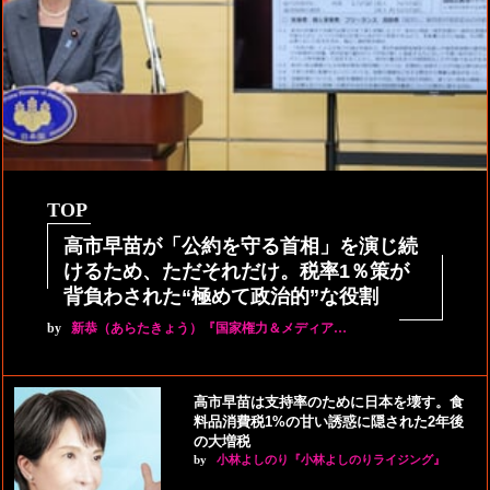
TOP
高市早苗が「公約を守る首相」を演じ続
けるため、ただそれだけ。税率1％策が
背負わされた“極めて政治的”な役割
by
新恭（あらたきょう）『国家権力＆メディア…
高市早苗は支持率のために日本を壊す。食
料品消費税1%の甘い誘惑に隠された2年後
の大増税
by
小林よしのり『小林よしのりライジング』