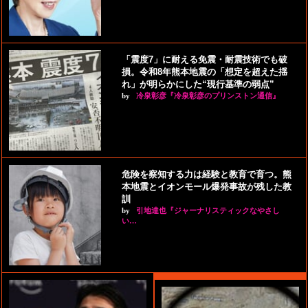
「震度7」に耐える免震・耐震技術でも破
損。令和8年熊本地震の「想定を超えた揺
れ」が明らかにした“現行基準の弱点”
by
冷泉彰彦『冷泉彰彦のプリンストン通信』
危険を察知する力は経験と教育で育つ。熊
本地震とイオンモール爆発事故が残した教
訓
by
引地達也『ジャーナリスティックなやさし
い…