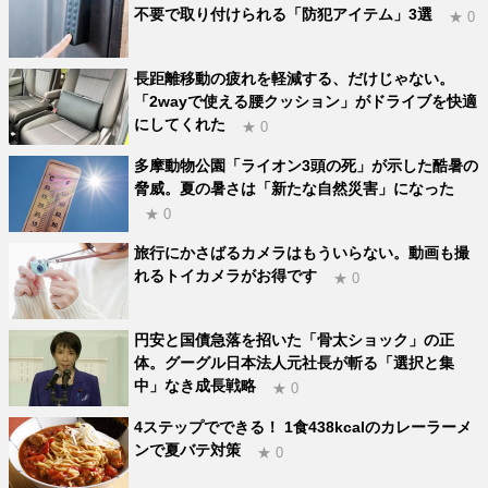
不要で取り付けられる「防犯アイテム」3選
★ 0
長距離移動の疲れを軽減する、だけじゃない。
「2wayで使える腰クッション」がドライブを快適
にしてくれた
★ 0
多摩動物公園「ライオン3頭の死」が示した酷暑の
脅威。夏の暑さは「新たな自然災害」になった
★ 0
旅行にかさばるカメラはもういらない。動画も撮
れるトイカメラがお得です
★ 0
円安と国債急落を招いた「骨太ショック」の正
体。グーグル日本法人元社長が斬る「選択と集
中」なき成長戦略
★ 0
4ステップでできる！ 1食438kcalのカレーラーメ
ンで夏バテ対策
★ 0