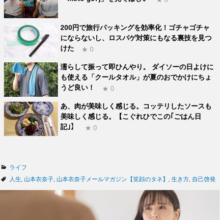
200円で旅行パッキングを効率化！ゴチャゴチャ
にならないし、ロスバゲ対策にもなる裏技を見つ
けた
★ 0
濡らして振って即ひんやり。 ダイソーの日よけに
も使える「クールタオル」が夏のおでかけにちょ
うど良い！
★ 0
あ、肉が美味しく感じる。コッテリしたソースも
美味しく感じる。【こぐれひでこの｢ごはん日
記｣】
★ 0
カ
ライフ
テ
タ
人生
,
山本衣奈子
,
山本衣奈子メールマガジン【笑顔のタネ】
,
生き方
,
自己啓発
ゴ
グ
リ
ー