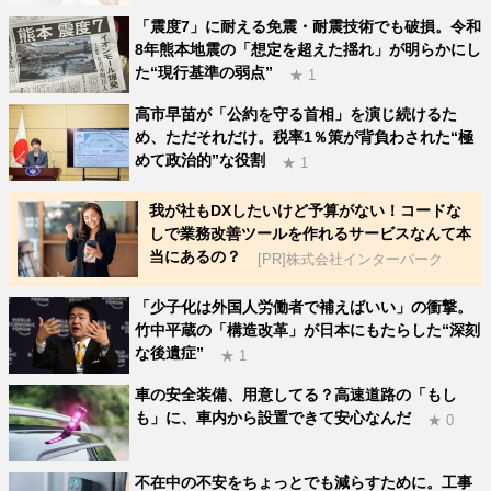
「震度7」に耐える免震・耐震技術でも破損。令和
8年熊本地震の「想定を超えた揺れ」が明らかにし
た“現行基準の弱点”
★ 1
高市早苗が「公約を守る首相」を演じ続けるた
め、ただそれだけ。税率1％策が背負わされた“極
めて政治的”な役割
★ 1
我が社もDXしたいけど予算がない！コードな
しで業務改善ツールを作れるサービスなんて本
当にあるの？
[PR]株式会社インターパーク
「少子化は外国人労働者で補えばいい」の衝撃。
竹中平蔵の「構造改革」が日本にもたらした“深刻
な後遺症”
★ 1
車の安全装備、用意してる？高速道路の「もし
も」に、車内から設置できて安心なんだ
★ 0
不在中の不安をちょっとでも減らすために。工事