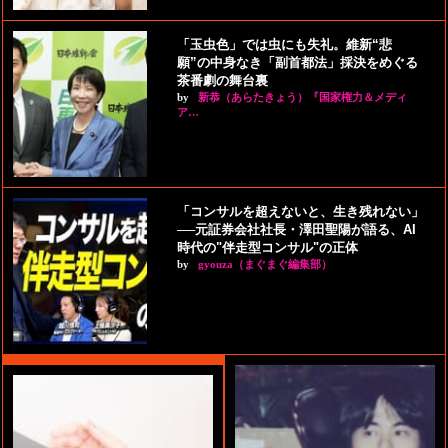
「玉虫色」では虫にも失礼。維新“悲
願”の中身なき「副首都法」採決をめぐる
茶番劇の舞台裏
by
新恭（あらたきょう）『国家権力＆メディ
ア…
「コンサルを超えないと、生き残れない」
──元証券会社社長・澤田聖陽が語る、AI
時代の"伴走型コンサル"の正体
by
gyouza（まぐまぐ編集部）