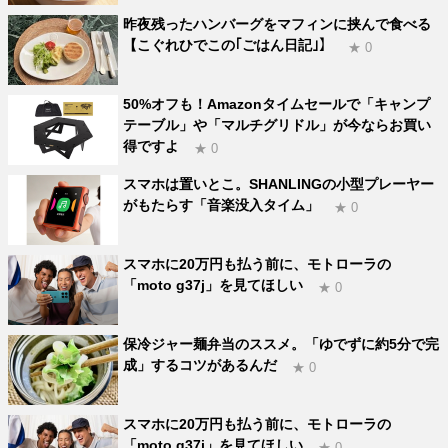
昨夜残ったハンバーグをマフィンに挟んで食べる
【こぐれひでこの｢ごはん日記｣】
★ 0
50%オフも！Amazonタイムセールで「キャンプ
テーブル」や「マルチグリドル」が今ならお買い
得ですよ
★ 0
スマホは置いとこ。SHANLINGの小型プレーヤー
がもたらす「音楽没入タイム」
★ 0
スマホに20万円も払う前に、モトローラの
「moto g37j」を見てほしい
★ 0
保冷ジャー麺弁当のススメ。「ゆでずに約5分で完
成」するコツがあるんだ
★ 0
スマホに20万円も払う前に、モトローラの
「moto g37j」を見てほしい
★ 0