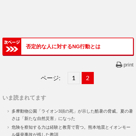
否定的な人に対するNG行動とは
print
ページ:
固
1
固
2
,
定
定
いま読まれてます
ペ
ペ
多摩動物公園「ライオン3頭の死」が示した酷暑の脅威。夏の暑
ー
ー
さは「新たな自然災害」になった
ジ
ジ
危険を察知する力は経験と教育で育つ。熊本地震とイオンモー
ル爆発事故が残した教訓