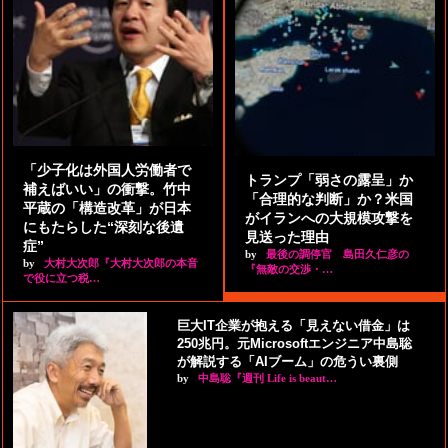
「少子化は外国人労働者で
トランプ「弱さの露呈」か
補えばいい」の衝撃。竹中
「合理的な判断」か？米国
平蔵の「構造改革」が日本
がイランへの大規模攻撃を
にもたらした“深刻な後遺
見送った理由
症”
by
最後の調停官 島田久仁彦の
by
大村大次郎『大村大次郎の本音
『無敵の交渉・…
で役に立つ税…
巨大IT企業が抱える「見えない借金」は
250兆円。元Microsoftエンジニア中島聡
が解説する「AIブーム」の危うい裏側
by
中島聡『週刊 Life is beaut…