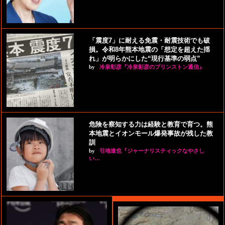
「震度7」に耐える免震・耐震技術でも破
損。令和8年熊本地震の「想定を超えた揺
れ」が明らかにした“現行基準の弱点”
by
冷泉彰彦『冷泉彰彦のプリンストン通信』
危険を察知する力は経験と教育で育つ。熊
本地震とイオンモール爆発事故が残した教
訓
by
引地達也『ジャーナリスティックなやさし
い…