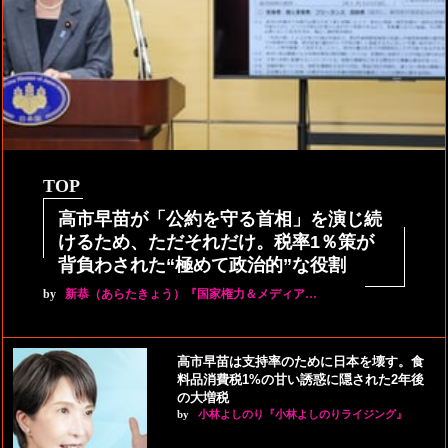
TOP
高市早苗が「公約を守る首相」を演じ続
けるため、ただそれだけ。税率1％策が
背負わされた“極めて政治的”な役割
by
新恭（あらたきょう）『国家権力＆メディア…
高市早苗は支持率のために日本を壊す。食
料品消費税1%の甘い誘惑に隠された2年後
の大増税
by
小林よしのり『小林よしのりライジング』