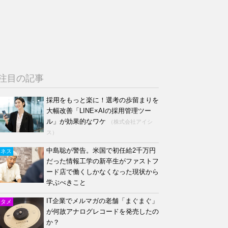
注目の記事
採用をもっと楽に！選考の歩留まりを
大幅改善「LINE×AIの採用管理ツー
ル」が効果的なワケ
（株式会社アイシ
ス）
中島聡が警告。米国で初任給2千万円
ジネス
だった情報工学の新卒生がファストフ
ード店で働くしかなくなった現状から
学ぶべきこと
IT企業でメルマガの老舗「まぐまぐ」
ンタメ
が何故アナログレコードを発売したの
か？