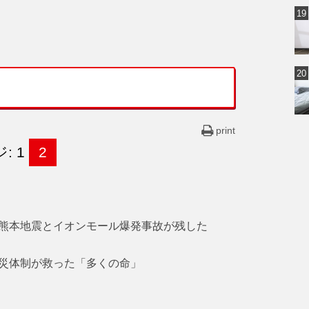
print
: 1
2
熊本地震とイオンモール爆発事故が残した
災体制が救った「多くの命」