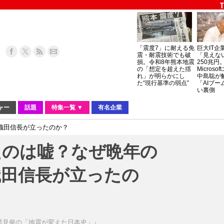
「震度7」に耐える免
巨大IT企
震・耐震技術でも破
「見えな
損。令和8年熊本地震
250兆円
の「想定を超えた揺
Micros
れ」が明らかにし
中島聡が
た“現行基準の弱点”
「AIブー
い裏側
ャー
話題
特集一覧 ▼
有名企業
織田信長が立ったのか？
たのは嘘？なぜ晩年の
織田信長が立ったの
早見俊の「地震が変えた日本史」』