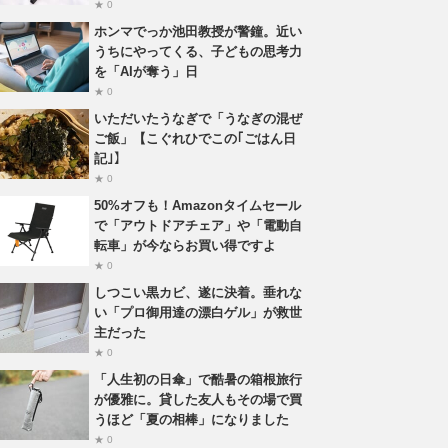
★ 0
ホンマでっか池田教授が警鐘。近い
うちにやってくる、子どもの思考力
を「AIが奪う」日
★ 0
いただいたうなぎで「うなぎの混ぜ
ご飯」【こぐれひでこの｢ごはん日
記｣】
★ 0
50%オフも！Amazonタイムセール
で「アウトドアチェア」や「電動自
転車」が今ならお買い得ですよ
★ 0
しつこい黒カビ、遂に決着。垂れな
い「プロ御用達の漂白ゲル」が救世
主だった
★ 0
「人生初の日傘」で酷暑の箱根旅行
が優雅に。貸した友人もその場で買
うほど「夏の相棒」になりました
★ 0