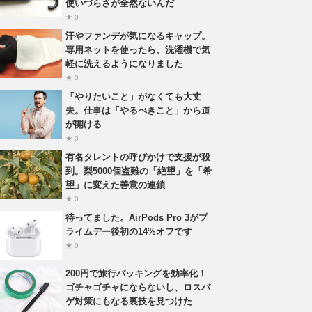
使いづらさが全然ないんだ
★ 0
汗やファンデが気になるキャップ。
専用ネットを使ったら、洗濯機で気
軽に洗えるようになりました
★ 0
「やりたいこと」がなくても大丈
夫。仕事は「やるべきこと」から道
が開ける
★ 0
有名タレントの呼びかけで支援が殺
到。梨5000個盗難の「絶望」を「希
望」に変えた善意の連鎖
★ 0
待ってました。AirPods Pro 3がプ
ライムデー後初の14%オフです
★ 0
200円で旅行パッキングを効率化！
ゴチャゴチャにならないし、ロスバ
ゲ対策にもなる裏技を見つけた