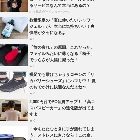
るサービスなんて本当にあるの？
[PR]株式会社インターパーク
数量限定の「夏に使いたいシャワー
ジェル」が、本当に気持ちいい！爽
快感がクセになるよ
★ 0
「旅の疲れ」の原因、これだった。
ファイルみたいに薄くなる「椅子」
でつらさが大幅に減った！
★ 0
裸足でも履けちゃうサロモンの「リ
カバリーシューズ」にハマり中！ 夏
のおでかけに快適なんだよね〜
★ 0
2,000円台でPC音質アップ！ 「高コ
スパスピーカー」の進化版が出てま
すよ
★ 0
「傘をたたむときに手が濡れてしま
う」ストレスにさよなら！この傘、