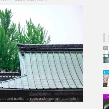
PR
ビ
エ
ue and traditional roofs under the rain at temple in
 Castle