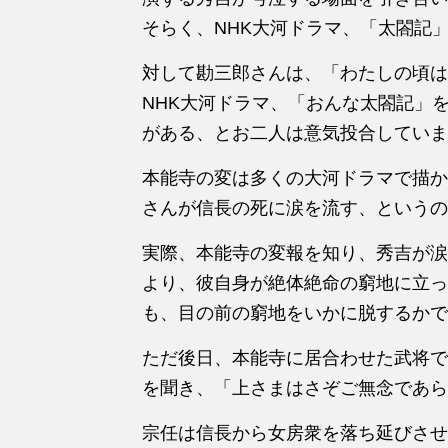
そらく、NHK大河ドラマ、「太閤記
対して勘三郎さんは、「わたしの頃は
NHK大河ドラマ、「おんな太閤記」
がある、とお二人は意気投合していま
本能寺の変は多くの大河ドラマで描か
さんが信長の死に涙を流す、というの
実際、本能寺の変報を知り、秀吉が涙
より、彼自身が絶体絶命の窮地に立っ
も、目の前の窮地をいかに脱するかで
ただ後日、本能寺に居合わせた武将で
を聞き、「上さまはさぞご無念であら
宗任は信長から女房衆を落ち延びさせ