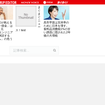
ま
ぐ
ま
ぐ
ニ
業が抱える
高市早苗は支持率の
ュ
い借金」は
ために日本を壊す。
ー
。元
食料品消費税1%の甘
ス！test
oftエンジニア
い誘惑に隠された2年
解説する
後の大増税
ム」の危う