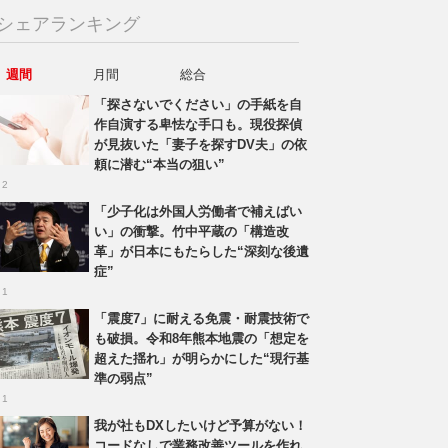
シェアランキング
週間
月間
総合
「探さないでください」の手紙を自
作自演する卑怯な手口も。現役探偵
が見抜いた「妻子を探すDV夫」の依
頼に潜む“本当の狙い”
 2
「少子化は外国人労働者で補えばい
い」の衝撃。竹中平蔵の「構造改
革」が日本にもたらした“深刻な後遺
症”
 1
「震度7」に耐える免震・耐震技術で
も破損。令和8年熊本地震の「想定を
超えた揺れ」が明らかにした“現行基
準の弱点”
 1
我が社もDXしたいけど予算がない！
コードなしで業務改善ツールを作れ