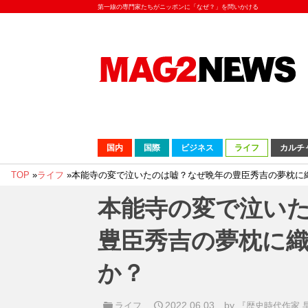
第一線の専門家たちがニッポンに「なぜ？」を問いかける
国内
国際
ビジネス
ライフ
カルチ
TOP
»
ライフ
»
本能寺の変で泣いたのは嘘？なぜ晩年の豊臣秀吉の夢枕に
本能寺の変で泣い
豊臣秀吉の夢枕に
か？
2022.06.03
by
ライフ
『歴史時代作家 