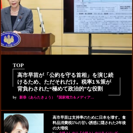
TOP
高市早苗が「公約を守る首相」を演じ続
けるため、ただそれだけ。税率1％策が
背負わされた“極めて政治的”な役割
by
新恭（あらたきょう）『国家権力＆メディア…
高市早苗は支持率のために日本を壊す。食
料品消費税1%の甘い誘惑に隠された2年後
の大増税