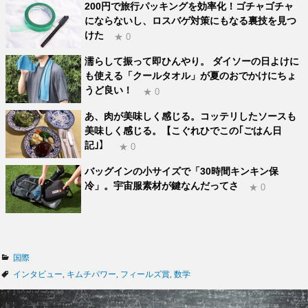
200円で旅行パッキングを効率化！ゴチャゴチャ
にならないし、ロスバゲ対策にもなる裏技を見つ
けた
★ 0
濡らして振って即ひんやり。 ダイソーの日よけに
も使える「クールタオル」が夏のおでかけにちょ
うど良い！
★ 0
あ、肉が美味しく感じる。コッテリしたソースも
美味しく感じる。【こぐれひでこの｢ごはん日
記｣】
★ 0
バッグインの小サイズで「30時間キンキン保
冷」。宇宙服素材が鍵なんだってさ
★ 0
カ
国際
テ
タ
インタビュー
,
キムチパワー
,
フィールズ賞
,
数学
ゴ
グ
リ
ー