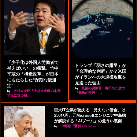
「少子化は外国人労働者で
トランプ「弱さの露呈」か
補えばいい」の衝撃。竹中
「合理的な判断」か？米国
平蔵の「構造改革」が日本
がイランへの大規模攻撃を
にもたらした“深刻な後遺
見送った理由
症”
by
最後の調停官 島田久仁彦の
by
大村大次郎『大村大次郎の本音
『無敵の交渉・…
で役に立つ税…
巨大IT企業が抱える「見えない借金」は
250兆円。元Microsoftエンジニア中島聡
が解説する「AIブーム」の危うい裏側
by
中島聡『週刊 Life is beaut…