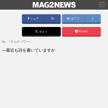
シェア
35
はてブ
1
Pocket
ポスト
by
『キムチパワー』
―最近も詩を書いていますか