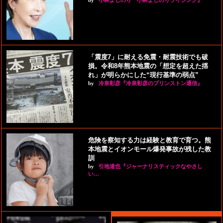
by
小林よしのり『小林よしのりライジング』
「震度7」に耐える免震・耐震技術でも破
損。令和8年熊本地震の「想定を超えた揺
れ」が明らかにした“現行基準の弱点”
by
冷泉彰彦『冷泉彰彦のプリンストン通信』
危険を察知する力は経験と教育で育つ。熊
本地震とイオンモール爆発事故が残した教
訓
by
引地達也『ジャーナリスティックなやさし
い…