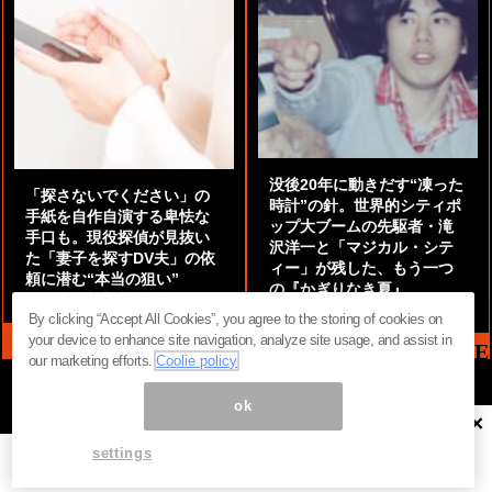
没後20年に動きだす“凍った
「探さないでください」の
時計”の針。世界的シティポ
手紙を自作自演する卑怯な
ップ大ブームの先駆者・滝
手口も。現役探偵が見抜い
沢洋一と「マジカル・シテ
た「妻子を探すDV夫」の依
ィー」が残した、もう一つ
頼に潜む“本当の狙い”
の『かぎりなき夏』
by
阿部泰尚『伝説の探偵』
by
都鳥 流星
By clicking “Accept All Cookies”, you agree to the storing of cookies on
your device to enhance site navigation, analyze site usage, and assist in
MAG2 NEWS HEADLINE
our marketing efforts.
Coolie policy
ok
×
ページ内の商標は全て商標権者に属します。無断転載を禁じます。 ©
まぐまぐ！
settings