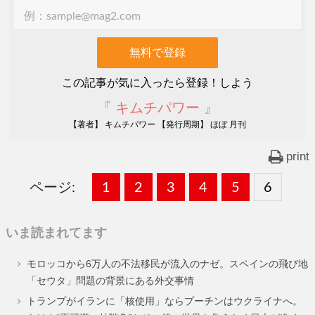
この記事が気に入ったら登録！しよう
『 キムチパワー 』
【著者】 キムチパワー 【発行周期】 ほぼ 月刊
print
ページ:
固
1
固
2
,
固
3
,
固
4
,
固
5
,
固
6
,
定
定
定
定
定
定
いま読まれてます
ペ
ペ
ペ
ペ
ペ
ペ
モロッコから6万人の不法移民が流入のナゼ。スペインの飛び地
ー
ー
ー
ー
ー
ー
「セウタ」問題の背景にある外交事情
ジ
ジ
ジ
ジ
ジ
ジ
トランプがイランに「核使用」ならプーチンはウクライナへ。