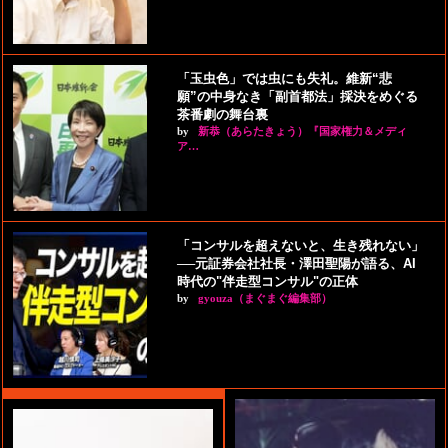
「玉虫色」では虫にも失礼。維新“悲
願”の中身なき「副首都法」採決をめぐる
茶番劇の舞台裏
by
新恭（あらたきょう）『国家権力＆メディ
ア…
「コンサルを超えないと、生き残れない」
──元証券会社社長・澤田聖陽が語る、AI
時代の"伴走型コンサル"の正体
by
gyouza（まぐまぐ編集部）