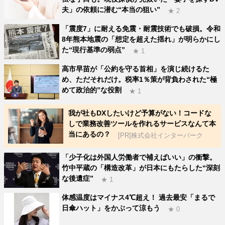
夫」の依頼に潜む“本当の狙い”
★ 2
「震度7」に耐える免震・耐震技術でも破損。令和
8年熊本地震の「想定を超えた揺れ」が明らかにし
た“現行基準の弱点”
★ 1
高市早苗が「公約を守る首相」を演じ続けるた
め、ただそれだけ。税率1％策が背負わされた“極
めて政治的”な役割
★ 1
我が社もDXしたいけど予算がない！コードな
しで業務改善ツールを作れるサービスなんて本
当にあるの？
[PR]株式会社インターパーク
「少子化は外国人労働者で補えばいい」の衝撃。
竹中平蔵の「構造改革」が日本にもたらした“深刻
な後遺症”
★ 1
体感温度はマイナス4℃超え！ 過去最安「まるで
日傘ハット」をかぶって涼もう
★ 0