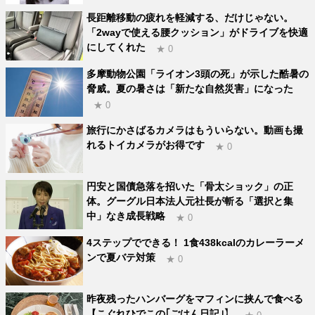
長距離移動の疲れを軽減する、だけじゃない。
「2wayで使える腰クッション」がドライブを快適
にしてくれた
★ 0
多摩動物公園「ライオン3頭の死」が示した酷暑の
脅威。夏の暑さは「新たな自然災害」になった
★ 0
旅行にかさばるカメラはもういらない。動画も撮
れるトイカメラがお得です
★ 0
円安と国債急落を招いた「骨太ショック」の正
体。グーグル日本法人元社長が斬る「選択と集
中」なき成長戦略
★ 0
4ステップでできる！ 1食438kcalのカレーラーメ
ンで夏バテ対策
★ 0
昨夜残ったハンバーグをマフィンに挟んで食べる
【こぐれひでこの｢ごはん日記｣】