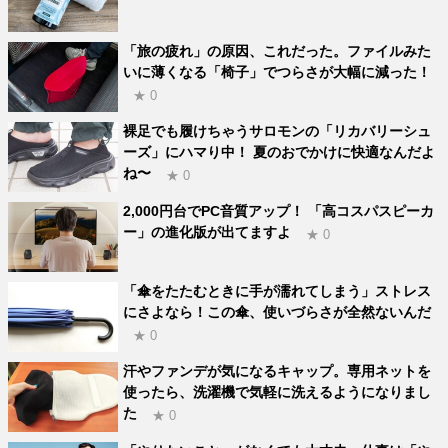
「旅の疲れ」の原因、これだった。ファイルみた
いに薄くなる「椅子」でつらさが大幅に減った！
★ 0
裸足でも履けちゃうサロモンの「リカバリーシュ
ーズ」にハマり中！ 夏のおでかけに快適なんだよ
ね〜
★ 0
2,000円台でPC音質アップ！ 「高コスパスピーカ
ー」の進化版が出てますよ
★ 0
「傘をたたむときに手が濡れてしまう」ストレス
にさよなら！この傘、使いづらさが全然ないんだ
★ 0
汗やファンデが気になるキャップ。専用ネットを
使ったら、洗濯機で気軽に洗えるようになりまし
た
★ 0