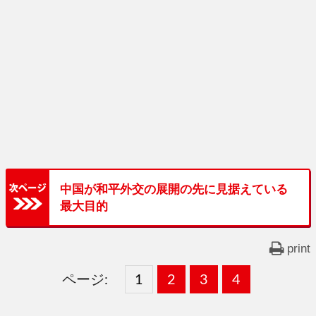
中国が和平外交の展開の先に見据えている
最大目的
print
ページ:
固
1
固
2
,
固
3
,
固
4
,
定
定
定
定