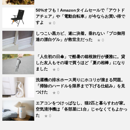
50%オフも！Amazonタイムセールで「アウトド
アチェア」や「電動自転車」が今ならお買い得で
すよ
★ 0
しつこい黒カビ、遂に決着。垂れない「プロ御用
達の漂白ゲル」が救世主だった
★ 0
「人生初の日傘」で酷暑の箱根旅行が優雅に。貸
した友人もその場で買うほど「夏の相棒」になり
ました
★ 0
洗濯機の排水ホース周りにホコリが溜まる問題。
「掃除のハードルを限界まで下げる仕組み」を見
つけた
★ 0
エアコンをつけっぱなし、猫2匹と暮らすわが家。
空気清浄機は「各部屋に1台」じゃなくてもよかっ
た
★ 0