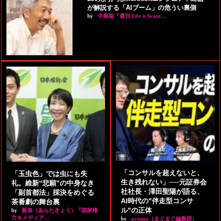
が解説する「AIブーム」の危うい裏側
by
中島聡『週刊 Life is beaut…
「コンサルを超えないと、
「玉虫色」では虫にも失
生き残れない」──元証券会
礼。維新“悲願”の中身なき
社社長・澤田聖陽が語る、
「副首都法」採決をめぐる
AI時代の"伴走型コンサ
茶番劇の舞台裏
ル"の正体
by
新恭（あらたきょう）『国家権
力＆メディア…
by
gyouza（まぐまぐ編集部）