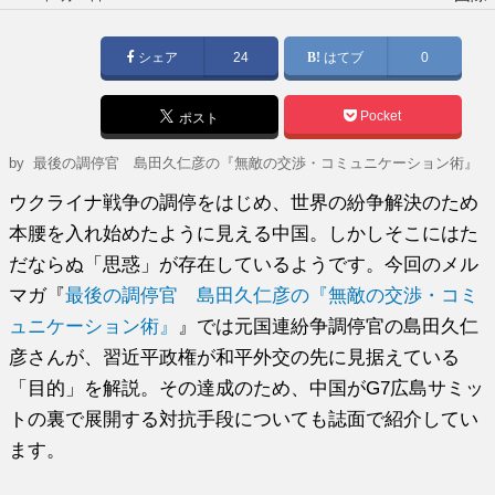
稿
日:
シェア
24
はてブ
0
Pocket
ポスト
by
最後の調停官 島田久仁彦の『無敵の交渉・コミュニケーション術』
ウクライナ戦争の調停をはじめ、世界の紛争解決のため
本腰を入れ始めたように見える中国。しかしそこにはた
だならぬ「思惑」が存在しているようです。今回のメル
マガ『
最後の調停官 島田久仁彦の『無敵の交渉・コミ
ュニケーション術』
』では元国連紛争調停官の島田久仁
彦さんが、習近平政権が和平外交の先に見据えている
「目的」を解説。その達成のため、中国がG7広島サミッ
トの裏で展開する対抗手段についても誌面で紹介してい
ます。