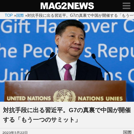
TOP
»
国際
»
対抗手段に出る習近平。G7の真裏で中国が開催する「もう一
対抗手段に出る習近平。G7の真裏で中国が開催
する「もう一つのサミット」
投
国際
2023年5月22日