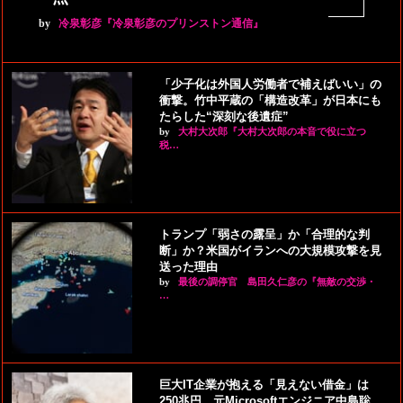
by
冷泉彰彦『冷泉彰彦のプリンストン通信』
「少子化は外国人労働者で補えばいい」の
衝撃。竹中平蔵の「構造改革」が日本にも
たらした“深刻な後遺症”
by
大村大次郎『大村大次郎の本音で役に立つ
税…
トランプ「弱さの露呈」か「合理的な判
断」か？米国がイランへの大規模攻撃を見
送った理由
by
最後の調停官 島田久仁彦の『無敵の交渉・
…
巨大IT企業が抱える「見えない借金」は
250兆円。元Microsoftエンジニア中島聡