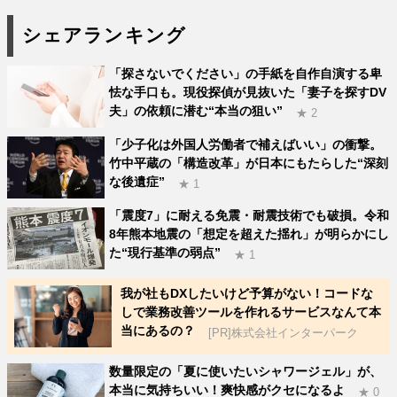
シェアランキング
「探さないでください」の手紙を自作自演する卑
怯な手口も。現役探偵が見抜いた「妻子を探すDV
夫」の依頼に潜む“本当の狙い”
★ 2
「少子化は外国人労働者で補えばいい」の衝撃。
竹中平蔵の「構造改革」が日本にもたらした“深刻
な後遺症”
★ 1
「震度7」に耐える免震・耐震技術でも破損。令和
8年熊本地震の「想定を超えた揺れ」が明らかにし
た“現行基準の弱点”
★ 1
我が社もDXしたいけど予算がない！コードな
しで業務改善ツールを作れるサービスなんて本
当にあるの？
[PR]株式会社インターパーク
数量限定の「夏に使いたいシャワージェル」が、
本当に気持ちいい！爽快感がクセになるよ
★ 0