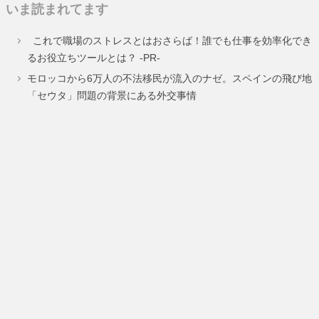
いま読まれてます
ペ
ペ
ペ
ペ
これで職場のストレスとはおさらば！誰でも仕事を効率化でき
ー
ー
ー
ー
るお役立ちツールとは？ -PR-
ジ
ジ
ジ
ジ
モロッコから6万人の不法移民が流入のナゼ。スペインの飛び地
「セウタ」問題の背景にある外交事情