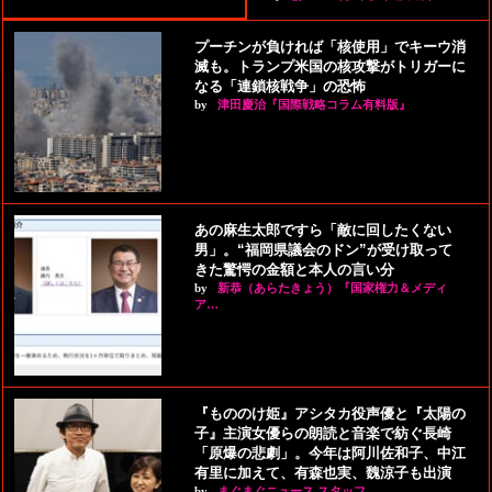
プーチンが負ければ「核使用」でキーウ消
滅も。トランプ米国の核攻撃がトリガーに
なる「連鎖核戦争」の恐怖
by
津田慶治『国際戦略コラム有料版』
あの麻生太郎ですら「敵に回したくない
男」。“福岡県議会のドン”が受け取って
きた驚愕の金額と本人の言い分
by
新恭（あらたきょう）『国家権力＆メディ
ア…
『もののけ姫』アシタカ役声優と『太陽の
子』主演女優らの朗読と音楽で紡ぐ長崎
「原爆の悲劇」。今年は阿川佐和子、中江
有里に加えて、有森也実、魏涼子も出演
by
まぐまぐニュース スタッフ