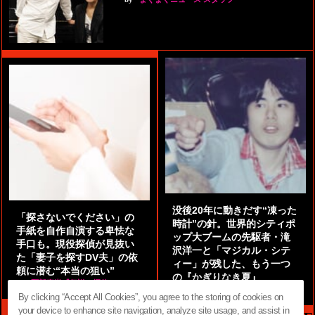
没後20年に動きだす“凍った
「探さないでください」の
時計”の針。世界的シティポ
手紙を自作自演する卑怯な
ップ大ブームの先駆者・滝
手口も。現役探偵が見抜い
沢洋一と「マジカル・シテ
た「妻子を探すDV夫」の依
ィー」が残した、もう一つ
頼に潜む“本当の狙い”
の『かぎりなき夏』
by
阿部泰尚『伝説の探偵』
by
都鳥 流星
By clicking “Accept All Cookies”, you agree to the storing of cookies on
your device to enhance site navigation, analyze site usage, and assist in