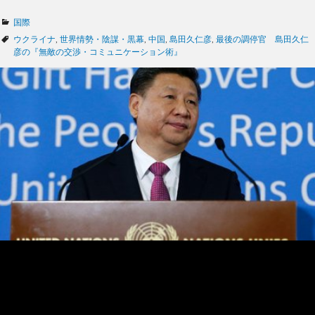
カ
国際
テ
タ
ウクライナ
,
世界情勢・陰謀・黒幕
,
中国
,
島田久仁彦
,
最後の調停官 島田久仁
ゴ
グ
彦の『無敵の交渉・コミュニケーション術』
リ
ー