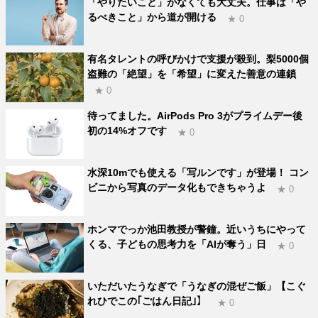
「やりたいこと」がなくても大丈夫。仕事は「や
るべきこと」から道が開ける
★ 0
有名タレントの呼びかけで支援が殺到。梨5000個
盗難の「絶望」を「希望」に変えた善意の連鎖
★ 0
待ってました。AirPods Pro 3がプライムデー後
初の14%オフです
★ 0
水深10mでも使える「写ルンです」が登場！ コン
ビニから写真のデータ化もできちゃうよ
★ 0
ホンマでっか池田教授が警鐘。近いうちにやって
くる、子どもの思考力を「AIが奪う」日
★ 0
いただいたうなぎで「うなぎの混ぜご飯」【こぐ
れひでこの｢ごはん日記｣】
★ 0