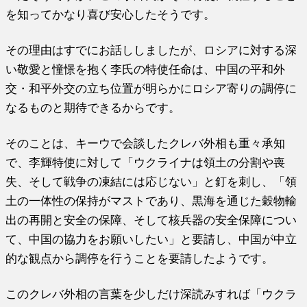
を知ってかなり喜び安心したそうです。
その理由はすでにお話ししましたが、ロシアに対する深
い敬愛と憧憬を抱く李氏の特使任命は、中国の平和外
交・和平外交の立ち位置が明らかにロシア寄りの調停に
なるものと期待できるからです。
そのことは、キーウで会談したクレバ外相も重々承知
で、李輝特使に対して「ウクライナは領土の分割や喪
失、そして戦争の凍結には応じない」と釘を刺し、「領
土の一体性の保持がマストであり、黒海を通じた穀物輸
出の再開と安全の保障、そして核兵器の安全保障につい
て、中国の協力をお願いしたい」と要請し、中国が中立
的な観点から調停を行うことを要請したようです。
このクレバ外相の言葉を少しだけ深読みすれば「ウクラ