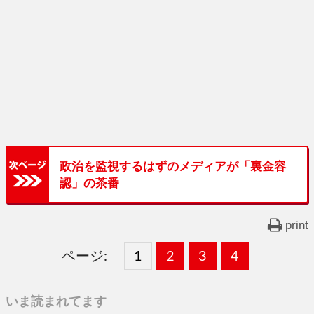
政治を監視するはずのメディアが「裏金容
認」の茶番
print
ページ:
固
1
固
2
,
固
3
,
固
4
,
定
定
定
定
いま読まれてます
ペ
ペ
ペ
ペ