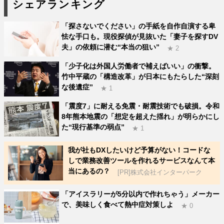
シェアランキング
「探さないでください」の手紙を自作自演する卑
怯な手口も。現役探偵が見抜いた「妻子を探すDV
夫」の依頼に潜む“本当の狙い”
★ 2
「少子化は外国人労働者で補えばいい」の衝撃。
竹中平蔵の「構造改革」が日本にもたらした“深刻
な後遺症”
★ 1
「震度7」に耐える免震・耐震技術でも破損。令和
8年熊本地震の「想定を超えた揺れ」が明らかにし
た“現行基準の弱点”
★ 1
我が社もDXしたいけど予算がない！コードな
しで業務改善ツールを作れるサービスなんて本
当にあるの？
[PR]株式会社インターパーク
「アイスラリーが5分以内で作れちゃう」メーカー
で、美味しく食べて熱中症対策しよ
★ 0