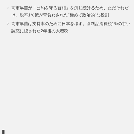
高市早苗が「公約を守る首相」を演じ続けるため、ただそれだ
ー
ー
ー
ー
け。税率1％策が背負わされた“極めて政治的”な役割
ジ
ジ
ジ
ジ
高市早苗は支持率のために日本を壊す。食料品消費税1%の甘い
誘惑に隠された2年後の大増税