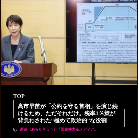
TOP
高市早苗が「公約を守る首相」を演じ続
けるため、ただそれだけ。税率1％策が
背負わされた“極めて政治的”な役割
by
新恭（あらたきょう）『国家権力＆メディア…