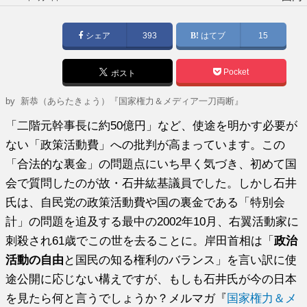
稿
日:
シェア
393
はてブ
15
Pocket
ポスト
by
新恭（あらたきょう）『国家権力＆メディア一刀両断』
「二階元幹事長に約50億円」など、使途を明かす必要が
ない「政策活動費」への批判が高まっています。この
「合法的な裏金」の問題点にいち早く気づき、初めて国
会で質問したのが故・石井紘基議員でした。しかし石井
氏は、自民党の政策活動費や国の裏金である「特別会
計」の問題を追及する最中の2002年10月、右翼活動家に
刺殺され61歳でこの世を去ることに。岸田首相は「
政治
活動の自由
と国民の知る権利のバランス」を言い訳に使
途公開に応じない構えですが、もしも石井氏が今の日本
を見たら何と言うでしょうか？メルマガ『
国家権力＆メ