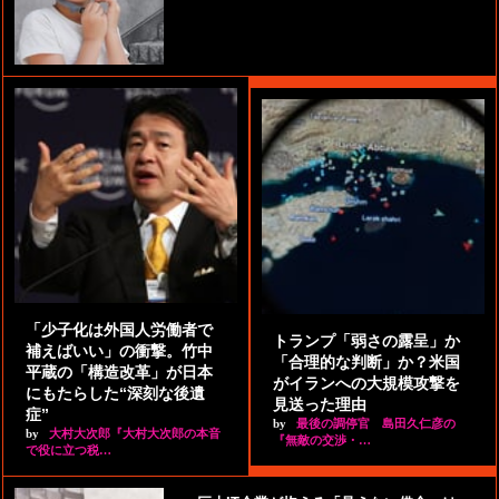
「少子化は外国人労働者で
トランプ「弱さの露呈」か
補えばいい」の衝撃。竹中
「合理的な判断」か？米国
平蔵の「構造改革」が日本
がイランへの大規模攻撃を
にもたらした“深刻な後遺
見送った理由
症”
by
最後の調停官 島田久仁彦の
by
大村大次郎『大村大次郎の本音
『無敵の交渉・…
で役に立つ税…