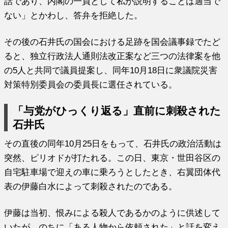
話であり、内閣の一員として私が説明することは適当で
ない」とかわし、答弁を拒絶した。
その後の石井氏の国会における足跡を国会議事録でたど
ると、独立行政法人通則法改正案など三つの法律案を他
の5人と共同で議員提案し、同年10月18日に衆議院災害
対策特別委員会の委員長に選任されている。
「与党がひっくり返る」直前に刺殺された
石井氏
その直後の同年10月25日をもって、石井氏の政治活動は
突然、ピリオドが打たれる。この日、東京・世田谷区の
自宅駐車場で迎えの車に乗ろうとしたとき、右翼団体代
表の伊藤白水によって刺殺されたのである。
伊藤は当初、恨みによる殺人であるかのように供述して
いたが、のちに「ある人物から依頼された」と話を変え