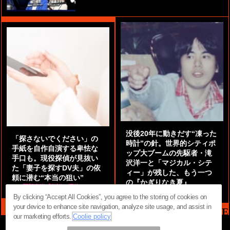
没後20年に動きだす“凍った
「探さないでください」の
時計”の針。世界的シティポ
手紙を自作自演する卑怯な
ップ大ブームの先駆者・滝
手口も。現役探偵が見抜い
沢洋一と「マジカル・シテ
た「妻子を探すDV夫」の依
ィー」が残した、もう一つ
頼に潜む“本当の狙い”
の『かぎりなき夏』
by
阿部泰尚『伝説の探偵』
by
都鳥 流星
By clicking “Accept All Cookies”, you agree to the storing of cookies on
your device to enhance site navigation, analyze site usage, and assist in
MAG2 NEWS HEADLINE
our marketing efforts.
Coolie policy