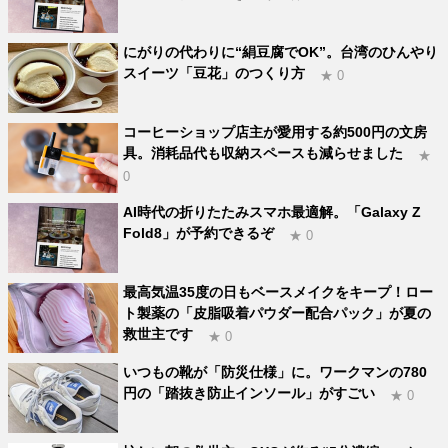
にがりの代わりに“絹豆腐でOK”。台湾のひんやり
スイーツ「豆花」のつくり方
★ 0
コーヒーショップ店主が愛用する約500円の文房
具。消耗品代も収納スペースも減らせました
★
0
AI時代の折りたたみスマホ最適解。「Galaxy Z
Fold8」が予約できるぞ
★ 0
最高気温35度の日もベースメイクをキープ！ロー
ト製薬の「皮脂吸着パウダー配合パック」が夏の
救世主です
★ 0
いつもの靴が「防災仕様」に。ワークマンの780
円の「踏抜き防止インソール」がすごい
★ 0