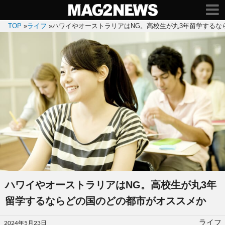
TOP
»
ライフ
»
ハワイやオーストラリアはNG。高校生が丸3年留学するな
ハワイやオーストラリアはNG。高校生が丸3年
留学するならどの国のどの都市がオススメか
投
ライフ
2024年5月23日