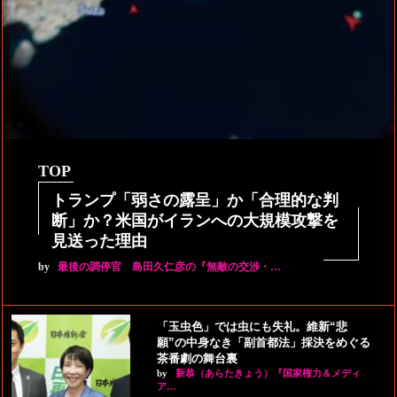
TOP
トランプ「弱さの露呈」か「合理的な判
断」か？米国がイランへの大規模攻撃を
見送った理由
by
最後の調停官 島田久仁彦の『無敵の交渉・…
「玉虫色」では虫にも失礼。維新“悲
願”の中身なき「副首都法」採決をめぐる
茶番劇の舞台裏
by
新恭（あらたきょう）『国家権力＆メディ
ア…