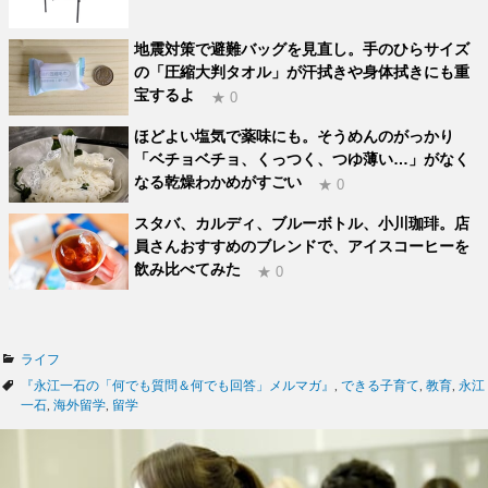
地震対策で避難バッグを見直し。手のひらサイズ
の「圧縮大判タオル」が汗拭きや身体拭きにも重
宝するよ
★ 0
ほどよい塩気で薬味にも。そうめんのがっかり
「ベチョベチョ、くっつく、つゆ薄い…」がなく
なる乾燥わかめがすごい
★ 0
スタバ、カルディ、ブルーボトル、小川珈琲。店
員さんおすすめのブレンドで、アイスコーヒーを
飲み比べてみた
★ 0
カ
ライフ
テ
タ
『永江一石の「何でも質問＆何でも回答」メルマガ』
,
できる子育て
,
教育
,
永江
ゴ
グ
一石
,
海外留学
,
留学
リ
ー