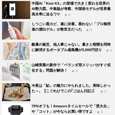
中国AI「Kimi K3」の登場で大きく変わる世界の
AI勢力図。中島聡が考察、中国発モデルが世界最
高水準に迫るワケ
★ 0
しつこい黒カビ、遂に決着。垂れない「プロ御用
達の漂白ゲル」が救世主だった
★ 0
酷暑の被災、他人事じゃない。暑さと暗闇を同時
に解消するポータブル扇風機が3,000円切り
★ 0
山崎実業の新作で「ベランダ用スリッパがすぐ劣
化する」問題が解決！
★ 0
今夜は「鮎」の魅力にやられました。美味しかっ
た～。【こぐれひでこの｢ごはん日記｣】
★ 0
70%オフも！Amazonタイムセールで「焚火台」
や「コット」が今ならお買い得ですよ
★ 0