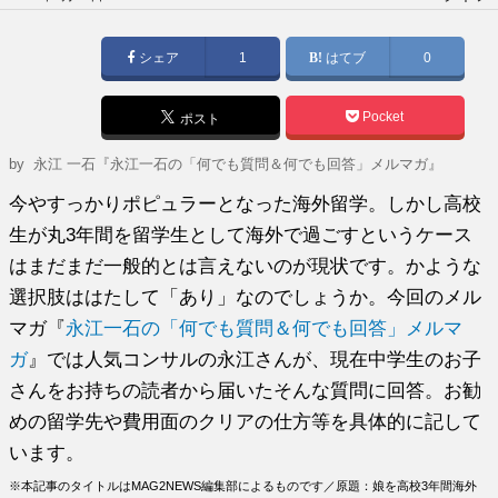
稿
日:
シェア
1
はてブ
0
Pocket
ポスト
by
永江 一石『永江一石の「何でも質問＆何でも回答」メルマガ』
今やすっかりポピュラーとなった海外留学。しかし高校
生が丸3年間を留学生として海外で過ごすというケース
はまだまだ一般的とは言えないのが現状です。かような
選択肢ははたして「あり」なのでしょうか。今回のメル
マガ『
永江一石の「何でも質問＆何でも回答」メルマ
ガ
』では人気コンサルの永江さんが、現在中学生のお子
さんをお持ちの読者から届いたそんな質問に回答。お勧
めの留学先や費用面のクリアの仕方等を具体的に記して
います。
※本記事のタイトルはMAG2NEWS編集部によるものです／原題：娘を高校3年間海外