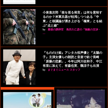
小泉進次郎「核を巡る発言」は何を意味す
るのか？米軍兵器が枯渇しつつある「中
東」と核議論が湧き上がる「極東」とを結
ぶ“点と線”
by
最後の調停官 島田久仁彦の『無敵の交渉・
…
『もののけ姫』アシタカ役声優と『太陽の
子』主演女優らの朗読と音楽で紡ぐ長崎
「原爆の悲劇」。今年は阿川佐和子、中江
有里に加えて、有森也実、魏涼子も出演
by
まぐまぐニュース スタッフ