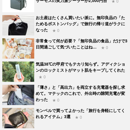
サーモスの実力派クーラーが2,000円台
★ 0
お土産はたくさん買いたい派に。無印良品の「た
ためるボストンバッグ」で旅行の帰り道がラクに
なった
★ 0
非常食って何が必要？「無印良品の食品」だけで3
日間過ごして気づいたことはね…
★ 0
気温38℃の甲府でもテカリ知らず。アディクショ
ンのロックミストがマット肌をキープしてくれた
★ 0
「薄さ」と「高出力」を両立する充電器を探し求
めて。マテックのこれで、外出時の隙間充電が変
わった
★ 0
モンベルで買ってよかった「旅行を身軽にしてく
れるアイテム」3選
★ 0