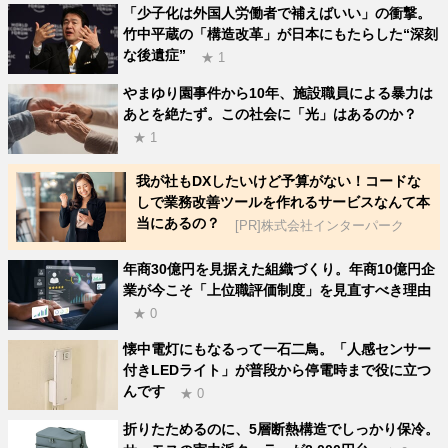
「少子化は外国人労働者で補えばいい」の衝撃。
竹中平蔵の「構造改革」が日本にもたらした“深刻
な後遺症”
★ 1
やまゆり園事件から10年、施設職員による暴力は
あとを絶たず。この社会に「光」はあるのか？
★ 1
我が社もDXしたいけど予算がない！コードな
しで業務改善ツールを作れるサービスなんて本
当にあるの？
[PR]株式会社インターパーク
年商30億円を見据えた組織づくり。年商10億円企
業が今こそ「上位職評価制度」を見直すべき理由
★ 0
懐中電灯にもなるって一石二鳥。「人感センサー
付きLEDライト」が普段から停電時まで役に立つ
んです
★ 0
折りたためるのに、5層断熱構造でしっかり保冷。