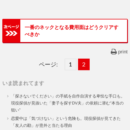
一番のネックとなる費用面はどうクリアす
べきか
print
ページ:
固
1
固
2
,
定
定
いま読まれてます
ペ
ペ
「探さないでください」の手紙を自作自演する卑怯な手口も。
ー
ー
現役探偵が見抜いた「妻子を探すDV夫」の依頼に潜む“本当の
狙い”
ジ
ジ
恋愛中は「気づけない」という危険も。現役探偵が見てきた
「友人の勘」が意外と当たる理由