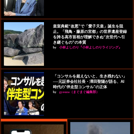
皇室典範“改悪”で「愛子天皇」誕生を阻
止。「飛鳥・藤原の宮都」の世界遺産登録
を誇る高市首相が理解できぬ“次世代へ引
き継ぐもの”の本質
by
小林よしのり『小林よしのりライジング』
「コンサルを超えないと、生き残れない」
──元証券会社社長・澤田聖陽が語る、AI
時代の"伴走型コンサル"の正体
by
gyouza（まぐまぐ編集部）