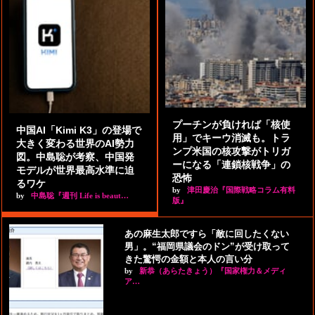
プーチンが負ければ「核使
中国AI「Kimi K3」の登場で
用」でキーウ消滅も。トラ
大きく変わる世界のAI勢力
ンプ米国の核攻撃がトリガ
図。中島聡が考察、中国発
ーになる「連鎖核戦争」の
モデルが世界最高水準に迫
恐怖
るワケ
by
津田慶治『国際戦略コラム有料
by
中島聡『週刊 Life is beaut…
版』
あの麻生太郎ですら「敵に回したくない
男」。“福岡県議会のドン”が受け取って
きた驚愕の金額と本人の言い分
by
新恭（あらたきょう）『国家権力＆メディ
ア…