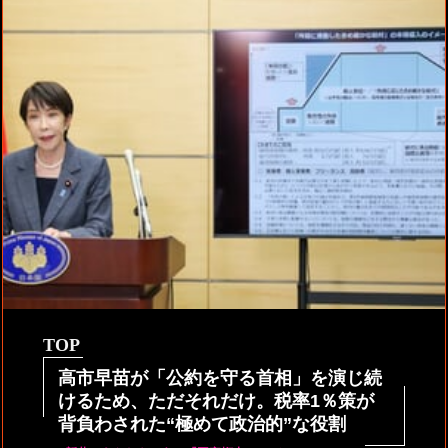
TOP
高市早苗が「公約を守る首相」を演じ続
けるため、ただそれだけ。税率1％策が
背負わされた“極めて政治的”な役割