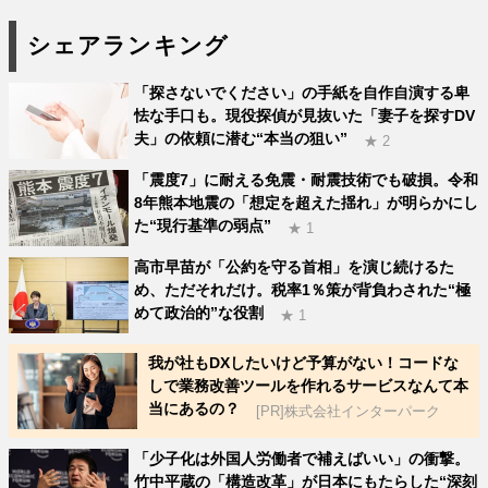
シェアランキング
「探さないでください」の手紙を自作自演する卑
怯な手口も。現役探偵が見抜いた「妻子を探すDV
夫」の依頼に潜む“本当の狙い”
★ 2
「震度7」に耐える免震・耐震技術でも破損。令和
8年熊本地震の「想定を超えた揺れ」が明らかにし
た“現行基準の弱点”
★ 1
高市早苗が「公約を守る首相」を演じ続けるた
め、ただそれだけ。税率1％策が背負わされた“極
めて政治的”な役割
★ 1
我が社もDXしたいけど予算がない！コードな
しで業務改善ツールを作れるサービスなんて本
当にあるの？
[PR]株式会社インターパーク
「少子化は外国人労働者で補えばいい」の衝撃。
竹中平蔵の「構造改革」が日本にもたらした“深刻