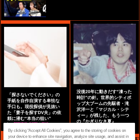
没後20年に動きだす“凍った
「探さないでください」の
時計”の針。世界的シティポ
手紙を自作自演する卑怯な
ップ大ブームの先駆者・滝
手口も。現役探偵が見抜い
沢洋一と「マジカル・シテ
た「妻子を探すDV夫」の依
ィー」が残した、もう一つ
頼に潜む“本当の狙い”
の『かぎりなき夏』
by
阿部泰尚『伝説の探偵』
by
都鳥 流星
By clicking “Accept All Cookies”, you agree to the storing of cookies on
your device to enhance site navigation, analyze site usage, and assist in
MAG2 NEWS HEADLINE