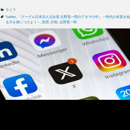
カ
ライフ
テ
タ
Twitter
,
『グーグル日本法人元社長 辻野晃一郎のアタマの中』～時代の本質を知
ゴ
グ
る力を身につけよう～
,
犯罪
,
詐欺
,
辻野晃一郎
リ
ー