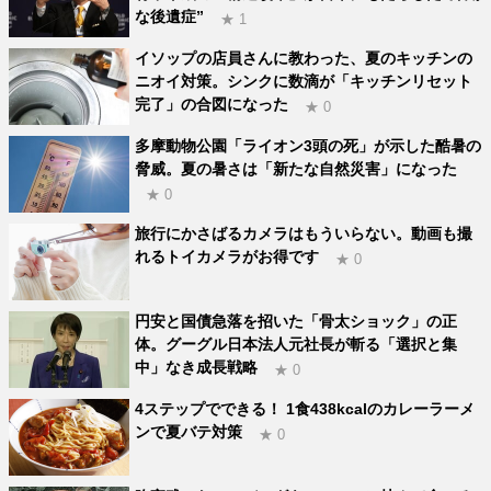
な後遺症”
★ 1
イソップの店員さんに教わった、夏のキッチンの
ニオイ対策。シンクに数滴が「キッチンリセット
完了」の合図になった
★ 0
多摩動物公園「ライオン3頭の死」が示した酷暑の
脅威。夏の暑さは「新たな自然災害」になった
★ 0
旅行にかさばるカメラはもういらない。動画も撮
れるトイカメラがお得です
★ 0
円安と国債急落を招いた「骨太ショック」の正
体。グーグル日本法人元社長が斬る「選択と集
中」なき成長戦略
★ 0
4ステップでできる！ 1食438kcalのカレーラーメ
ンで夏バテ対策
★ 0