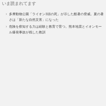
いま読まれてます
ペ
ペ
多摩動物公園「ライオン3頭の死」が示した酷暑の脅威。夏の暑
ー
ー
さは「新たな自然災害」になった
ジ
ジ
危険を察知する力は経験と教育で育つ。熊本地震とイオンモー
ル爆発事故が残した教訓