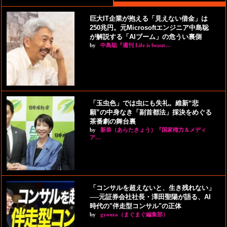
巨大IT企業が抱える「見えない借金」は
250兆円。元Microsoftエンジニア中島聡
が解説する「AIブーム」の危うい裏側
by
中島聡『週刊 Life is beaut…
「玉虫色」では虫にも失礼。維新“悲
願”の中身なき「副首都法」採決をめぐる
茶番劇の舞台裏
by
新恭（あらたきょう）『国家権力＆メディ
ア…
「コンサルを超えないと、生き残れない」
──元証券会社社長・澤田聖陽が語る、AI
時代の"伴走型コンサル"の正体
by
gyouza（まぐまぐ編集部）