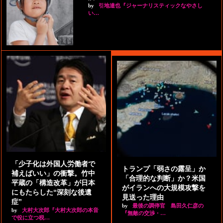
by
引地達也『ジャーナリスティックなやさし
い…
「少子化は外国人労働者で
トランプ「弱さの露呈」か
補えばいい」の衝撃。竹中
「合理的な判断」か？米国
平蔵の「構造改革」が日本
がイランへの大規模攻撃を
にもたらした“深刻な後遺
見送った理由
症”
by
最後の調停官 島田久仁彦の
by
大村大次郎『大村大次郎の本音
『無敵の交渉・…
で役に立つ税…