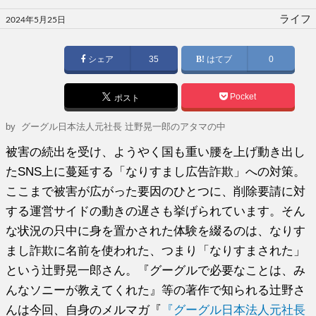
投
ライフ
2024年5月25日
稿
日:
シェア
35
はてブ
0
Pocket
ポスト
by
グーグル日本法人元社長 辻野晃一郎のアタマの中
被害の続出を受け、ようやく国も重い腰を上げ動き出し
たSNS上に蔓延する「なりすまし広告詐欺」への対策。
ここまで被害が広がった要因のひとつに、削除要請に対
する運営サイドの動きの遅さも挙げられています。そん
な状況の只中に身を置かされた体験を綴るのは、なりす
まし詐欺に名前を使われた、つまり「なりすまされた」
という辻野晃一郎さん。『グーグルで必要なことは、み
んなソニーが教えてくれた』等の著作で知られる辻野さ
んは今回、自身のメルマガ『
『グーグル日本法人元社長