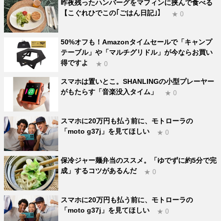
昨夜残ったハンバーグをマフィンに挟んで食べる
【こぐれひでこの｢ごはん日記｣】
★ 0
50%オフも！Amazonタイムセールで「キャンプ
テーブル」や「マルチグリドル」が今ならお買い
得ですよ
★ 0
スマホは置いとこ。SHANLINGの小型プレーヤー
がもたらす「音楽没入タイム」
★ 0
スマホに20万円も払う前に、モトローラの
「moto g37j」を見てほしい
★ 0
保冷ジャー麺弁当のススメ。「ゆでずに約5分で完
成」するコツがあるんだ
★ 0
スマホに20万円も払う前に、モトローラの
「moto g37j」を見てほしい
★ 0