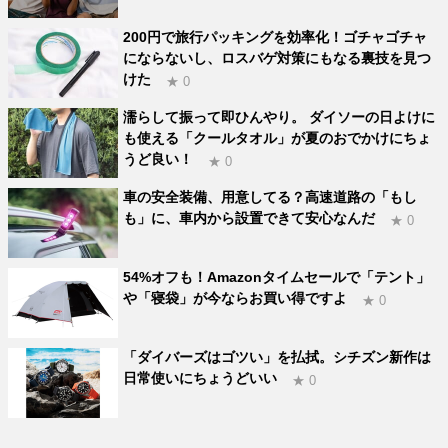
200円で旅行パッキングを効率化！ゴチャゴチャ
にならないし、ロスバゲ対策にもなる裏技を見つ
けた
★ 0
濡らして振って即ひんやり。 ダイソーの日よけに
も使える「クールタオル」が夏のおでかけにちょ
うど良い！
★ 0
車の安全装備、用意してる？高速道路の「もし
も」に、車内から設置できて安心なんだ
★ 0
54%オフも！Amazonタイムセールで「テント」
や「寝袋」が今ならお買い得ですよ
★ 0
「ダイバーズはゴツい」を払拭。シチズン新作は
日常使いにちょうどいい
★ 0