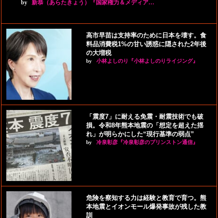
by
新恭（あらたきょう）『国家権力＆メディア…
高市早苗は支持率のために日本を壊す。食
料品消費税1%の甘い誘惑に隠された2年後
の大増税
by
小林よしのり『小林よしのりライジング』
「震度7」に耐える免震・耐震技術でも破
損。令和8年熊本地震の「想定を超えた揺
れ」が明らかにした“現行基準の弱点”
by
冷泉彰彦『冷泉彰彦のプリンストン通信』
危険を察知する力は経験と教育で育つ。熊
本地震とイオンモール爆発事故が残した教
訓