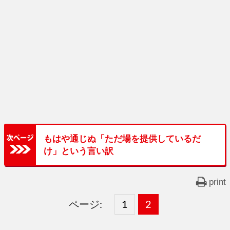
もはや通じぬ「ただ場を提供しているだ
け」という言い訳
print
ページ:
固
1
固
2
,
定
定