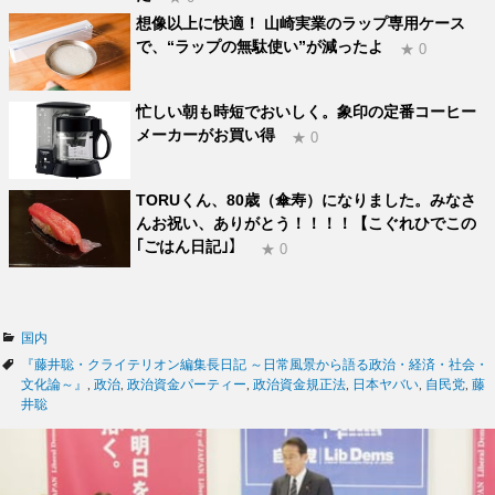
想像以上に快適！ 山崎実業のラップ専用ケース
で、“ラップの無駄使い”が減ったよ
★ 0
忙しい朝も時短でおいしく。象印の定番コーヒー
メーカーがお買い得
★ 0
TORUくん、80歳（傘寿）になりました。みなさ
んお祝い、ありがとう！！！！【こぐれひでこの
｢ごはん日記｣】
★ 0
カ
国内
テ
タ
『藤井聡・クライテリオン編集長日記 ～日常風景から語る政治・経済・社会・
ゴ
グ
文化論～』
,
政治
,
政治資金パーティー
,
政治資金規正法
,
日本ヤバい
,
自民党
,
藤
リ
井聡
ー