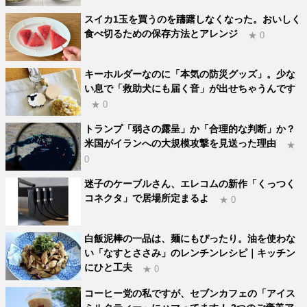
スイカ1玉を買うのを躊躇しなくなった。おいしく
食べ切るための保存方法とアレンジ
★ 0
キーホルダーなのに「本気の防災グッズ」。少な
い息で「救助犬にも届く音」が出せちゃうんです
★ 0
トランプ「弱さの露呈」か「合理的な判断」か？
米国がイランへの大規模攻撃を見送った理由
★
0
迷子のケーブルさん、エレコムの新作「くっつく
コネクタ」で居場所定まるよ
★ 0
白飯泥棒の一品は、麺にもぴったり。油を使わな
い「なすとささみ」のレンチンレシピ｜キッチン
にひと工夫
★ 0
コーヒー党の私ですが、セブンカフェの「アイス