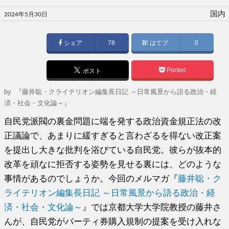
投
国内
2024年5月30日
稿
日:
シェア
78
はてブ
0
Pocket
ポスト
by
『藤井聡・クライテリオン編集長日記 ～日常風景から語る政治・経
済・社会・文化論～』
自民党派閥の裏金問題に端を発する政治資金規正法の改
正議論で、あまりに緩すぎると言わざるを得ない改正案
を提出し大きな批判を浴びている自民党。彼らが抜本的
改革を頑なに拒否する姿勢を見せる裏には、どのような
事情があるのでしょうか。今回のメルマガ『
藤井聡・ク
ライテリオン編集長日記 ～日常風景から語る政治・経
済・社会・文化論～
』では京都大学大学院教授の藤井さ
んが、自民党がパーティ券購入規制の提案を受け入れな