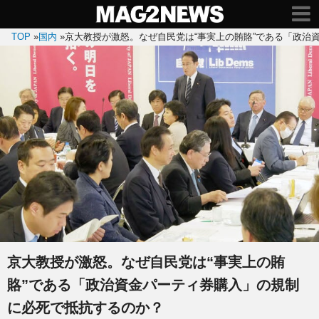
TOP
»
国内
»
京大教授が激怒。なぜ自民党は“事実上の賄賂”である「政治
京大教授が激怒。なぜ自民党は“事実上の賄
賂”である「政治資金パーティ券購入」の規制
に必死で抵抗するのか？