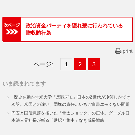
政治資金パーティを隠れ蓑に行われている
贈収賄行為
print
ページ:
固
1
固
2
,
固
3
,
定
定
定
いま読まれてます
ペ
ペ
ペ
歴史を動かす米大学「反戦デモ」日本のZ世代が冷笑しかでき
ー
ー
ー
ぬ訳。米国との違い、団塊の責任…いちご白書エモくない問題
ジ
ジ
ジ
円安と国債急落を招いた「骨太ショック」の正体。グーグル日
本法人元社長が斬る「選択と集中」なき成長戦略