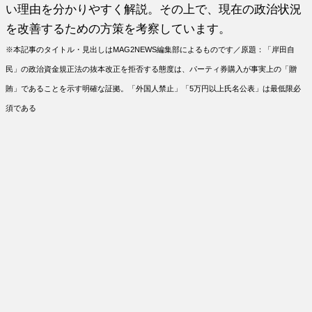
い理由を分かりやすく解説。その上で、現在の政治状況
を改善するための方策を考察しています。
※本記事のタイトル・見出しはMAG2NEWS編集部によるものです／原題：「岸田自
民」の政治資金規正法の抜本改正を拒否する態度は、パーティ券購入が事実上の「贈
賄」であることを示す明確な証拠。「外国人禁止」「5万円以上氏名公表」は最低限必
須である