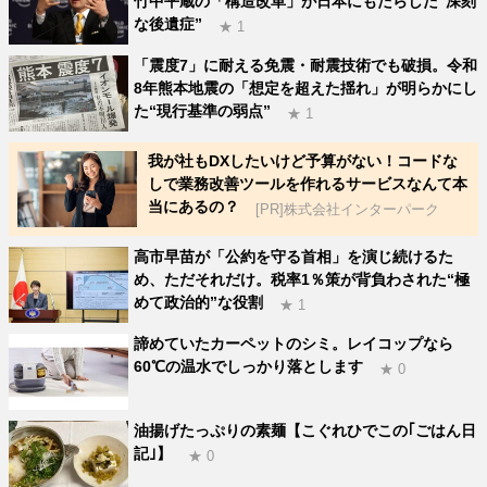
竹中平蔵の「構造改革」が日本にもたらした“深刻
な後遺症”
★ 1
「震度7」に耐える免震・耐震技術でも破損。令和
8年熊本地震の「想定を超えた揺れ」が明らかにし
た“現行基準の弱点”
★ 1
我が社もDXしたいけど予算がない！コードな
しで業務改善ツールを作れるサービスなんて本
当にあるの？
[PR]株式会社インターパーク
高市早苗が「公約を守る首相」を演じ続けるた
め、ただそれだけ。税率1％策が背負わされた“極
めて政治的”な役割
★ 1
諦めていたカーペットのシミ。レイコップなら
60℃の温水でしっかり落とします
★ 0
油揚げたっぷりの素麺【こぐれひでこの｢ごはん日
記｣】
★ 0