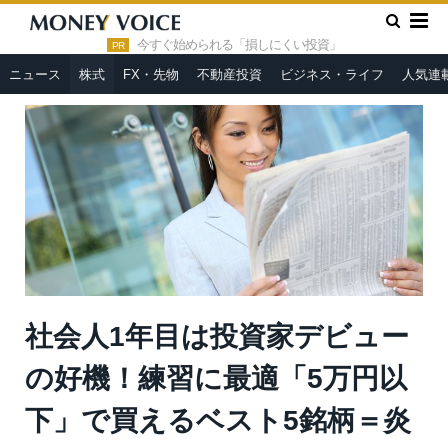
»
»
HOME
株式
社会人1年目は投資家デビューの好機！練習に
最適「5万円以下」で買えるベスト5銘柄＝炎
今すぐ始められる「損しにくい投資」
PR
ニュース
株式
FX・先物
不動産投資
ビジネス・ライフ
人気連
社会人1年目は投資家デビュー
の好機！練習に最適「5万円以
下」で買えるベスト5銘柄＝炎