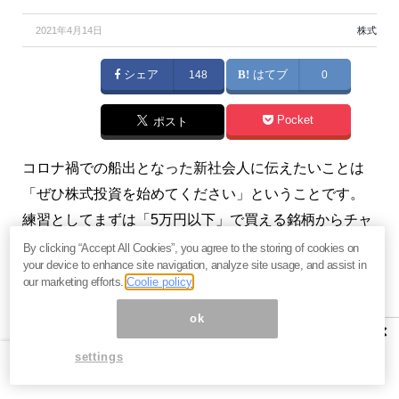
2021年4月14日
株式
シェア
148
はてブ
0
Pocket
ポスト
コロナ禍での船出となった新社会人に伝えたいことは
「ぜひ株式投資を始めてください」ということです。
練習としてまずは「5万円以下」で買える銘柄からチャ
レンジするのがよいでしょう。始める前に注意すべき2
By clicking “Accept All Cookies”, you agree to the storing of cookies on
your device to enhance site navigation, analyze site usage, and assist in
点を解説します。（『
億の近道
』炎のファンドマネー
our marketing efforts.
Coolie policy
ジャー）
ok
×
【関連】
日立「1兆円買収」は高すぎる。なぜ適正価格
settings
3分の1の米IT企業を買ったのか？ 今後の成長戦略と株