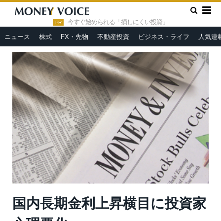
»
»
HOME
市況ヘッドライン
国内長期金利上昇横目に投資家心
理悪化
今すぐ始められる「損しにくい投資」
PR
ニュース
株式
FX・先物
不動産投資
ビジネス・ライフ
人気連
国内長期金利上昇横目に投資家