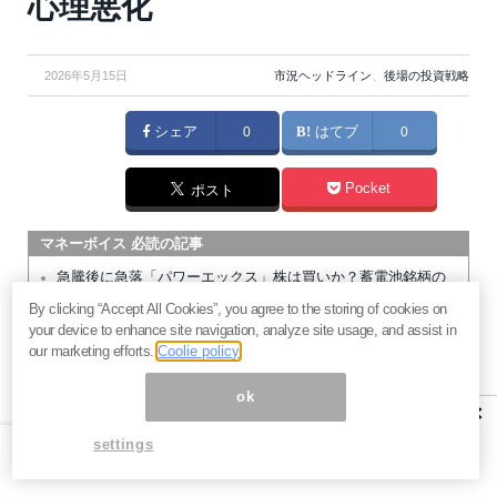
心理悪化
2026年5月15日
市況ヘッドライン
、
後場の投資戦略
シェア
0
はてブ
0
Pocket
ポスト
マネーボイス 必読の記事
急騰後に急落「パワーエックス」株は買いか？蓄電池銘柄の
将来性とリスク
By clicking “Accept All Cookies”, you agree to the storing of cookies on
your device to enhance site navigation, analyze site usage, and assist in
過去最高益「サンリオ」は買いか？決算で見えた“強い事
our marketing efforts.
Coolie policy
業”と“脆い統治”の同居
村田製作所なぜ株価3.8倍急騰？AIデータセンター需要の期待
ok
×
度と投資戦略
「蓄電所」設置ブームで恩恵！株価上昇が見込める日本企業4
settings
社
暗号通貨が国際決済の新標準になる日。2027年から始まるフ