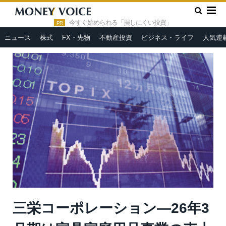
»
»
HOME
市況ヘッドライン
三栄コーポレーション—26年3月
期は家具家庭用品事業の売上高が引き続き堅調に伸長
今すぐ始められる「損しにくい投資」
PR
ニュース
株式
FX・先物
不動産投資
ビジネス・ライフ
人気連
三栄コーポレーション—26年3