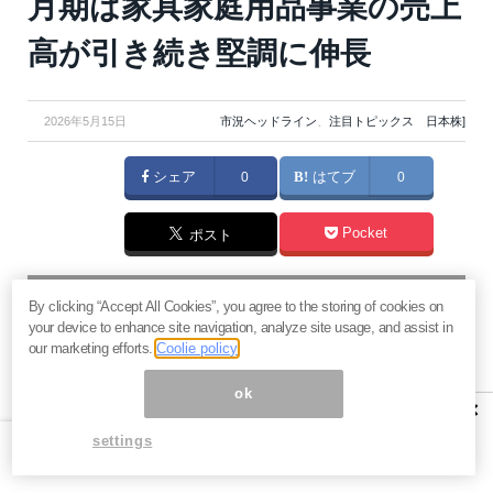
月期は家具家庭用品事業の売上
高が引き続き堅調に伸長
2026年5月15日
市況ヘッドライン
、
注目トピックス 日本株]
シェア
0
はてブ
0
Pocket
ポスト
マネーボイス 必読の記事
By clicking “Accept All Cookies”, you agree to the storing of cookies on
急騰後に急落「パワーエックス」株は買いか？蓄電池銘柄の
your device to enhance site navigation, analyze site usage, and assist in
将来性とリスク
our marketing efforts.
Coolie policy
過去最高益「サンリオ」は買いか？決算で見えた“強い事
ok
業”と“脆い統治”の同居
×
村田製作所なぜ株価3.8倍急騰？AIデータセンター需要の期待
settings
度と投資戦略
「蓄電所」設置ブームで恩恵！株価上昇が見込める日本企業4