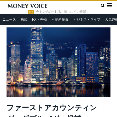
»
»
HOME
市況ヘッドライン
ファーストアカウンティング：ダ
ブルバガー候補、「SaaSの死」に該当しにくい「経理に特化した
今すぐ始められる「損しにくい投資」
PR
AI」企業
ニュース
株式
FX・先物
不動産投資
ビジネス・ライフ
人気連
ファーストアカウンティン