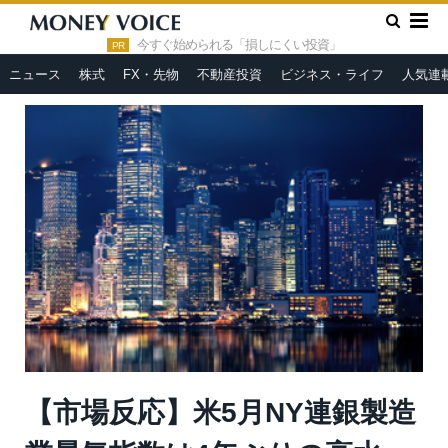
»
»
HOME
市況ヘッドライン
【市場反応】米5月NY連銀製造業
景気指数は4年ぶりの高水準、ドル買い強まる
今すぐ始められる「損しにくい投資」
PR
ニュース
株式
FX・先物
不動産投資
ビジネス・ライフ
人気連
【市場反応】米5月NY連銀製造