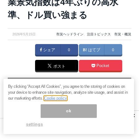
業景気指数は4年ぶりの高水
準、ドル買い強まる
2026年5月15日
市況ヘッドライン
、
注目トピックス 市況・概況
シェア
0
はてブ
0
Pocket
ポスト
マネーボイス 必読の記事
By clicking “Accept All Cookies”, you agree to the storing of cookies on
急騰後に急落「パワーエックス」株は買いか？蓄電池銘柄の
your device to enhance site navigation, analyze site usage, and assist in
将来性とリスク
our marketing efforts.
Coolie policy
過去最高益「サンリオ」は買いか？決算で見えた“強い事
ok
業”と“脆い統治”の同居
×
村田製作所なぜ株価3.8倍急騰？AIデータセンター需要の期待
settings
度と投資戦略
「蓄電所」設置ブームで恩恵！株価上昇が見込める日本企業4