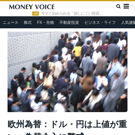
»
»
HOME
市況ヘッドライン
欧州為替：ドル・円は上値が重
い、為替介入に警戒
今すぐ始められる「損しにくい投資」
PR
ニュース
株式
FX・先物
不動産投資
ビジネス・ライフ
人気連
欧州為替：ドル・円は上値が重