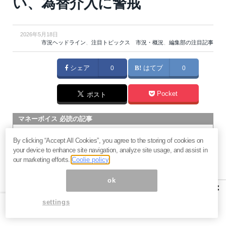
い、為替介入に警戒
2026年5月18日
市況ヘッドライン
、
注目トピックス 市況・概況
、
編集部の注目記事
シェア
0
はてブ
0
Pocket
ポスト
マネーボイス 必読の記事
急騰後に急落「パワーエックス」株は買いか？蓄電池銘柄の
By clicking “Accept All Cookies”, you agree to the storing of cookies on
将来性とリスク
your device to enhance site navigation, analyze site usage, and assist in
過去最高益「サンリオ」は買いか？決算で見えた“強い事
our marketing efforts.
Coolie policy
業”と“脆い統治”の同居
ok
村田製作所なぜ株価3.8倍急騰？AIデータセンター需要の期待
×
度と投資戦略
settings
「蓄電所」設置ブームで恩恵！株価上昇が見込める日本企業4
社