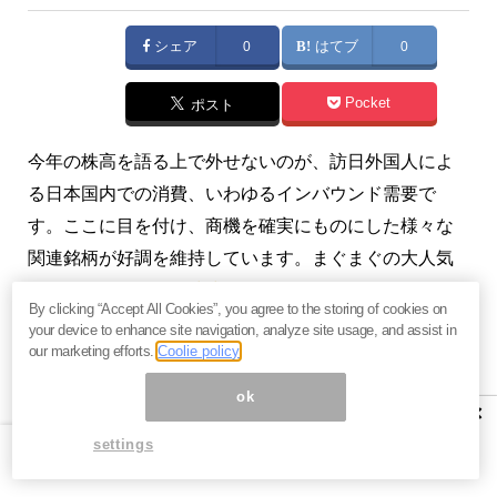
シェア
0
はてブ
0
Pocket
ポスト
今年の株高を語る上で外せないのが、訪日外国人によ
る日本国内での消費、いわゆるインバウンド需要で
す。ここに目を付け、商機を確実にものにした様々な
関連銘柄が好調を維持しています。まぐまぐの大人気
メルマガ『
ハロー！株式
』でもこのことについて取り
By clicking “Accept All Cookies”, you agree to the storing of cookies on
上げています。
your device to enhance site navigation, analyze site usage, and assist in
our marketing efforts.
Coolie policy
『
ハロー！株式
』（2015年4月25日号）より一部抜粋
ok
×
3月の訪日外国人数が単月として過去最高を記録、152
settings
万6000人と150万人を突破しています（政府観光局調
べ）。昨年の3月は105万559人でしたので、前年同月