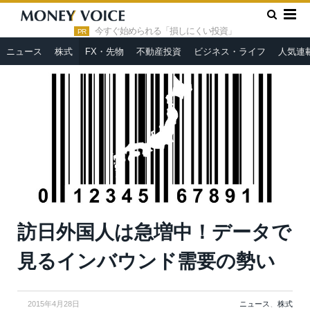
»
»
HOME
ニュース
訪日外国人は急増中！データで見るインバ
ウンド需要の勢い
今すぐ始められる「損しにくい投資」
PR
ニュース
株式
FX・先物
不動産投資
ビジネス・ライフ
人気連
訪日外国人は急増中！データで
見るインバウンド需要の勢い
2015年4月28日
ニュース
、
株式