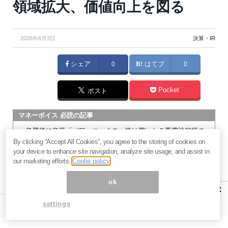
領域拡大、価値向上を図る
2026年6月3日
決算・IR
シェア
0
はてブ
0
Pocket
ポスト
マネーボイス 必読の記事
急騰後に急落「パワーエックス」株は買いか？蓄電池銘柄の
By clicking “Accept All Cookies”, you agree to the storing of cookies on
将来性とリスク
your device to enhance site navigation, analyze site usage, and assist in
過去最高益「サンリオ」は買いか？決算で見えた“強い事
our marketing efforts.
Coolie policy
業”と“脆い統治”の同居
村田製作所なぜ株価3.8倍急騰？AIデータセンター需要の期待
ok
×
度と投資戦略
settings
「蓄電所」設置ブームで恩恵！株価上昇が見込める日本企業4
社