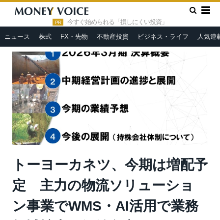
»
»
HOME
決算・IR
トーヨーカネツ、今期は増配予定 主力の
物流ソリューション事業でWMS・AI活用で業務領域拡大、価値向上
今すぐ始められる「損しにくい投資」
PR
を図る
ニュース
株式
FX・先物
不動産投資
ビジネス・ライフ
人気連
トーヨーカネツ、今期は増配予
定 主力の物流ソリューショ
ン事業でWMS・AI活用で業務