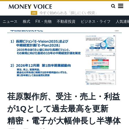
»
»
HOME
決算・IR
荏原製作所、受注・売上・利益が1Qとし
て過去最高を更新 精密・電子が大幅伸長し半導体需要取り込む
今すぐ始められる「損しにくい投資」
PR
ニュース
株式
FX・先物
不動産投資
ビジネス・ライフ
人気連
荏原製作所、受注・売上・利益
が1Qとして過去最高を更新
精密・電子が大幅伸長し半導体