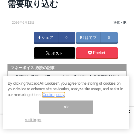
需要取り込む
2026年6月12日
決算・IR
シェア
0
はてブ
0
Pocket
ポスト
マネーボイス 必読の記事
急騰後に急落「パワーエックス」株は買いか？蓄電池銘柄の
By clicking “Accept All Cookies”, you agree to the storing of cookies on
将来性とリスク
your device to enhance site navigation, analyze site usage, and assist in
過去最高益「サンリオ」は買いか？決算で見えた“強い事
our marketing efforts.
Coolie policy
業”と“脆い統治”の同居
村田製作所なぜ株価3.8倍急騰？AIデータセンター需要の期待
ok
×
度と投資戦略
settings
「蓄電所」設置ブームで恩恵！株価上昇が見込める日本企業4
社