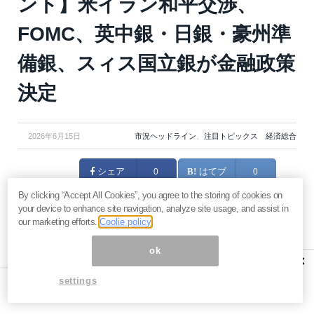
ント】米イラン和平交渉、
FOMC、英中銀・日銀・豪州準
備銀、スィス国立銀が金融政策
決定
2026年6月15日
市況ヘッドライン
、
注目トピックス 経済総合
シェア
0
はてブ
0
By clicking “Accept All Cookies”, you agree to the storing of cookies on
Pocket
your device to enhance site navigation, analyze site usage, and assist in
ポスト
our marketing efforts.
Coolie policy
マネーボイス 必読の記事
ok
×
急騰後に急落「パワーエックス」株は買いか？蓄電池銘柄の
将来性とリスク
settings
過去最高益「サンリオ」は買いか？決算で見えた“強い事
業”と“脆い統治”の同居