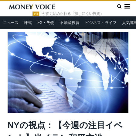
»
»
HOME
市況ヘッドライン
NYの視点：【今週の注目イベン
ト】米イラン和平交渉、FOMC、英中銀・日銀・豪州準備銀、スィ
今すぐ始められる「損しにくい投資」
PR
ス国立銀が金融政策決定
ニュース
株式
FX・先物
不動産投資
ビジネス・ライフ
人気連
NYの視点：【今週の注目イベ