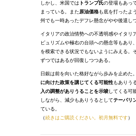
しかし、米国では
トランプ氏
の登場もあっ
まっている。また
原油価格
も底を打ったよ
州でも一時あったデフレ懸念がやや後退し
イタリアの政治情勢への不透明感やイタリ
ピュリズムや極右の台頭への懸念等もあり、
を模索できる状況でもないようにみえる。
ずつではあるが回復しつつある。
日銀は前を向いた格好ながら歩みを止めた。
に向けた政策を講じてくる可能性
もありう
入の調整がありうることを示唆
してくる可
しながら、減少もありうるとして
テーパリ
ている。
（
続きはご購読ください。初月無料です
）