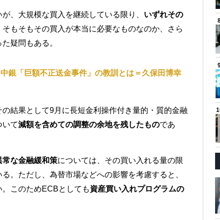
いが、大規模な買入を継続している限り、
いずれその
。そもそもその買入が本当に必要なものなのか、さら
った疑問もある。
ラ中銀「巨額不正送金事件」の教訓とは＝久保田博幸
その結果として9月に長短金利操作付き量的・質的金融
ついて
減額を含めての調整の余地を残したもの
であ
異常な金融緩和策
については、その買い入れる量の限
いる。ただし、為替市場などへの影響を考慮すると、
。このためECBとしても
資産買い入れプログラムの