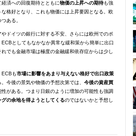
て経済への回復期待とともに
物価の上昇への期待
も強
うな格好となり、これも物価には上昇要因となる。欧
つつある。
アやドイツの銀行に対する不安、さらには欧州でのポ
ECBとしてもなかなか異常な緩和策から簡単に出口
それでも金融市場は極度の金融緩和依存症からは少し
ECBも
市場に影響をあまり与えない格好で出口政策
る。今後の景気や物価の予想次第では、
今後の資産買
能性がある。つまり日銀のように増加の可能性も強調
ングの余地を得ようとしてくる
のではないかと予想し