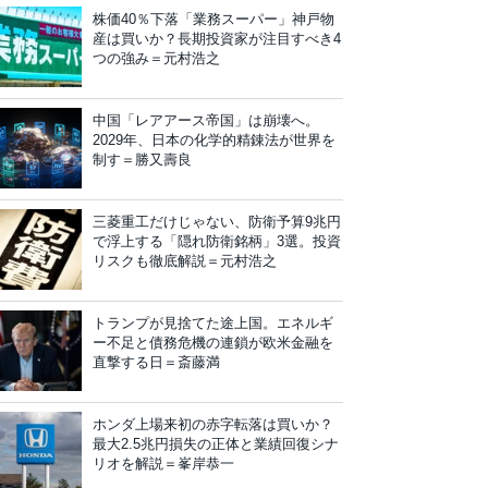
株価40％下落「業務スーパー」神戸物
産は買いか？長期投資家が注目すべき4
つの強み＝元村浩之
中国「レアアース帝国」は崩壊へ。
2029年、日本の化学的精錬法が世界を
制す＝勝又壽良
三菱重工だけじゃない、防衛予算9兆円
で浮上する「隠れ防衛銘柄」3選。投資
リスクも徹底解説＝元村浩之
トランプが見捨てた途上国。エネルギ
ー不足と債務危機の連鎖が欧米金融を
直撃する日＝斎藤満
ホンダ上場来初の赤字転落は買いか？
最大2.5兆円損失の正体と業績回復シナ
リオを解説＝峯岸恭一