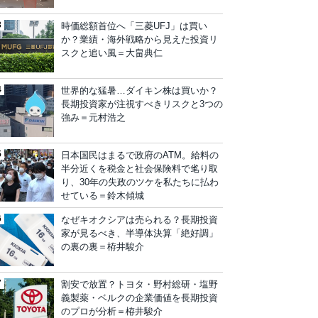
時価総額首位へ「三菱UFJ」は買い
か？業績・海外戦略から見えた投資リ
スクと追い風＝大畠典仁
世界的な猛暑…ダイキン株は買いか？
長期投資家が注視すべきリスクと3つの
強み＝元村浩之
日本国民はまるで政府のATM。給料の
半分近くを税金と社会保険料で毟り取
り、30年の失政のツケを私たちに払わ
せている＝鈴木傾城
なぜキオクシアは売られる？長期投資
家が見るべき、半導体決算「絶好調」
の裏の裏＝栫井駿介
割安で放置？トヨタ・野村総研・塩野
義製薬・ベルクの企業価値を長期投資
のプロが分析＝栫井駿介