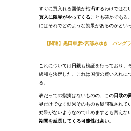
すぐに買入れる国債が枯渇するわけではな
買入に限界がやってくる
ことも確かである
にはそれでどのような効果があるのかとい
【関連】黒田東彦×宮部みゆき バング
これについては
日銀
も検証を行っており、
緩和を決定した。これは国債の買い入れに
る。
表だっての指摘はないものの、この
日欧の
界だけでなく効果そのものも疑問視されて
効果がないようなので止めますとも言えない
期間を延長してくる可能性は高い
。