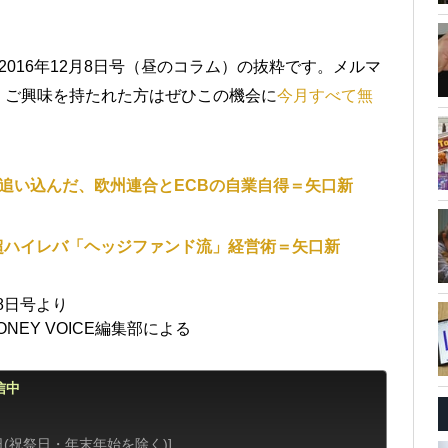
2016年12月8日号（昼のコラム）の抜粋です。メルマ
！ご興味を持たれた方はぜひこの機会に
今月すべて無
追い込んだ、欧州連合とECBの自業自得＝矢口新
超ハイレバ「ヘッジファンド流」経営術＝矢口新
月8日号より
EY VOICE編集部による
信中
日(祝祭日・年末年始を除く)]