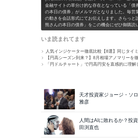
金融サイトの草分け的な存在となっている「債
の本日の債券」がメルマガとなりました。毎営
の動きを会話形式にてお伝えします。さらっと
熊さんの本日の債券」をこの機会にぜひ御購読
いま読まれてます
人気インジケーター徹底比較【8選】同じタイ
【円高シーズン到来？】8月相場アノマリーを
「円ドルチャート」で円高円安を直感的に理解しよう！
天才投資家ジョージ・ソ
雅彦
人間はAIに敗れるか？投
田渕直也