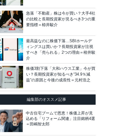
急落「不動産」株は今が買い？大手4社
の比較と長期投資家が見るべき3つの重
要指標＝栫井駿介
最高益なのに株価下落…SBIホールデ
ィングスは買いか？長期投資家が注視
すべき「売られる」2つの理由＝栫井駿
介
株価3割下落「大和ハウス工業」今が買
い？長期投資家が知るべき“34.9％減
益”の原因と今後の成長性＝元村浩之
編集部のオススメ記事
中古住宅ブームで恩恵！株価上昇が見
込める「リフォーム関連」注目銘柄4選
＝田嶋智太郎