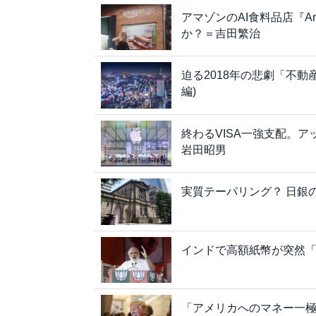
アマゾンのAI食料品店『A
か？＝吉田繁治
迫る2018年の悲劇「不
編)
終わるVISA一強支配。
岩田昭男
実質テーパリング？ 日銀
インドで高額紙幣が突然
「アメリカへのマネー一