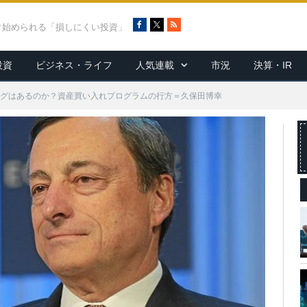
F
X
R
ぐ始められる「損しにくい投資」
a
S
c
S
投資
ビジネス・ライフ
人気連載
市況
決算・IR
e
b
o
ングはあるのか？資産買い入れプログラムの行方＝久保田博幸
o
k