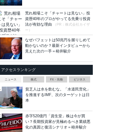
荒れ相場こそ「チャートは見ない」投
資歴40年のプロがやってる先乗り投資
法が有効な理由
（PR：株式会社カイザ
ー）
なぜバフェットは50兆円を握りしめて
動かないのか？最新インタビューから
見えた次の一手＝栫井駿介
アクセスランキング
ニュース
株式
FX・先物
ビジネス
貧乏人は水を飲むな。「水道民営化」
を推進するIMF、次のターゲットは日
本
赤字520億円「資生堂」株は今が買
い？長期投資家が見極めるべき業績悪
化の真因と復活シナリオ＝栫井駿介