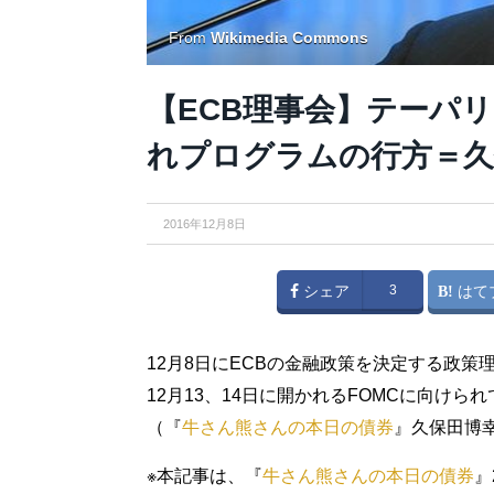
From
Wikimedia Commons
【ECB理事会】テーパ
れプログラムの行方＝久
2016年12月8日
シェア
3
はて
12月8日にECBの金融政策を決定する政
12月13、14日に開かれるFOMCに向け
（『
牛さん熊さんの本日の債券
』久保田博
※本記事は、『
牛さん熊さんの本日の債券
』