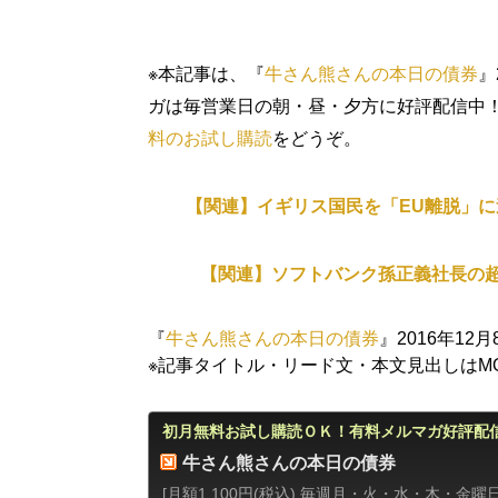
※本記事は、『
牛さん熊さんの本日の債券
』
ガは毎営業日の朝・昼・夕方に好評配信中
料のお試し購読
をどうぞ。
【関連】イギリス国民を「EU離脱」に
【関連】ソフトバンク孫正義社長の
『
牛さん熊さんの本日の債券
』2016年12
※記事タイトル・リード文・本文見出しはMON
初月無料お試し購読ＯＫ！有料メルマガ好評配
牛さん熊さんの本日の債券
[月額1,100円(税込) 毎週月・火・水・木・金曜