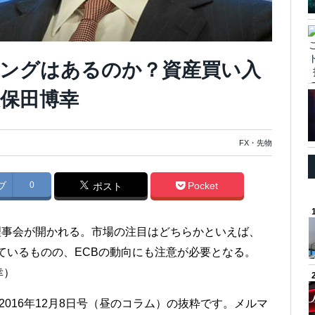
リングはあるのか？資産買い入
保田博幸
FX・先物
ブ
0
Pocket
ポスト
策理事会が開かれる。市場の注目はどちらかといえば、
られているものの、ECBの動向にも注意が必要となる。
幸）
2016年12月8日号（昼のコラム）の抜粋です。メルマ