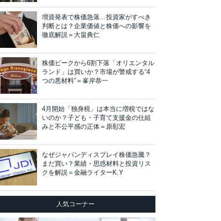
増資発表で株価急落…投資家がすべき
判断とは？企業価値と株価への影響を
徹底解説＝大畠典仁
株価ピークから6割下落「オリエンタル
ランド」は買いか？市場が警戒する“4
つの悪材料”＝峯岸恭一
4月開始「独身税」は本当に増税ではな
いのか？子ども・子育て支援金の仕組
みと不公平感の正体＝原彰宏
なぜジャパンディスプレイ株価急騰？
まだ買い？業績・思惑材料と投資リス
クを解説＝金融ライターK.Y
人気コーナー