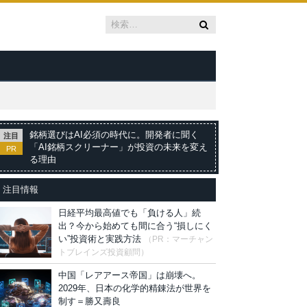
銘柄選びはAI必須の時代に。開発者に聞く
注目
「AI銘柄スクリーナー」が投資の未来を変え
PR
る理由
注目情報
日経平均最高値でも「負ける人」続
出？今から始めても間に合う“損しにく
い”投資術と実践方法
（PR：マーチャン
トブレインズ投資顧問）
中国「レアアース帝国」は崩壊へ。
2029年、日本の化学的精錬法が世界を
制す＝勝又壽良