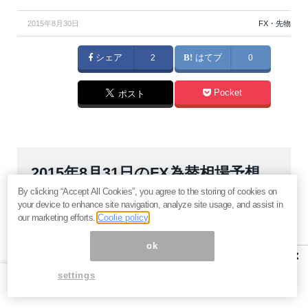
2015年8月30日
FX・先物
シェア
2
はてブ
0
Pocket
ポスト
2015年8月31日のFX為替相場予想
By clicking “Accept All Cookies”, you agree to the storing of cookies on
your device to enhance site navigation, analyze site usage, and assist in
our marketing efforts.
Coolie policy
本日の戦略
ok
×
settings
【強気材料】ドル高
【弱気材料】なし