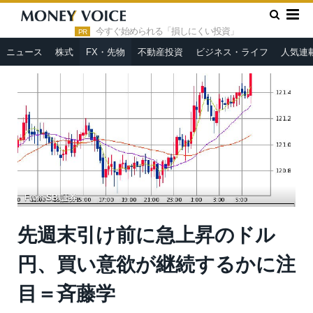
»
»
HOME
FX・先物
先週末引け前に急上昇のドル円、買い意
欲が継続するかに注目＝斉藤学
今すぐ始められる「損しにくい投資」
PR
ニュース
株式
FX・先物
不動産投資
ビジネス・ライフ
人気連
From
SBI証券
先週末引け前に急上昇のドル
円、買い意欲が継続するかに注
目＝斉藤学