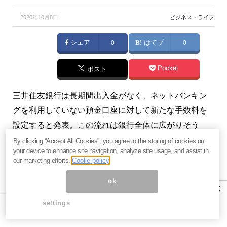
2020年10月8日
ビジネス・ライフ
シェア
0
はてブ
0
Pocket
ポスト
三井住友銀行は長期間出入金がなく、ネットバンキン
グを利用していない預金口座に対して新たな手数料を
設定すると発表。この流れは銀行全体に広がりそう
だ。（『
牛さん熊さんの本日の債券
』久保田博幸）
By clicking “Accept All Cookies”, you agree to the storing of cookies on
your device to enhance site navigation, analyze site usage, and assist in
our marketing efforts.
Coolie policy
※『
牛さん熊さんの本日の債券
』は、毎営業日の朝と夕
方に発行いたします。また、昼にコラムの配信も行い
ok
×
ます。興味を持たれた方はぜひこの機会に
今月すべて
settings
無料のお試し購読
をどうぞ。