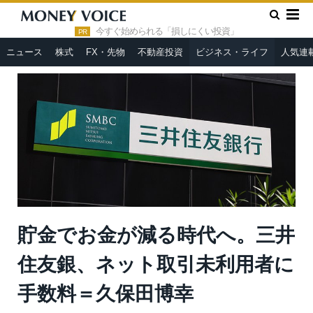
»
»
HOME
ビジネス・ライフ
貯金でお金が減る時代へ。三井住
友銀、ネット取引未利用者に手数料＝久保田博幸
今すぐ始められる「損しにくい投資」
PR
ニュース
株式
FX・先物
不動産投資
ビジネス・ライフ
人気連
貯金でお金が減る時代へ。三井
住友銀、ネット取引未利用者に
手数料＝久保田博幸