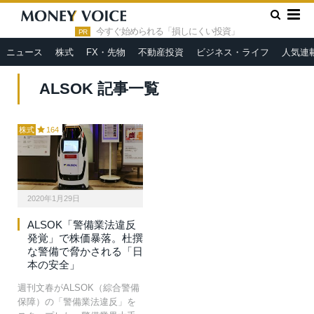
»
HOME
ALSOK
今すぐ始められる「損しにくい投資」
PR
ニュース
株式
FX・先物
不動産投資
ビジネス・ライフ
人気連
ALSOK 記事一覧
株式
164
2020年1月29日
ALSOK「警備業法違反
発覚」で株価暴落。杜撰
な警備で脅かされる「日
本の安全」
週刊文春がALSOK（綜合警備
保障）の「警備業法違反」を