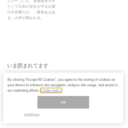
スクープした。警備業界大手
として日本の安全を守る企業
の不祥事だが、「業界あるあ
る」の声が聞かれる。
いま読まれてます
なぜ個人投資家は「みんなが買っているから」と手を出
By clicking “Accept All Cookies”, you agree to the storing of cookies on
して大損するのか？
your device to enhance site navigation, analyze site usage, and assist in
キオクシア・イオン・NTT…なぜ人気銘柄は思うように
our marketing efforts.
Coolie policy
上がらないのか。投資家が見落とす企業の「性質」＝栫
井駿介
ok
2027年、日本は金融危機に向かう？長期金利上昇の裏
で起きている「負債の危機」を吉田繁治が解説
settings