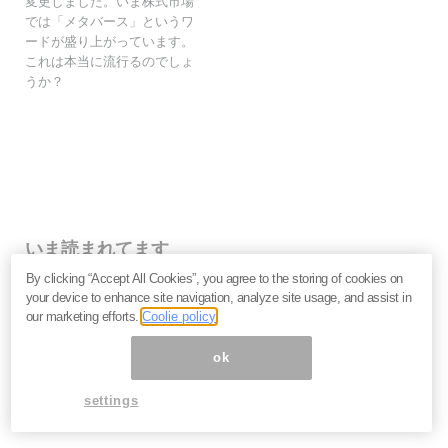
変更しました。いま株式市場
では「メタバース」というワ
ードが盛り上がっています。
これは本当に流行るのでしょ
うか？
いま読まれてます
By clicking “Accept All Cookies”, you agree to the storing of cookies on
株価乱高下「アドバンテスト」は買いか？AI特需の行方
your device to enhance site navigation, analyze site usage, and assist in
と投資リスクを解説＝江口裕臣
our marketing efforts.
Coolie policy
株価下落「三菱重工」今が買い？長期投資家が見るべ
き“防衛だけじゃない”強さと投資リスク＝栫井駿介
ok
優待新設「大黒屋HD」は買いか？仕手株説をどう見る
べきか、大化けの4条件を解説＝金融ライター K.Y
settings