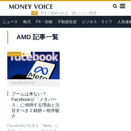
»
HOME
AMD
今すぐ始められる「損しにくい投資」
PR
ニュース
株式
FX・先物
不動産投資
ビジネス・ライフ
人気連
AMD 記事一覧
ニュース
22
2021年11月21日
ブームは来ない？
Facebookが「メタバー
ス」に傾倒する理由と注
目すべき２銘柄＝栫井駿
介
Facebookが社名を「Meta」に