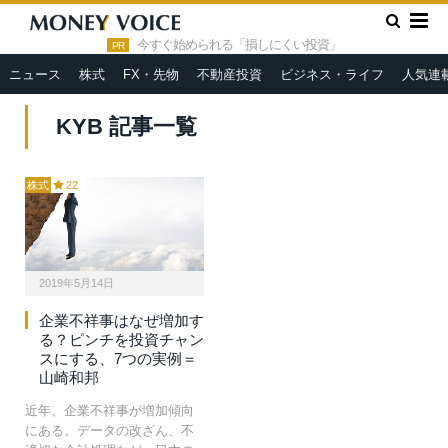
»
HOME
KYB
今すぐ始められる「損しにくい投資」
PR
ニュース
株式
FX・先物
不動産投資
ビジネス・ライフ
人気連
KYB 記事一覧
株式
22
2019年5月14日
企業不祥事はなぜ増加す
る？ピンチを投資チャン
スにする、7つの実例＝
山崎和邦
近年、企業不祥事が増加傾向
にある。データの改ざん、不