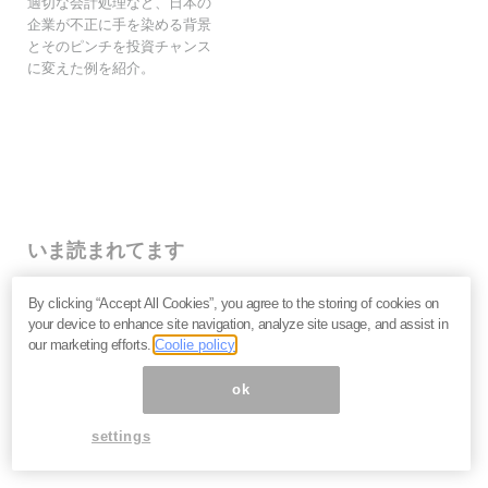
適切な会計処理など、日本の
企業が不正に手を染める背景
とそのピンチを投資チャンス
に変えた例を紹介。
いま読まれてます
なぜ個人投資家は「みんなが買っているから」と手を出
By clicking “Accept All Cookies”, you agree to the storing of cookies on
して大損するのか？
your device to enhance site navigation, analyze site usage, and assist in
キオクシア・イオン・NTT…なぜ人気銘柄は思うように
our marketing efforts.
Coolie policy
上がらないのか。投資家が見落とす企業の「性質」＝栫
井駿介
ok
2027年、日本は金融危機に向かう？長期金利上昇の裏
で起きている「負債の危機」を吉田繁治が解説
settings