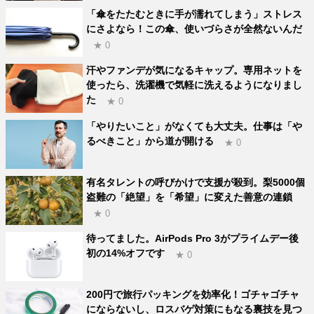
「傘をたたむときに手が濡れてしまう」ストレス
にさよなら！この傘、使いづらさが全然ないんだ
★ 0
汗やファンデが気になるキャップ。専用ネットを
使ったら、洗濯機で気軽に洗えるようになりまし
た
★ 0
「やりたいこと」がなくても大丈夫。仕事は「や
るべきこと」から道が開ける
★ 0
有名タレントの呼びかけで支援が殺到。梨5000個
盗難の「絶望」を「希望」に変えた善意の連鎖
★ 0
待ってました。AirPods Pro 3がプライムデー後
初の14%オフです
★ 0
200円で旅行パッキングを効率化！ゴチャゴチャ
にならないし、ロスバゲ対策にもなる裏技を見つ