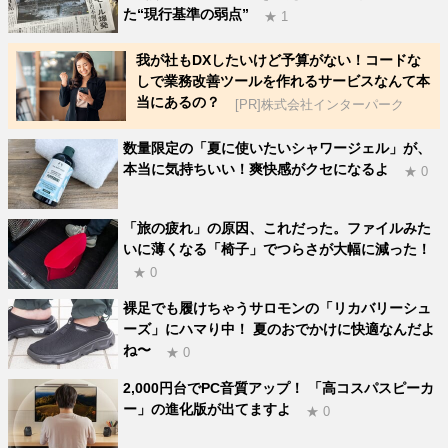
た“現行基準の弱点”
★ 1
我が社もDXしたいけど予算がない！コードな
しで業務改善ツールを作れるサービスなんて本
当にあるの？
[PR]株式会社インターパーク
数量限定の「夏に使いたいシャワージェル」が、
本当に気持ちいい！爽快感がクセになるよ
★ 0
「旅の疲れ」の原因、これだった。ファイルみた
いに薄くなる「椅子」でつらさが大幅に減った！
★ 0
裸足でも履けちゃうサロモンの「リカバリーシュ
ーズ」にハマり中！ 夏のおでかけに快適なんだよ
ね〜
★ 0
2,000円台でPC音質アップ！ 「高コスパスピーカ
ー」の進化版が出てますよ
★ 0