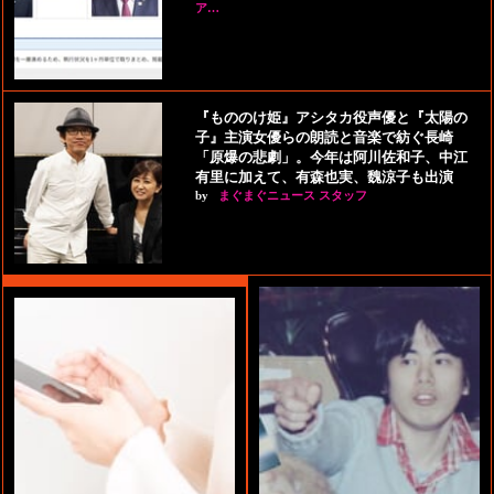
ア…
『もののけ姫』アシタカ役声優と『太陽の
子』主演女優らの朗読と音楽で紡ぐ長崎
「原爆の悲劇」。今年は阿川佐和子、中江
有里に加えて、有森也実、魏涼子も出演
by
まぐまぐニュース スタッフ