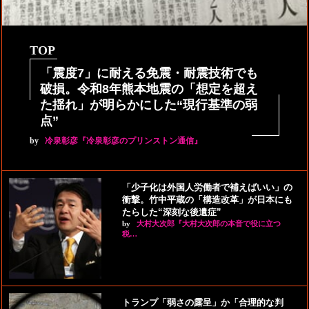
TOP
「震度7」に耐える免震・耐震技術でも
破損。令和8年熊本地震の「想定を超え
た揺れ」が明らかにした“現行基準の弱
点”
by
冷泉彰彦『冷泉彰彦のプリンストン通信』
「少子化は外国人労働者で補えばいい」の
衝撃。竹中平蔵の「構造改革」が日本にも
たらした“深刻な後遺症”
by
大村大次郎『大村大次郎の本音で役に立つ
税…
トランプ「弱さの露呈」か「合理的な判