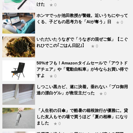
けた
★ 0
ホンマでっか池田教授が警鐘。近いうちにやって
くる、子どもの思考力を「AIが奪う」日
★ 0
いただいたうなぎで「うなぎの混ぜご飯」【こぐ
れひでこの｢ごはん日記｣】
★ 0
50%オフも！Amazonタイムセールで「アウトド
アチェア」や「電動自転車」が今ならお買い得で
すよ
★ 0
しつこい黒カビ、遂に決着。垂れない「プロ御用
達の漂白ゲル」が救世主だった
★ 0
「人生初の日傘」で酷暑の箱根旅行が優雅に。貸
した友人もその場で買うほど「夏の相棒」になり
ました
★ 0