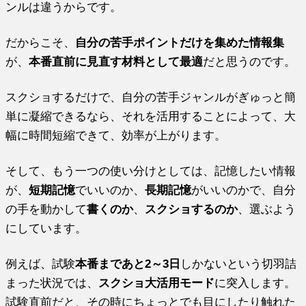
ンルは違うからです。
だからこそ、
自分の苦手ポイントだけを集めた情報集
が、
本番直前に見直す材料として最適
だと思うのです。
スクショするだけで、自分の苦手ジャンルがぎゅっと簡
単に凝縮できるなら、それを活用することによって、大
幅に時間短縮できて、効率が上がります。
そして、もう一つの使い分けとしては、記憶したい情報
が、
短期記憶
でいいのか、
長期記憶
がいいのかで、自分
の手を動かして
書くのか
、
スクショするのか
、選ぶよう
にしています。
例えば、試験
本番まであと2～3日
しかないという切羽詰
まった状況では、
スクショ大活用モード
に突入します。
試験直前だと、その時にちょっとでも目にしたり触れた