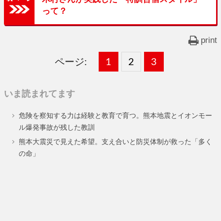
って？
print
ページ:
固
1
固
2
,
固
3
,
定
定
定
いま読まれてます
ペ
ペ
ペ
危険を察知する力は経験と教育で育つ。熊本地震とイオンモー
ー
ー
ー
ル爆発事故が残した教訓
ジ
ジ
ジ
熊本大震災で見えた希望。支え合いと防災体制が救った「多く
の命」