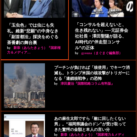
「コンサルを超えないと、
「玉虫色」では虫にも失
生き残れない」──元証券会
礼。維新“悲願”の中身なき
社社長・澤田聖陽が語る、
「副首都法」採決をめぐる
AI時代の"伴走型コンサ
茶番劇の舞台裏
ル"の正体
by
新恭（あらたきょう）『国家権
力＆メディア…
by
gyouza（まぐまぐ編集部）
プーチンが負ければ「核使用」でキーウ消
滅も。トランプ米国の核攻撃がトリガーに
なる「連鎖核戦争」の恐怖
by
津田慶治『国際戦略コラム有料版』
あの麻生太郎ですら「敵に回したくない
男」。“福岡県議会のドン”が受け取って
きた驚愕の金額と本人の言い分
by
新恭（あらたきょう）『国家権力＆メディ