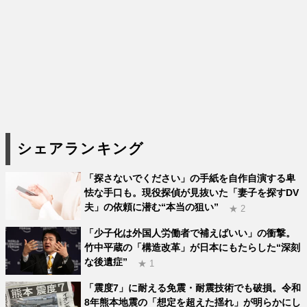
シェアランキング
「探さないでください」の手紙を自作自演する卑
怯な手口も。現役探偵が見抜いた「妻子を探すDV
夫」の依頼に潜む“本当の狙い”
★ 2
「少子化は外国人労働者で補えばいい」の衝撃。
竹中平蔵の「構造改革」が日本にもたらした“深刻
な後遺症”
★ 1
「震度7」に耐える免震・耐震技術でも破損。令和
8年熊本地震の「想定を超えた揺れ」が明らかにし