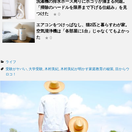
洗濯機の排水ホース周りにホコリが溜まる問題。
「掃除のハードルを限界まで下げる仕組み」を見
つけた
★ 0
エアコンをつけっぱなし、猫2匹と暮らすわが家。
空気清浄機は「各部屋に1台」じゃなくてもよかっ
た
★ 0
カ
ライフ
テ
タ
受験がヤバい
,
大学受験
,
木村美紀
,
木村美紀が明かす家庭教育の秘策
,
目からウ
ゴ
グ
ロコ！
リ
ー