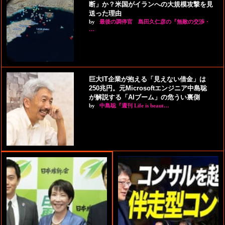
断」か？米国がイランへの大規模攻撃を見
送った理由
by
最後の調停官 島田久仁彦の『無敵の交渉・
…
巨大IT企業が抱える「見えない借金」は
250兆円。元Microsoftエンジニア中島聡
が解説する「AIブーム」の危うい裏側
by
中島聡『週刊 Life is beaut…