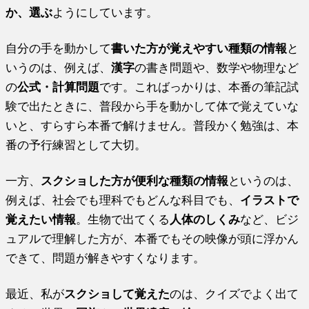
か、選ぶ
ようにしています。
自分の手を動かして
書いた方が覚えやすい種類の情報
と
いうのは、例えば、
漢字
の書き問題や、数学や物理など
の
公式・計算問題
です。こればっかりは、本番の筆記試
験で出たときに、普段から手を動かして体で覚えていな
いと、すらすら本番で解けません。普段かく勉強は、本
番の予行練習として大切。
一方、
スクショした方が便利な種類の情報
というのは、
例えば、社会でも理科でもどんな科目でも、
イラストで
覚えたい情報
。生物で出てくる
人体のしくみ
など、ビジ
ュアルで理解した方が、本番でもその映像が頭に浮かん
できて、問題が解きやすくなります。
最近、私が
スクショして覚えた
のは、クイズでよく出て