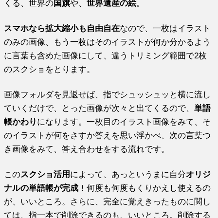
くる、世界の
国旗
や、
世界遺産の絵
。
スマホなら拡大縮小も自由自在
なので、一枚はイラスト
のみの画像、もう一枚はそのイラストが何か分かるよう
に言葉も含めた画像にして、違うトリミング範囲で2枚
のスクショをとります。
画像フォルダを見返せば、指でシュッシュッと横に流し
ていくだけで、とった画像が次々と出てくるので、
単語
帳かわり
になります。一枚目のイラスト画像をみて、そ
のイラストが何をさすか答えを思い浮かべ、次の言葉つ
き画像をみて、答え合わせをする流れです。
この
スクショ活用
によって、あっというまに自分
オリジ
ナルの単語帳が完成
！何度も何度もくりかえし使えるの
が、いいところ。さらに、完全に覚えきったものに関し
ては、指一本で削除できるのも、いいところ。削除する