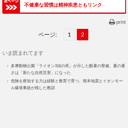
不健康な習慣は精神疾患ともリンク
print
ページ:
固
1
固
2
,
定
定
いま読まれてます
ペ
ペ
多摩動物公園「ライオン3頭の死」が示した酷暑の脅威。夏の暑
ー
ー
さは「新たな自然災害」になった
ジ
ジ
危険を察知する力は経験と教育で育つ。熊本地震とイオンモー
ル爆発事故が残した教訓