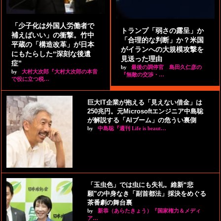
「少子化は外国人労働者で
トランプ「弱さの露呈」か
補えばいい」の衝撃。竹中
「合理的な判断」か？米国
平蔵の「構造改革」が日本
がイランへの大規模攻撃を
にもたらした“深刻な後遺
見送った理由
症”
by
最後の調停官 島田久仁彦の
by
大村大次郎『大村大次郎の本音
『無敵の交渉・…
で役に立つ税…
巨大IT企業が抱える「見えない借金」は
250兆円。元Microsoftエンジニア中島聡
が解説する「AIブーム」の危うい裏側
by
中島聡『週刊 Life is beaut…
「玉虫色」では虫にも失礼。維新“悲
願”の中身なき「副首都法」採決をめぐる
茶番劇の舞台裏
by
新恭（あらたきょう）『国家権力＆メディ
ア…