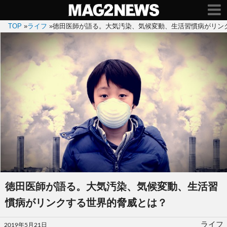
TOP
»
ライフ
»
徳田医師が語る。大気汚染、気候変動、生活習慣病がリン
徳田医師が語る。大気汚染、気候変動、生活習
慣病がリンクする世界的脅威とは？
投
ライフ
2019年5月21日