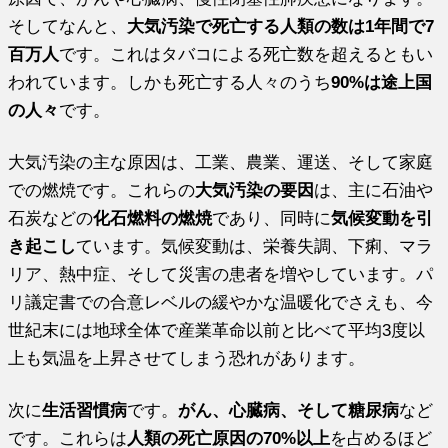
そしてなんと、
大気汚染で死亡する人類の数は1年間で7
百万人
です。これはタバコによる死亡数を超えるともい
われています。しかも死亡する人々のうち
90%は途上国
の人々
です。
大気汚染の主な原因は、工業、農業、運送、そして家庭
での燃焼です。これらの
大気汚染の要因
は、主に石油や
石炭などの
化石燃料の燃焼
であり、同時に
気候変動を引
き起こし
ています。気候変動は、栄養失調、下痢、マラ
リア、熱中症、そして災害の患者を増やしています。パ
リ議定書での合意レベルの緩やかな温暖化でさえも、今
世紀末には地球全体で産業革命以前と比べて平均3度以
上も気温を上昇させてしまう恐れがあります。
次に
生活習慣病
です。
がん、心臓病、そして糖尿病
など
です。これらは
人類の死亡原因の70%以上
を占めるほど