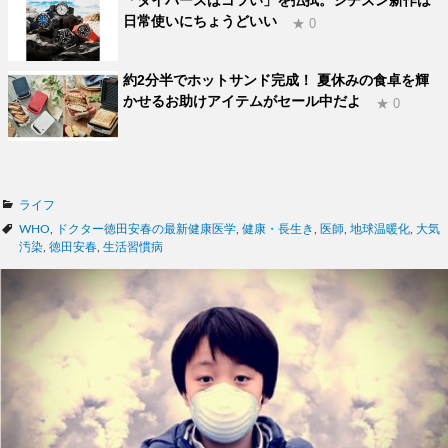
日常使いにちょうどいい
★ 0
約2分半でホットサンド完成！ 夏休みの食卓を輝
かせるお助けアイテムがセール中だよ
★ 0
カ
ライフ
テ
タ
WHO
,
ドクター徳田安春の最新健康医学
,
健康・長生き
,
医師
,
地球温暖化
,
大気
ゴ
グ
汚染
,
徳田安春
,
生活習慣病
リ
ー