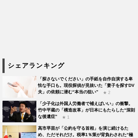
シェアランキング
「探さないでください」の手紙を自作自演する卑
怯な手口も。現役探偵が見抜いた「妻子を探すDV
夫」の依頼に潜む“本当の狙い”
★ 2
「少子化は外国人労働者で補えばいい」の衝撃。
竹中平蔵の「構造改革」が日本にもたらした“深刻
な後遺症”
★ 1
高市早苗が「公約を守る首相」を演じ続けるた
め、ただそれだけ。税率1％策が背負わされた“極