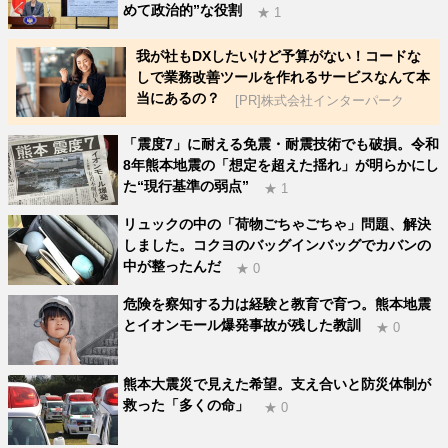
めて政治的”な役割
★ 1
我が社もDXしたいけど予算がない！コードな
しで業務改善ツールを作れるサービスなんて本
当にあるの？
[PR]株式会社インターパーク
「震度7」に耐える免震・耐震技術でも破損。令和
8年熊本地震の「想定を超えた揺れ」が明らかにし
た“現行基準の弱点”
★ 1
リュックの中の「荷物ごちゃごちゃ」問題、解決
しました。コクヨのバッグインバッグでカバンの
中が整ったんだ
★ 0
危険を察知する力は経験と教育で育つ。熊本地震
とイオンモール爆発事故が残した教訓
★ 0
熊本大震災で見えた希望。支え合いと防災体制が
救った「多くの命」
★ 0