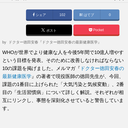
稿
日:
シェア
102
はてブ
0
Pocket
ポスト
by
ドクター徳田安春『ドクター徳田安春の最新健康医学』
WHOが世界でより健康な人を今後5年間で10億人増やす
という目標を発表。そのために改善しなければならない
10の課題を掲げました。メルマガ『
ドクター徳田安春の
最新健康医学
』の著者で現役医師の徳田先生が、今回、
課題の1番目に上げられた「大気汚染と気候変動」、2番
目の「生活習慣病」について詳しく解説。それぞれが相
互にリンクし、事態を深刻化させていると警告していま
す。