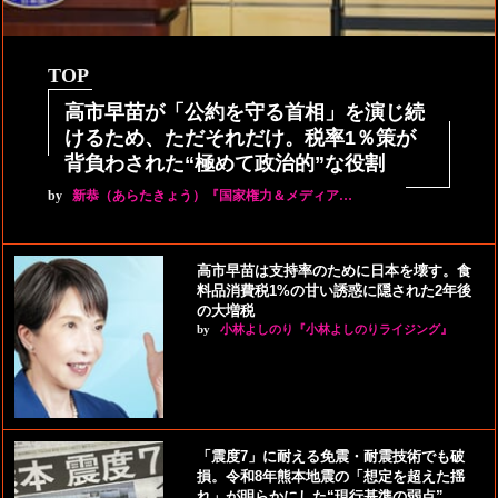
TOP
高市早苗が「公約を守る首相」を演じ続
けるため、ただそれだけ。税率1％策が
背負わされた“極めて政治的”な役割
by
新恭（あらたきょう）『国家権力＆メディア…
高市早苗は支持率のために日本を壊す。食
料品消費税1%の甘い誘惑に隠された2年後
の大増税
by
小林よしのり『小林よしのりライジング』
「震度7」に耐える免震・耐震技術でも破
損。令和8年熊本地震の「想定を超えた揺
れ」が明らかにした“現行基準の弱点”