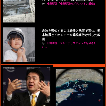
by
冷泉彰彦『冷泉彰彦のプリンストン通信』
危険を察知する力は経験と教育で育つ。熊
本地震とイオンモール爆発事故が残した教
訓
by
引地達也『ジャーナリスティックなやさし
い…