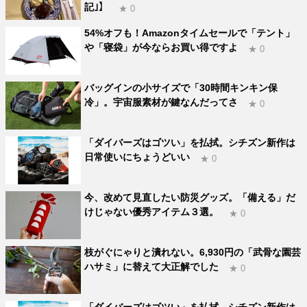
記｣】
★ 0
54%オフも！Amazonタイムセールで「テント」
や「寝袋」が今ならお買い得ですよ
★ 0
バッグインの小サイズで「30時間キンキン保
冷」。宇宙服素材が鍵なんだってさ
★ 0
「ダイバーズはゴツい」を払拭。シチズン新作は
日常使いにちょうどいい
★ 0
今、改めて見直したい防災グッズ。「備える」だ
けじゃない優秀アイテム３選。
★ 0
枝がぐにゃりと潰れない。6,930円の「武骨な園芸
ハサミ」に替えて大正解でした
★ 0
「ダイバーズはゴツい」を払拭。シチズン新作は