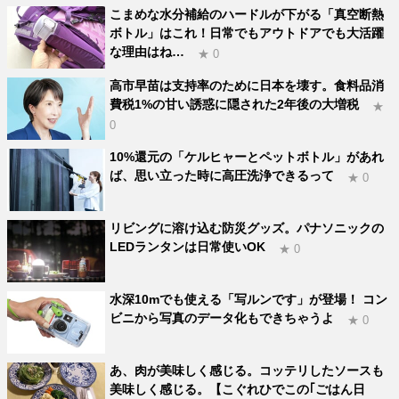
こまめな水分補給のハードルが下がる「真空断熱
ボトル」はこれ！日常でもアウトドアでも大活躍
な理由はね…
★ 0
高市早苗は支持率のために日本を壊す。食料品消
費税1%の甘い誘惑に隠された2年後の大増税
★
0
10%還元の「ケルヒャーとペットボトル」があれ
ば、思い立った時に高圧洗浄できるって
★ 0
リビングに溶け込む防災グッズ。パナソニックの
LEDランタンは日常使いOK
★ 0
水深10mでも使える「写ルンです」が登場！ コン
ビニから写真のデータ化もできちゃうよ
★ 0
あ、肉が美味しく感じる。コッテリしたソースも
美味しく感じる。【こぐれひでこの｢ごはん日