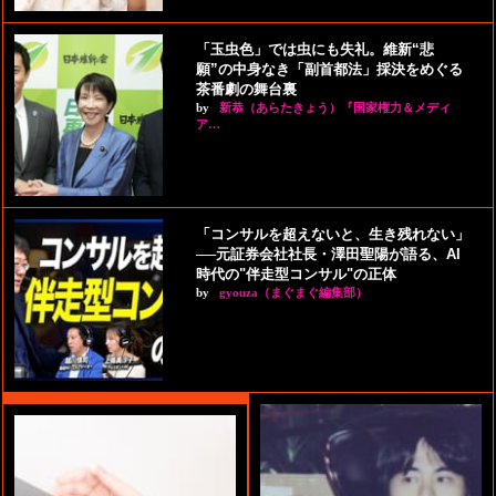
「玉虫色」では虫にも失礼。維新“悲
願”の中身なき「副首都法」採決をめぐる
茶番劇の舞台裏
by
新恭（あらたきょう）『国家権力＆メディ
ア…
「コンサルを超えないと、生き残れない」
──元証券会社社長・澤田聖陽が語る、AI
時代の"伴走型コンサル"の正体
by
gyouza（まぐまぐ編集部）