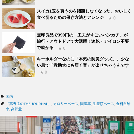
スイカ1玉を買うのを躊躇しなくなった。おいしく
食べ切るための保存方法とアレンジ
★ 0
無印良品で390円の「工夫がすごいハンカチ」が
旅行・アウトドアで大活躍！速乾・アイロン不要
で助かる
★ 0
キーホルダーなのに「本気の防災グッズ」。少な
い息で「救助犬にも届く音」が出せちゃうんです
★ 0
カ
国内
テ
タ
『高野孟のTHE JOURNAL』
,
カロリーベース
,
国産率
,
生産額ベース
,
食料自給
ゴ
グ
率
,
高野孟
リ
ー