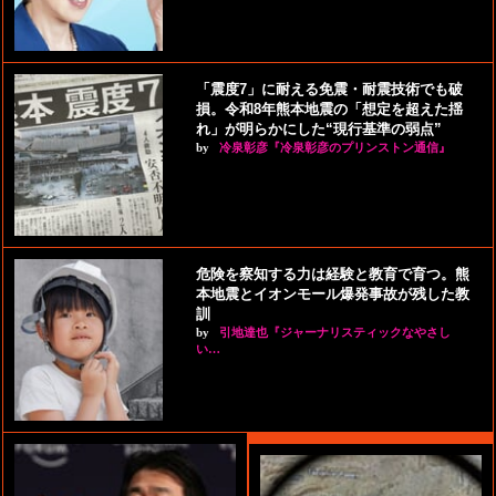
「震度7」に耐える免震・耐震技術でも破
損。令和8年熊本地震の「想定を超えた揺
れ」が明らかにした“現行基準の弱点”
by
冷泉彰彦『冷泉彰彦のプリンストン通信』
危険を察知する力は経験と教育で育つ。熊
本地震とイオンモール爆発事故が残した教
訓
by
引地達也『ジャーナリスティックなやさし
い…