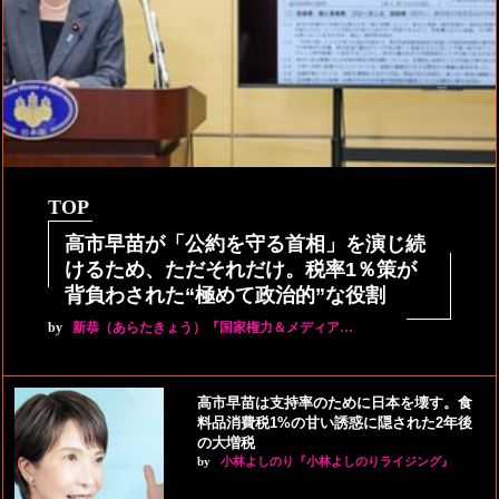
TOP
高市早苗が「公約を守る首相」を演じ続
けるため、ただそれだけ。税率1％策が
背負わされた“極めて政治的”な役割
by
新恭（あらたきょう）『国家権力＆メディア…
高市早苗は支持率のために日本を壊す。食
料品消費税1%の甘い誘惑に隠された2年後
の大増税
by
小林よしのり『小林よしのりライジング』