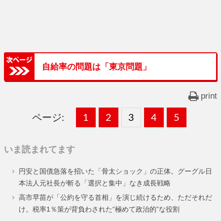
自給率の問題は「東京問題」
print
ページ:
固
1
固
2
,
固
3
,
固
4
,
固
5
,
定
定
定
定
定
いま読まれてます
ペ
ペ
ペ
ペ
ペ
円安と国債急落を招いた「骨太ショック」の正体。グーグル日
ー
ー
ー
ー
ー
本法人元社長が斬る「選択と集中」なき成長戦略
ジ
ジ
ジ
ジ
ジ
高市早苗が「公約を守る首相」を演じ続けるため、ただそれだ
け。税率1％策が背負わされた“極めて政治的”な役割