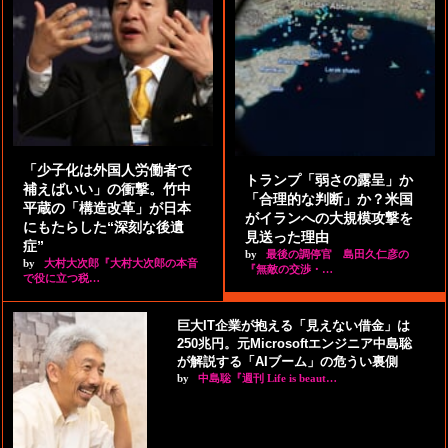
「少子化は外国人労働者で
トランプ「弱さの露呈」か
補えばいい」の衝撃。竹中
「合理的な判断」か？米国
平蔵の「構造改革」が日本
がイランへの大規模攻撃を
にもたらした“深刻な後遺
見送った理由
症”
by
最後の調停官 島田久仁彦の
by
大村大次郎『大村大次郎の本音
『無敵の交渉・…
で役に立つ税…
巨大IT企業が抱える「見えない借金」は
250兆円。元Microsoftエンジニア中島聡
が解説する「AIブーム」の危うい裏側
by
中島聡『週刊 Life is beaut…