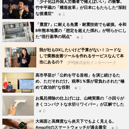
「少子化は外国人労働者で補えばいい」の衝撃。
竹中平蔵の「構造改革」が日本にもたらした“深刻
な後遺症”
★ 1
「震度7」に耐える免震・耐震技術でも破損。令和
8年熊本地震の「想定を超えた揺れ」が明らかにし
た“現行基準の弱点”
★ 1
我が社もDXしたいけど予算がない！コードな
しで業務改善ツールを作れるサービスなんて本
当にあるの？
[PR]株式会社インターパーク
高市早苗が「公約を守る首相」を演じ続けるた
め、ただそれだけ。税率1％策が背負わされた“極
めて政治的”な役割
★ 1
お風呂掃除の仕上げには、山崎実業の「小回りが
きくコンパクトな水切りワイパー」が正解でした
★ 0
大画面と高輝度なら炎天下でもよく見える。
Amazfitのスマートウォッチが過去最安
★ 0