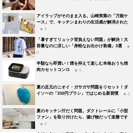
アイラップがそのまま入る。山崎実業の「万能ケ
ース」で、キッチンまわりの生活感が解消された
★ 0
「暑すぎてリュック背負えない問題」が解決！大
容量なのに涼しい「身軽なお出かけ装備」3選
★
0
半額なら即買い！煙を抑えて楽しむ本格おうち焼
肉カセットコンロ
★ 0
夏の足元のニオイ・ガサガサ問題をリセット！ダ
イソーの「330円ブラシ」ではじめる新習慣
★ 0
夏のキッチン汗だく問題。ダクトレールに「小型
ファン」を取り付けたら、揚げ物だって楽勝です
★ 0