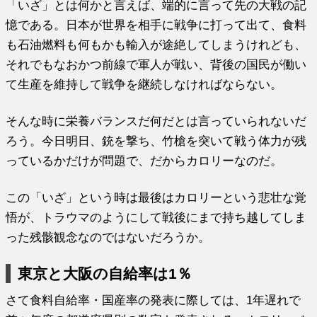
「いざ」とは何かと言えば、端的に言って先の大戦の記
憶である。日本が世界を相手に戦争に打って出て、食料
も石油燃料も何もかも輸入が途絶してしまうけれども、
それでもなおかつ前線で軍人が戦い、背後の国民が働い
て生産を維持して戦争を継続しなければならない。
そんな時に栄養バランスだ何だとは言っていられないだ
ろう。今日明日、銃を撃ち、竹槍を突いて戦う体力が残
っているかだけが問題で、だからカロリーなのだ。
この「いざ」という時は最後はカロリーという悲壮な覚
悟が、トラウマのようにして戦後にまで持ち越してしま
った残骸観念なのではないだろうか。
東京と大阪の自給率は1％
さて食料自給率・国産率の発表に際しては、1年遅れで