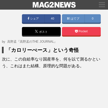
シェア
40
はてブ
0
Pocket
ポスト
by
高野孟『高野孟のTHE JOURNAL』
「カロリーべース」という奇怪
次に、この自給率なり国産率を、何を以て測るかとい
う、これはまた結構、原理的な問題がある。