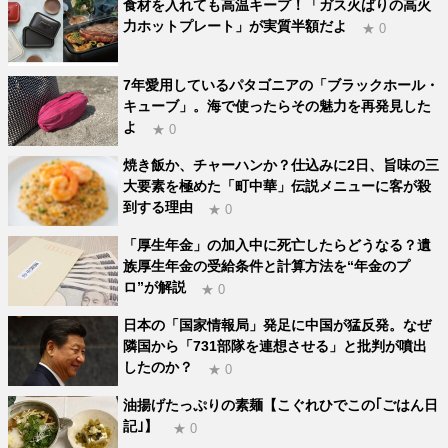
食材を入れても高温キープ！「ガス火ばりの高火
力ホットプレート」が実質半額だよ
★ 0
7年愛用しているパタゴニアの「ブラックホール・
キューブ」。海で使ったらその魅力を再発見した
よ
★ 0
焼き飯か、チャーハンか？仕込みに2日、旨味の三
大要素を極めた「町中華」伝説メニューに客が殺
到する理由
★ 0
「厚生年金」の加入中に死亡したらどうなる？遺
族厚生年金の受給条件と計算方法を“年金のプ
ロ”が解説
★ 0
日本の「国家情報局」発足に中国が猛反発。なぜ
隣国から「731部隊を連想させる」と批判が噴出
したのか？
★ 0
油揚げたっぷりの素麺【こぐれひでこの｢ごはん日
記｣】
★ 0