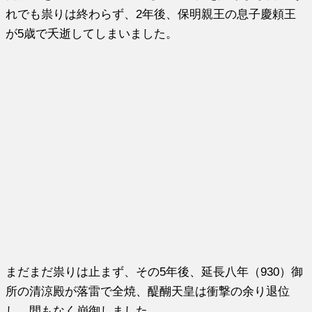
れでも祟りは終わらず、2年後、保明親王の息子慶頼王
が5歳で夭逝してしまいました。
まだまだ祟りは止まず、その5年後、延長八年（930）御
所の清涼殿が落雷で全焼、醍醐天皇は衝撃の余り退位
し、間もなく崩御しました。