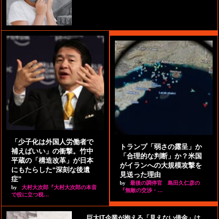
「少子化は外国人労働者で
トランプ「弱さの露呈」か
補えばいい」の衝撃。竹中
「合理的な判断」か？米国
平蔵の「構造改革」が日本
がイランへの大規模攻撃を
にもたらした“深刻な後遺
見送った理由
症”
by
最後の調停官 島田久仁彦の
by
大村大次郎『大村大次郎の本音
『無敵の交渉・…
で役に立つ税…
巨大IT企業が抱える「見えない借金」は