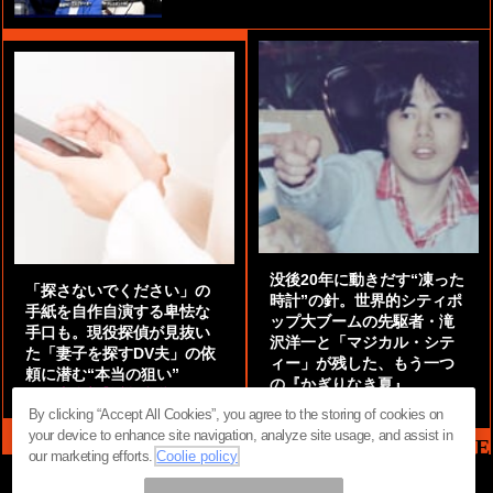
没後20年に動きだす“凍った
「探さないでください」の
時計”の針。世界的シティポ
手紙を自作自演する卑怯な
ップ大ブームの先駆者・滝
手口も。現役探偵が見抜い
沢洋一と「マジカル・シテ
た「妻子を探すDV夫」の依
ィー」が残した、もう一つ
頼に潜む“本当の狙い”
の『かぎりなき夏』
by
阿部泰尚『伝説の探偵』
by
都鳥 流星
By clicking “Accept All Cookies”, you agree to the storing of cookies on
your device to enhance site navigation, analyze site usage, and assist in
MAG2 NEWS HEADLINE
our marketing efforts.
Coolie policy