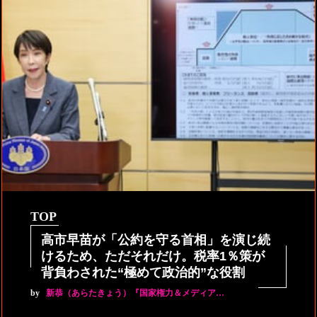
TOP
高市早苗が「公約を守る首相」を演じ続
けるため、ただそれだけ。税率1％策が
背負わされた“極めて政治的”な役割
by
新恭（あらたきょう）『国家権力＆メディア…