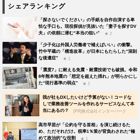
シェアランキング
「探さないでください」の手紙を自作自演する卑
怯な手口も。現役探偵が見抜いた「妻子を探すDV
夫」の依頼に潜む“本当の狙い”
★ 2
「少子化は外国人労働者で補えばいい」の衝撃。
竹中平蔵の「構造改革」が日本にもたらした“深刻
な後遺症”
★ 1
「震度7」に耐える免震・耐震技術でも破損。令和
8年熊本地震の「想定を超えた揺れ」が明らかにし
た“現行基準の弱点”
★ 1
我が社もDXしたいけど予算がない！コードな
しで業務改善ツールを作れるサービスなんて本
当にあるの？
[PR]株式会社インターパーク
高市早苗が「公約を守る首相」を演じ続けるた
め、ただそれだけ。税率1％策が背負わされた“極
めて政治的”な役割
★ 1