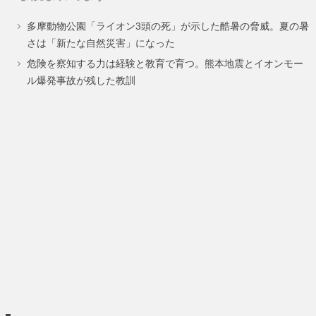
ペ
ペ
ペ
多摩動物公園「ライオン3頭の死」が示した酷暑の脅威。夏の暑
ー
ー
ー
さは「新たな自然災害」になった
ジ
ジ
ジ
危険を察知する力は経験と教育で育つ。熊本地震とイオンモー
ル爆発事故が残した教訓