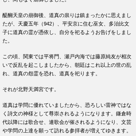
醍醐天皇の崩御後、道真の祟りは鎮まったかに思えまし
たが、天慶五年（942）、平安京に住む巫女、多治比文
子に道真の霊が憑依し、自分を祀るようお告げをしまし
た。
この頃、関東では平将門、瀬戸内海では藤原純友が相次
いで反乱を起こしましたから、朝廷はこれ以上の世の乱
れ、道真の怨霊を恐れ、道真を祀ります。
それが北野天満宮です。
道真は学問に優れていましたから、恐ろしい雷神ではな
く詩文の神様として尊崇されるようになります。鎌倉時
代以降には歌合せ、連歌会が催されるようになり、文芸
や学問の上達を願って訪れる参拝者が増えてゆきます。