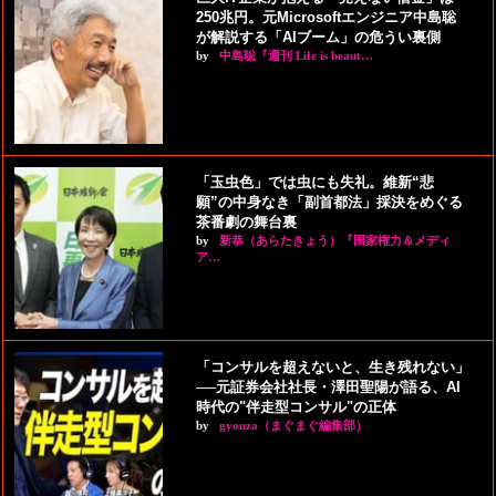
250兆円。元Microsoftエンジニア中島聡
が解説する「AIブーム」の危うい裏側
by
中島聡『週刊 Life is beaut…
「玉虫色」では虫にも失礼。維新“悲
願”の中身なき「副首都法」採決をめぐる
茶番劇の舞台裏
by
新恭（あらたきょう）『国家権力＆メディ
ア…
「コンサルを超えないと、生き残れない」
──元証券会社社長・澤田聖陽が語る、AI
時代の"伴走型コンサル"の正体
by
gyouza（まぐまぐ編集部）