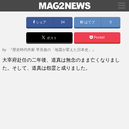
シェア
34
はてブ
0
Pocket
ポスト
by
『歴史時代作家 早見俊の「地震が変えた日本史」』
大宰府赴任の二年後、道真は無念のまま亡くなりまし
た。そして、道真は怨霊と成りました。