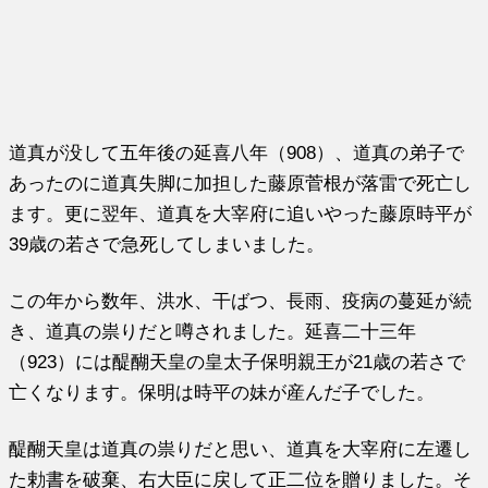
道真が没して五年後の延喜八年（908）、道真の弟子で
あったのに道真失脚に加担した藤原菅根が落雷で死亡し
ます。更に翌年、道真を大宰府に追いやった藤原時平が
39歳の若さで急死してしまいました。
この年から数年、洪水、干ばつ、長雨、疫病の蔓延が続
き、道真の祟りだと噂されました。延喜二十三年
（923）には醍醐天皇の皇太子保明親王が21歳の若さで
亡くなります。保明は時平の妹が産んだ子でした。
醍醐天皇は道真の祟りだと思い、道真を大宰府に左遷し
た勅書を破棄、右大臣に戻して正二位を贈りました。そ