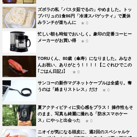
ズボラの私「パスタ茹でるの」やめました。トッ
プバリュの1食86円「冷凍スパゲッティ」で夏休
みランチが楽ちんに
★ 0
忙しい朝も時短でおいしく。象印の定番コーヒー
メーカーがお買い得
★ 0
TORUくん、80歳（傘寿）になりました。みなさ
んお祝い、ありがとう！！！！【こぐれひでこの
｢ごはん日記｣】
★ 0
サンコーの新作マグネットケーブルは全盛り。奪
うのは「絡まりストレス」だけ
★ 0
夏アクティビティに安心感をプラス！ 操作性もそ
のまま、写真も綺麗に撮れる「防水スマホケー
ス」にやっと出会った
★ 0
ニオイが気になる頭皮に、週2回のスペシャルケ