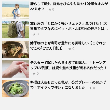
濡らして5秒。首元をひんやり冷やす冷感タオルが
22％オフ
★ 0
旅行用の「とにかく軽いリュック」見つけた！ 大
容量でタフなのにペットボトル1本分の軽さとは…
★ 0
鯵干物のまぜ寿司が意外にも美味しい【こぐれひ
でこの｢ごはん日記｣】
★ 0
テスターで試したら良すぎて即購入。「トーンア
ップUV乳液」は資生堂の技術が光る名作だった！
★ 0
料理は人任せだった私が、公式プレートのおかげ
で「アイラップ使い」になりました
★ 0