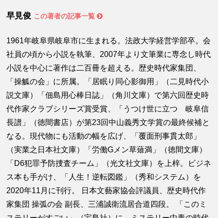
早見俊
この著者の記事一覧
1961年岐阜県岐阜市に生まれる。法政大学経営学部卒。会
社員の頃から小説を執筆、2007年より文筆業に専念し時代
小説を中心に著作は二百冊を超える。歴史時代家集団、
「操觚の会」に所属。「居眠り同心影御用」（二見時代小
説文庫）「佃島用心棒日誌」（角川文庫）で第六回歴史時
代作家クラブシリーズ賞受賞、「うつけ世に立つ 岐阜信
長譜」（徳間書店）が第23回中山義秀文学賞の最終候補と
なる。現代物にも活動の幅を広げ、「覆面刑事貫太郎」
（実業之日本社文庫）「労働Gメン草薙満」（徳間文庫）
「D6犯罪予防捜査チーム」（光文社文庫）を上梓。ビジネ
ス本も手がけ、「人生！逆転図鑑」（秀和システム）を
2020年11月に刊行。 日本文藝家協会評議員、歴史時代作
家集団 操弧の会 副長、三浦誠衛流居合道四段。 「このミ
ステリーがすごい」（宝島社）に、ミステリー中毒の時代