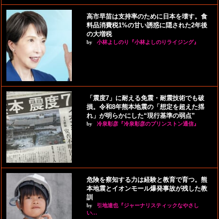
高市早苗は支持率のために日本を壊す。食
料品消費税1%の甘い誘惑に隠された2年後
の大増税
by
小林よしのり『小林よしのりライジング』
「震度7」に耐える免震・耐震技術でも破
損。令和8年熊本地震の「想定を超えた揺
れ」が明らかにした“現行基準の弱点”
by
冷泉彰彦『冷泉彰彦のプリンストン通信』
危険を察知する力は経験と教育で育つ。熊
本地震とイオンモール爆発事故が残した教
訓
by
引地達也『ジャーナリスティックなやさし
い…