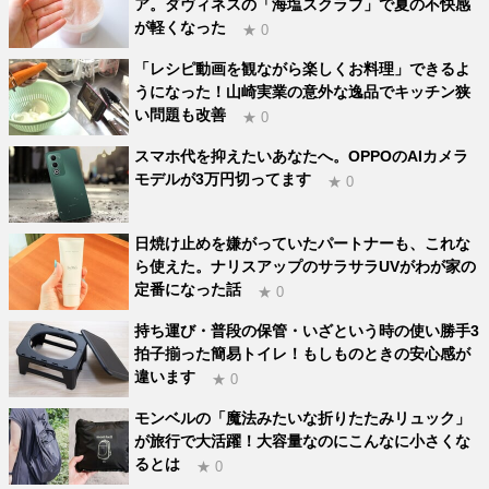
ア。ダヴィネスの「海塩スクラブ」で夏の不快感
が軽くなった
★ 0
「レシピ動画を観ながら楽しくお料理」できるよ
うになった！山崎実業の意外な逸品でキッチン狭
い問題も改善
★ 0
スマホ代を抑えたいあなたへ。OPPOのAIカメラ
モデルが3万円切ってます
★ 0
日焼け止めを嫌がっていたパートナーも、これな
ら使えた。ナリスアップのサラサラUVがわが家の
定番になった話
★ 0
持ち運び・普段の保管・いざという時の使い勝手3
拍子揃った簡易トイレ！もしものときの安心感が
違います
★ 0
モンベルの「魔法みたいな折りたたみリュック」
が旅行で大活躍！大容量なのにこんなに小さくな
るとは
★ 0