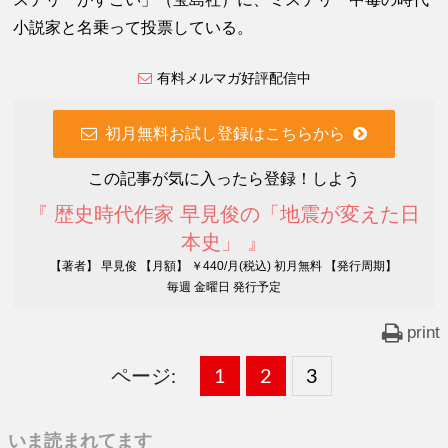
小説家と名乗って投票している。
有料メルマガ好評配信中
初月無料お試し登録はこちらから
この記事が気に入ったら登録！しよう
『 歴史時代作家 早見俊の「地震が変えた日
本史」 』
【著者】 早見俊 【月額】 ￥440/月(税込) 初月無料 【発行周期】
毎週 金曜日 発行予定
print
ページ:
固
1
固
2
,
固
3
,
定
定
定
いま読まれてます