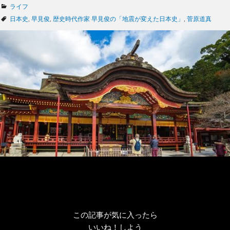
カ
ライフ
テ
タ
日本史
,
早見俊
,
歴史時代作家 早見俊の「地震が変えた日本史」
,
菅原道真
ゴ
グ
リ
ー
この記事が気に入ったら
いいね！しよう