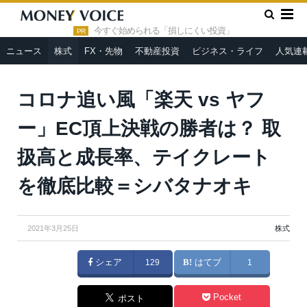
»
»
HOME
株式
コロナ追い風「楽天 vs ヤフー」EC頂上決戦の
勝者は？ 取扱高と成長率、テイクレートを徹底比較＝シバタナオキ
今すぐ始められる「損しにくい投資」
PR
ニュース
株式
FX・先物
不動産投資
ビジネス・ライフ
人気連
コロナ追い風「楽天 vs ヤフ
ー」EC頂上決戦の勝者は？ 取
扱高と成長率、テイクレート
を徹底比較＝シバタナオキ
2021年3月25日
株式
シェア
129
はてブ
1
Pocket
ポスト