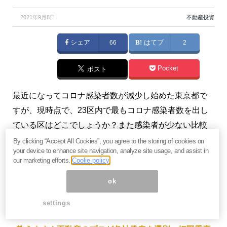
2021年9月8日
不動産投資
シェア
66
はてブ
2
Pocket
ポスト
最近になってコロナ感染者数が減少し始めた東京都で
すが、現時点で、23区内で最もコロナ感染者数を出し
ている区はどこでしょうか？また感染者が少ない比較
的安全な区はどこでしょうか？各区の人口と感染者数
By clicking “Accept All Cookies”, you agree to the storing of cookies on
your device to enhance site navigation, analyze site usage, and assist in
の割合を調べ、23区の安全度を比較してみました。
our marketing efforts.
Coolie policy
（『
1億円大家さん姫ちゃん☆不動産ノウハウ
』姫野秀
ok
喜）
settings
【関連】
本当に信頼できる「住みたい街ランキング」