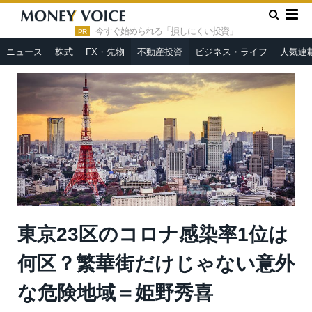
»
»
HOME
不動産投資
東京23区のコロナ感染率1位は何区？繁
華街だけじゃない意外な危険地域＝姫野秀喜
今すぐ始められる「損しにくい投資」
PR
ニュース
株式
FX・先物
不動産投資
ビジネス・ライフ
人気連
東京23区のコロナ感染率1位は
何区？繁華街だけじゃない意外
な危険地域＝姫野秀喜