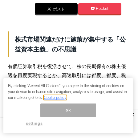
Pocket
ポスト
株式市場関連だけに施策が集中する「公
益資本主義」の不思議
有価証券取引税を復活させて、株の長期保有の株主優
遇を再度実現するとか、高速取引には都度、都度、税
金を取るという勇ましい話も公益資本主義には登場し
By clicking “Accept All Cookies”, you agree to the storing of cookies on
your device to enhance site navigation, analyze site usage, and assist in
ています。
our marketing efforts.
Coolie policy
しかしながら、現実的な国内の証券市場を見ています
ok
×
と、外人投資家勢が大挙して、まるで季節労働者のよ
settings
うに参入して、相場を持ち上げるときには株価は大き
く上昇しますが、それが終わり空売りだけが増えると