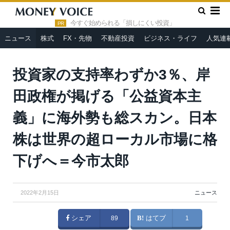
»
»
HOME
ニュース
投資家の支持率わずか3％、岸田政権が掲
げる「公益資本主義」に海外勢も総スカン。日本株は世界の超ロー
今すぐ始められる「損しにくい投資」
PR
カル市場に格下げへ＝今市太郎
ニュース
株式
FX・先物
不動産投資
ビジネス・ライフ
人気連
投資家の支持率わずか3％、岸
田政権が掲げる「公益資本主
義」に海外勢も総スカン。日本
株は世界の超ローカル市場に格
下げへ＝今市太郎
2022年2月15日
ニュース
シェア
89
はてブ
1