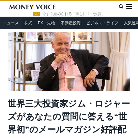
»
»
HOME
ニュース
世界三大投資家ジム・ロジャーズがあなた
の質問に答える“世界初”のメールマガジン好評配信中
今すぐ始められる「損しにくい投資」
PR
ニュース
株式
FX・先物
不動産投資
ビジネス・ライフ
人気連
世界三大投資家ジム・ロジャー
ズがあなたの質問に答える“世
界初”のメールマガジン好評配