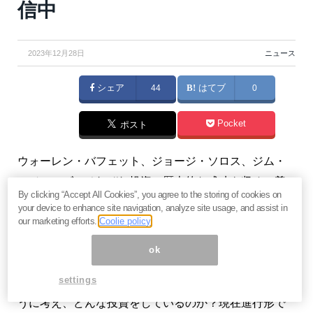
信中
2023年12月28日
ニュース
シェア
44
はてブ
0
Pocket
ポスト
ウォーレン・バフェット、ジョージ・ソロス、ジム・
ロジャーズ。それぞれ投資で歴史的な成功を収め、尊
By clicking “Accept All Cookies”, you agree to the storing of cookies on
敬の念を込め世界三大投資家と呼ばれている。その世
your device to enhance site navigation, analyze site usage, and assist in
界三大投資家の一人であるジム・ロジャーズが、2024
our marketing efforts.
Coolie policy
年1月からメルマガ『
世界三大投資家ジム・ロジャーズ
ok
の「Make Japan Great Again」
』を配信することが決
settings
定した。ジム・ロジャーズが現在、世界情勢をどのよ
うに考え、どんな投資をしているのか？現在進行形で