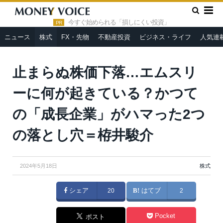
»
»
HOME
株式
止まらぬ株価下落…エムスリーに何が起きてい
る？かつての「成長企業」がハマった2つの落とし穴＝栫井駿介
今すぐ始められる「損しにくい投資」
PR
ニュース
株式
FX・先物
不動産投資
ビジネス・ライフ
人気連
止まらぬ株価下落…エムスリ
ーに何が起きている？かつて
の「成長企業」がハマった2つ
の落とし穴＝栫井駿介
2024年5月18日
株式
シェア
20
はてブ
2
Pocket
ポスト