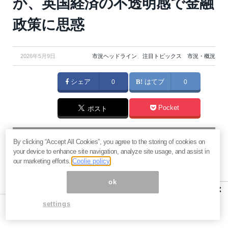
か、英国経済の不透明感で金融
政策に思惑
2026年5月9日
市況ヘッドライン
、
注目トピックス 市況・概況
シェア
0
はてブ
0
Pocket
ポスト
マネーボイス 必読の記事
By clicking “Accept All Cookies”, you agree to the storing of cookies on
急騰後に急落「パワーエックス」株は買いか？蓄電池銘柄の
your device to enhance site navigation, analyze site usage, and assist in
将来性とリスク
our marketing efforts.
Coolie policy
過去最高益「サンリオ」は買いか？決算で見えた“強い事
ok
業”と“脆い統治”の同居
×
村田製作所なぜ株価3.8倍急騰？AIデータセンター需要の期待
settings
度と投資戦略
「蓄電所」設置ブームで恩恵！株価上昇が見込める日本企業4