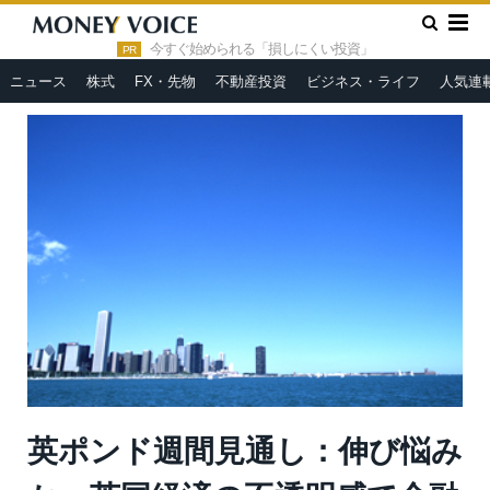
»
»
HOME
市況ヘッドライン
英ポンド週間見通し：伸び悩み
か、英国経済の不透明感で金融政策に思惑
今すぐ始められる「損しにくい投資」
PR
ニュース
株式
FX・先物
不動産投資
ビジネス・ライフ
人気連
英ポンド週間見通し：伸び悩み