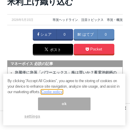
米利上げ織り込む
2026年5月15日
市況ヘッドライン
、
注目トピックス 市況・概況
シェア
0
はてブ
0
Pocket
ポスト
マネーボイス 必読の記事
急騰後に急落「パワーエックス」株は買いか？蓄電池銘柄の
将来性とリスク
By clicking “Accept All Cookies”, you agree to the storing of cookies on
your device to enhance site navigation, analyze site usage, and assist in
過去最高益「サンリオ」は買いか？決算で見えた“強い事
our marketing efforts.
Coolie policy
業”と“脆い統治”の同居
村田製作所なぜ株価3.8倍急騰？AIデータセンター需要の期待
ok
×
度と投資戦略
「蓄電所」設置ブームで恩恵！株価上昇が見込める日本企業4
settings
社
暗号通貨が国際決済の新標準になる日。2027年から始まるフ