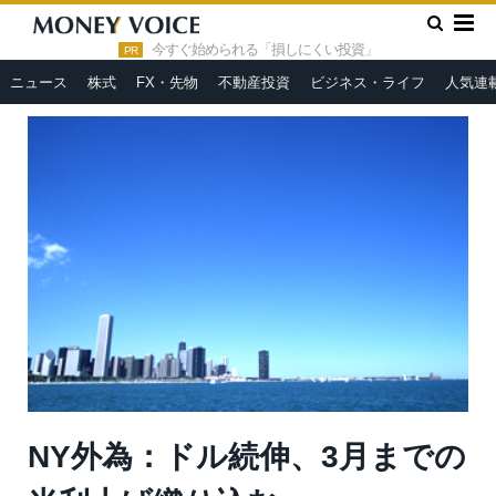
»
»
HOME
市況ヘッドライン
NY外為：ドル続伸、3月までの米
利上げ織り込む
今すぐ始められる「損しにくい投資」
PR
ニュース
株式
FX・先物
不動産投資
ビジネス・ライフ
人気連
NY外為：ドル続伸、3月までの