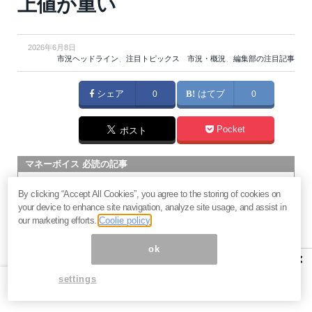
上値が重い
2026年6月8日
市況ヘッドライン
、
注目トピックス 市況・概況
、
編集部の注目記事
シェア
0
はてブ
0
Pocket
ポスト
マネーボイス 必読の記事
急騰後に急落「パワーエックス」株は買いか？蓄電池銘柄の
By clicking “Accept All Cookies”, you agree to the storing of cookies on
将来性とリスク
your device to enhance site navigation, analyze site usage, and assist in
過去最高益「サンリオ」は買いか？決算で見えた“強い事
our marketing efforts.
Coolie policy
業”と“脆い統治”の同居
ok
村田製作所なぜ株価3.8倍急騰？AIデータセンター需要の期待
×
度と投資戦略
settings
「蓄電所」設置ブームで恩恵！株価上昇が見込める日本企業4
社