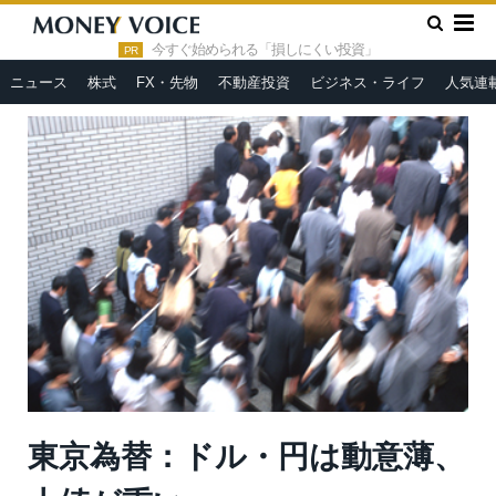
»
»
HOME
市況ヘッドライン
東京為替：ドル・円は動意薄、上
値が重い
今すぐ始められる「損しにくい投資」
PR
ニュース
株式
FX・先物
不動産投資
ビジネス・ライフ
人気連
東京為替：ドル・円は動意薄、