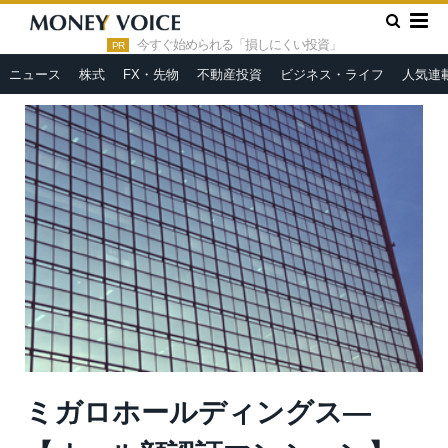
»
»
HOME
市況ヘッドライン
ミガロホールディングス—【オー
ル顔認証マンション】ヴァースクレイシアIDZ立川居住用分譲住戸完
今すぐ始められる「損しにくい投資」
PR
売
ニュース
株式
FX・先物
不動産投資
ビジネス・ライフ
人気連
ミガロホールディングス—