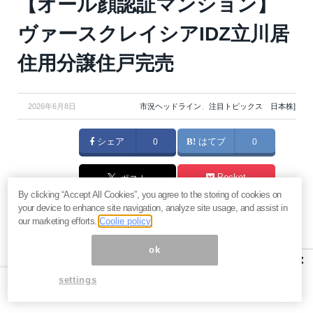
【オール顔認証マンション】
ヴァースクレイシアIDZ立川居
住用分譲住戸完売
2026年6月8日
市況ヘッドライン
、
注目トピックス 日本株]
シェア
0
はてブ
0
Pocket
ポスト
By clicking “Accept All Cookies”, you agree to the storing of cookies on
your device to enhance site navigation, analyze site usage, and assist in
マネーボイス 必読の記事
our marketing efforts.
Coolie policy
急騰後に急落「パワーエックス」株は買いか？蓄電池銘柄の
将来性とリスク
ok
×
過去最高益「サンリオ」は買いか？決算で見えた“強い事
settings
業”と“脆い統治”の同居
村田製作所なぜ株価3.8倍急騰？AIデータセンター需要の期待