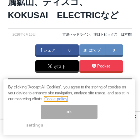
属鉱山、ディスコ、
KOKUSAI ELECTRICなど
2026年6月15日
市況ヘッドライン
、
注目トピックス 日本株]
シェア
0
はてブ
0
Pocket
ポスト
マネーボイス 必読の記事
By clicking “Accept All Cookies”, you agree to the storing of cookies on
急騰後に急落「パワーエックス」株は買いか？蓄電池銘柄の
your device to enhance site navigation, analyze site usage, and assist in
将来性とリスク
our marketing efforts.
Coolie policy
過去最高益「サンリオ」は買いか？決算で見えた“強い事
ok
業”と“脆い統治”の同居
×
村田製作所なぜ株価3.8倍急騰？AIデータセンター需要の期待
settings
度と投資戦略
「蓄電所」設置ブームで恩恵！株価上昇が見込める日本企業4