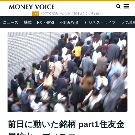
»
»
HOME
市況ヘッドライン
前日に動いた銘柄 part1住友金属
鉱山、ディスコ、KOKUSAI ELECTRICなど
今すぐ始められる「損しにくい投資」
PR
ニュース
株式
FX・先物
不動産投資
ビジネス・ライフ
人気連
前日に動いた銘柄 part1住友金