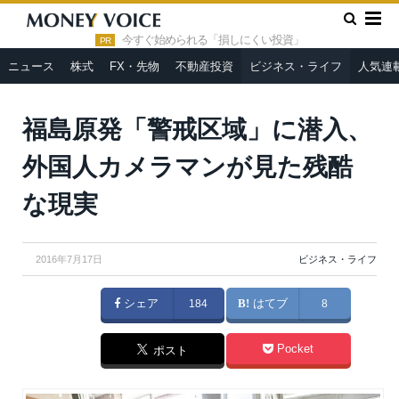
»
»
HOME
ビジネス・ライフ
福島原発「警戒区域」に潜入、外
国人カメラマンが見た残酷な現実
今すぐ始められる「損しにくい投資」
PR
ニュース
株式
FX・先物
不動産投資
ビジネス・ライフ
人気連
From
DailyMail
福島原発「警戒区域」に潜入、
外国人カメラマンが見た残酷
な現実
2016年7月17日
ビジネス・ライフ
シェア
184
はてブ
8
Pocket
ポスト