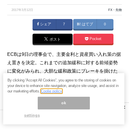
2017年3月12日
FX・先物
シェア
7
はてブ
0
Pocket
ポスト
ECBは9日の理事会で、主要金利と資産買い入れ策の据
え置きを決定。これまでの追加緩和に対する前傾姿勢
に変化がみられ、大胆な緩和政策にブレーキを掛けた
格好となった。（『
牛さん熊さんの本日の債券
』久保
By clicking “Accept All Cookies”, you agree to the storing of cookies on
your device to enhance site navigation, analyze site usage, and assist in
田博幸）
our marketing efforts.
Coolie policy
※『
牛さん熊さんの本日の債券
』は、毎営業日の朝と夕
ok
×
方に発行いたします。また、昼にコラムの配信も行な
settings
います。興味を持たれた方はぜひこの機会に
今月すべ
て無料のお試し購読
をどうぞ。