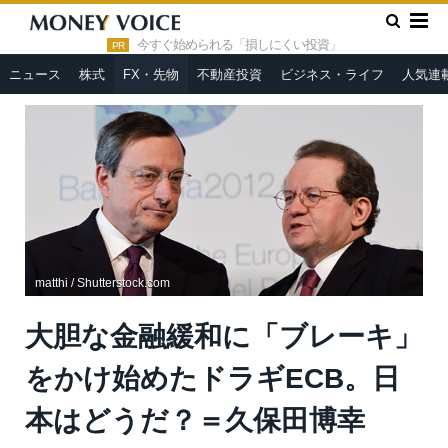
»
»
HOME
FX・先物
大胆な金融緩和に「ブレーキ」をかけ始
めたドラギECB。日本はどうだ？＝久保田博幸
今すぐ始められる「損しにくい投資」
PR
ニュース
株式
FX・先物
不動産投資
ビジネス・ライフ
人気連
matthi / Shutterstock.com
大胆な金融緩和に「ブレーキ」
をかけ始めたドラギECB。日
本はどうだ？＝久保田博幸