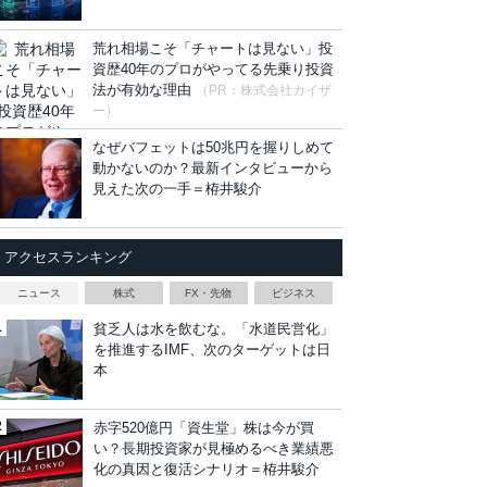
荒れ相場こそ「チャートは見ない」投
資歴40年のプロがやってる先乗り投資
法が有効な理由
（PR：株式会社カイザ
ー）
なぜバフェットは50兆円を握りしめて
動かないのか？最新インタビューから
見えた次の一手＝栫井駿介
アクセスランキング
ニュース
株式
FX・先物
ビジネス
貧乏人は水を飲むな。「水道民営化」
を推進するIMF、次のターゲットは日
本
赤字520億円「資生堂」株は今が買
い？長期投資家が見極めるべき業績悪
化の真因と復活シナリオ＝栫井駿介