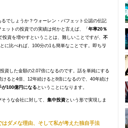
あるでしょうか？ウォーレン・バフェット公認の伝記
フェットの投資での実績は何かと言えば、「
年率20％
％で投資を増やすということは、難しいことですが、
不
ことに比べれば、100分の1も簡単なことです。即ち
リ
投資した金額の2.07倍になるのです。話を単純にする
けると4倍、12年続けると8倍になるので、40年続け
手が100億円になる
ということになります。
びそうな会社に対して、
集中投資
という形で実現しま
ではダメな理由、そして私が考えた独自手法