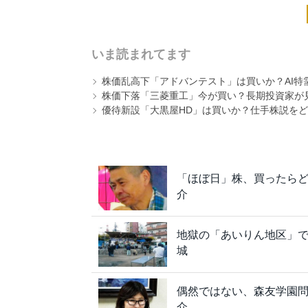
いま読まれてます
株価乱高下「アドバンテスト」は買いか？AI特
株価下落「三菱重工」今が買い？長期投資家が見
優待新設「大黒屋HD」は買いか？仕手株説をど
「ほぼ日」株、買ったらど
介
地獄の「あいりん地区」
城
偶然ではない、森友学園問
介