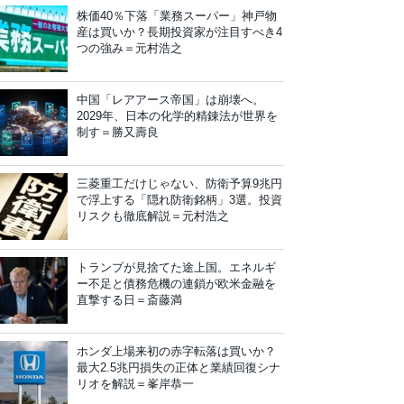
株価40％下落「業務スーパー」神戸物
産は買いか？長期投資家が注目すべき4
つの強み＝元村浩之
中国「レアアース帝国」は崩壊へ。
2029年、日本の化学的精錬法が世界を
制す＝勝又壽良
三菱重工だけじゃない、防衛予算9兆円
で浮上する「隠れ防衛銘柄」3選。投資
リスクも徹底解説＝元村浩之
トランプが見捨てた途上国。エネルギ
ー不足と債務危機の連鎖が欧米金融を
直撃する日＝斎藤満
ホンダ上場来初の赤字転落は買いか？
最大2.5兆円損失の正体と業績回復シナ
リオを解説＝峯岸恭一