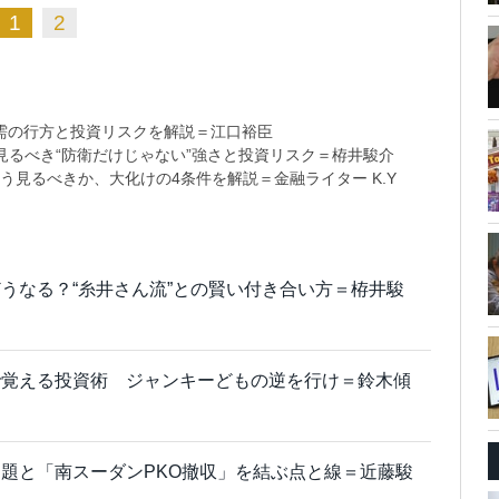
1
2
需の行方と投資リスクを解説＝江口裕臣
るべき“防衛だけじゃない”強さと投資リスク＝栫井駿介
う見るべきか、大化けの4条件を解説＝金融ライター K.Y
うなる？“糸井さん流”との賢い付き合い方＝栫井駿
で覚える投資術 ジャンキーどもの逆を行け＝鈴木傾
題と「南スーダンPKO撤収」を結ぶ点と線＝近藤駿