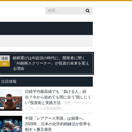
銘柄選びはAI必須の時代に。開発者に聞く
注目
「AI銘柄スクリーナー」が投資の未来を変え
PR
る理由
注目情報
日経平均最高値でも「負ける人」続
出？今から始めても間に合う“損しにく
い”投資術と実践方法
（PR：マーチャン
トブレインズ投資顧問）
中国「レアアース帝国」は崩壊へ。
2029年、日本の化学的精錬法が世界を
制す＝勝又壽良