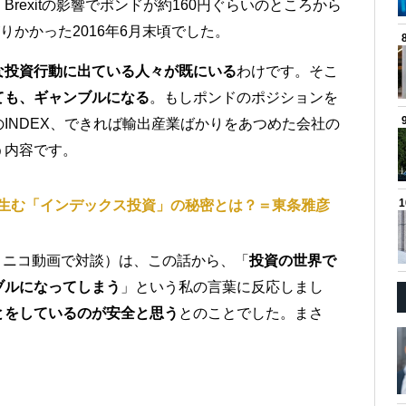
rexitの影響でポンドが約160円ぐらいのところから
りかかった2016年6月末頃でした。
な投資行動に出ている人々が既にいる
わけです。そこ
ても、ギャンブルになる
。もしポンドのポジションを
INDEX、できれば輸出産業ばかりをあつめた会社の
う内容です。
生む「インデックス投資」の秘密とは？＝東条雅彦
ニコニコ動画で対談）は、この話から、「
投資の世界で
ブルになってしまう
」という私の言葉に反応しまし
とをしているのが安全と思う
とのことでした。まさ
。