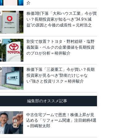
介
株価3割下落「大和ハウス工業」今が買
い？長期投資家が知るべき“34.9％減
益”の原因と今後の成長性＝元村浩之
割安で放置？トヨタ・野村総研・塩野
義製薬・ベルクの企業価値を長期投資
のプロが分析＝栫井駿介
株価下落「三菱重工」今が買い？長期
投資家が見るべき“防衛だけじゃな
い”強さと投資リスク＝栫井駿介
編集部のオススメ記事
中古住宅ブームで恩恵！株価上昇が見
込める「リフォーム関連」注目銘柄4選
＝田嶋智太郎