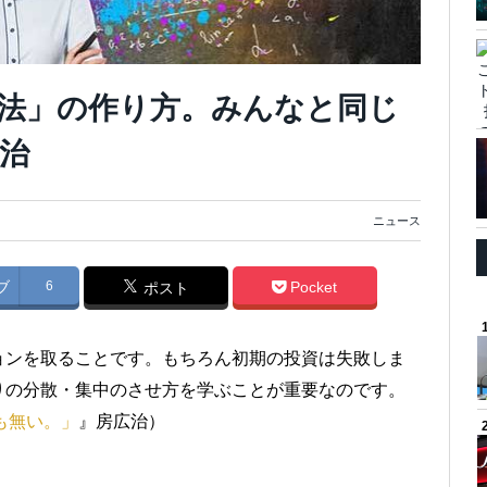
法」の作り方。みんなと同じ
治
ニュース
ブ
6
Pocket
ポスト
ョンを取ることです。もちろん初期の投資は失敗しま
りの分散・集中のさせ方を学ぶことが重要なのです。
は何も無い。」
』房広治）