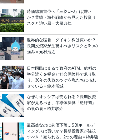
時価総額首位へ「三菱UFJ」は買い
か？業績・海外戦略から見えた投資リ
スクと追い風＝大畠典仁
世界的な猛暑…ダイキン株は買いか？
長期投資家が注視すべきリスクと3つの
強み＝元村浩之
日本国民はまるで政府のATM。給料の
半分近くを税金と社会保険料で毟り取
り、30年の失政のツケを私たちに払わ
せている＝鈴木傾城
なぜキオクシアは売られる？長期投資
家が見るべき、半導体決算「絶好調」
の裏の裏＝栫井駿介
最高益なのに株価下落…SBIホールデ
ィングスは買いか？長期投資家が注視
すべき「売られる」2つの理由＝栫井駿