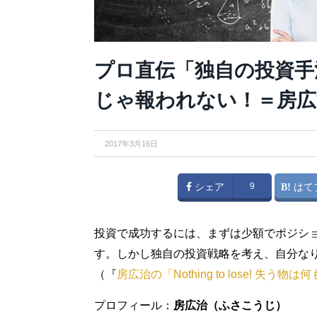
プロ直伝「独自の投資手
じゃ報われない！＝房広
2017年3月16日
シェア
9
はて
投資で成功するには、まずは少額でポジシ
す。しかし独自の投資戦略を考え、自分な
（『
房広治の「Nothing to lose! 失う物
プロフィール：
房広治（ふさこうじ）