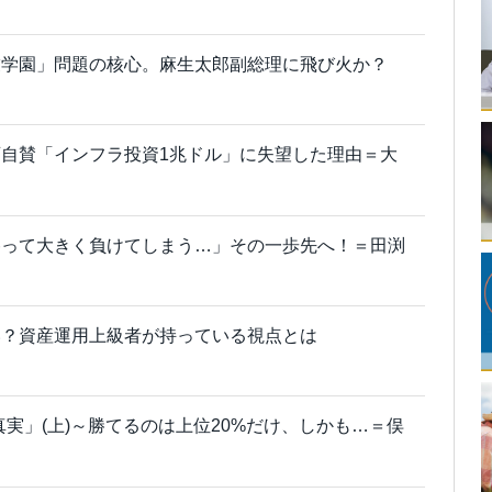
友学園」問題の核心。麻生太郎副総理に飛び火か？
自賛「インフラ投資1兆ドル」に失望した理由＝大
勝って大きく負けてしまう…」その一歩先へ！＝田渕
い？資産運用上級者が持っている視点とは
真実」(上)～勝てるのは上位20%だけ、しかも…＝俣