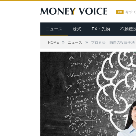
今す
PR
ニュース
株式
FX・先物
不動産
»
»
HOME
ニュース
プロ直伝「独自の投資手法