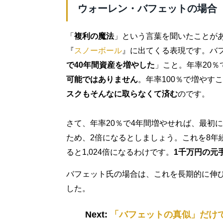
ウォーレン・バフェットの場合
「
複利の魔法
」という言葉を聞いたことが
『
スノーボール
』に出てくる表現です。バ
で40年間資産を増やした
」こと。年率20
可能ではありません
。年率100％で増やす
スクもそんなに取らなくて済む
のです。
さて、年率20％で4年間増やせれば、最初に
ため、2倍になるとしましょう。これを8年続
ると1,024倍になるわけです。
1千万円の元
バフェット氏の場合は、これを長期的に伸
した。
Next:
「バフェットの真似」だけ