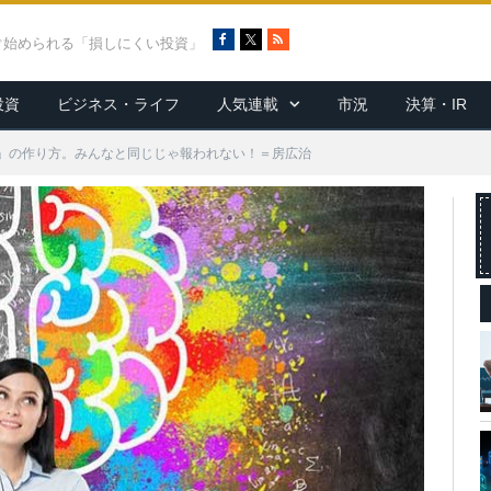
F
X
R
ぐ始められる「損しにくい投資」
a
S
c
S
投資
ビジネス・ライフ
人気連載
市況
決算・IR
e
b
o
」の作り方。みんなと同じじゃ報われない！＝房広治
o
k