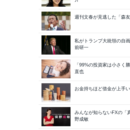
週刊文春が見逃した「森
私がトランプ大統領の自画
前研一
「99%の投資家は小さく
直也
お金持ちほど借金が上手
みんなが知らないFXの「
野成敏