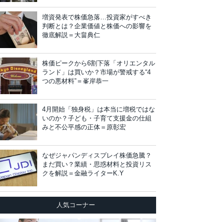
増資発表で株価急落…投資家がすべき
判断とは？企業価値と株価への影響を
徹底解説＝大畠典仁
株価ピークから6割下落「オリエンタル
ランド」は買いか？市場が警戒する“4
つの悪材料”＝峯岸恭一
4月開始「独身税」は本当に増税ではな
いのか？子ども・子育て支援金の仕組
みと不公平感の正体＝原彰宏
なぜジャパンディスプレイ株価急騰？
まだ買い？業績・思惑材料と投資リス
クを解説＝金融ライターK.Y
人気コーナー