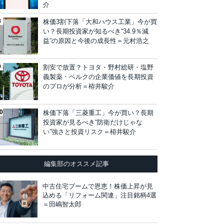
介
株価3割下落「大和ハウス工業」今が買
い？長期投資家が知るべき“34.9％減
益”の原因と今後の成長性＝元村浩之
割安で放置？トヨタ・野村総研・塩野
義製薬・ベルクの企業価値を長期投資
のプロが分析＝栫井駿介
株価下落「三菱重工」今が買い？長期
投資家が見るべき“防衛だけじゃな
い”強さと投資リスク＝栫井駿介
編集部のオススメ記事
中古住宅ブームで恩恵！株価上昇が見
込める「リフォーム関連」注目銘柄4選
＝田嶋智太郎