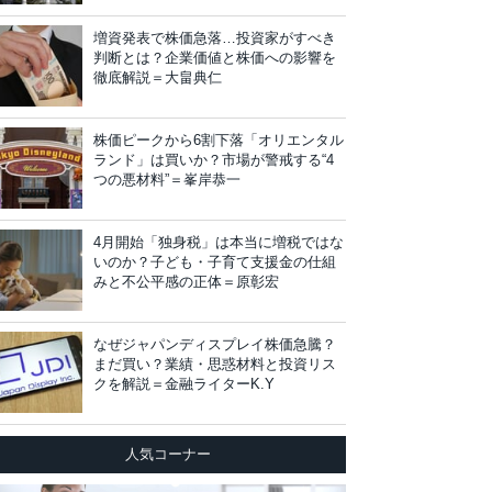
増資発表で株価急落…投資家がすべき
判断とは？企業価値と株価への影響を
徹底解説＝大畠典仁
株価ピークから6割下落「オリエンタル
ランド」は買いか？市場が警戒する“4
つの悪材料”＝峯岸恭一
4月開始「独身税」は本当に増税ではな
いのか？子ども・子育て支援金の仕組
みと不公平感の正体＝原彰宏
なぜジャパンディスプレイ株価急騰？
まだ買い？業績・思惑材料と投資リス
クを解説＝金融ライターK.Y
人気コーナー