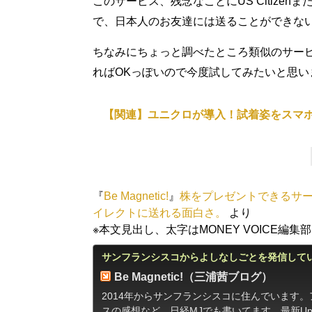
このサービス、残念なことにUS Citizenまたは
で、日本人のお友達には送ることができな
ちなみにちょっと調べたところ類似のサー
ればOKっぽいので今度試してみたいと思い
【関連】ユニクロが導入！試着姿をスマ
『
Be Magnetic!
』
株をプレゼントできるサービ
イレクトに送れる面白さ。
より
※本文見出し、太字はMONEY VOICE編集
サンフランシスコからよしなしごとを発信して
Be Magnetic!（三浦茜ブログ）
2014年からサンフランシスコに住んでいます
スの感想など。
日経MJでも書いてます
。最新Upd