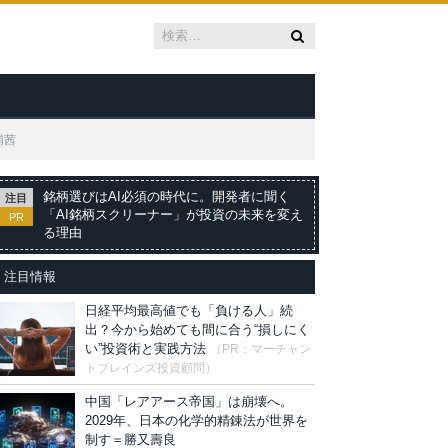
浦茜
銘柄選びはAI必須の時代に。開発者に聞く
注目
「AI銘柄スクリーナー」が投資の未来を変え
PR
る理由
注目情報
日経平均最高値でも「負ける人」続
出？今から始めても間に合う“損しにく
い”投資術と実践方法
（PR：マーチャン
トブレインズ投資顧問）
中国「レアアース帝国」は崩壊へ。
2029年、日本の化学的精錬法が世界を
制す＝勝又壽良