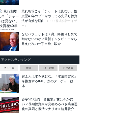
荒れ相場こそ「チャートは見ない」投
資歴40年のプロがやってる先乗り投資
法が有効な理由
（PR：株式会社カイザ
ー）
なぜバフェットは50兆円を握りしめて
動かないのか？最新インタビューから
見えた次の一手＝栫井駿介
アクセスランキング
ニュース
株式
FX・先物
ビジネス
貧乏人は水を飲むな。「水道民営化」
を推進するIMF、次のターゲットは日
本
赤字520億円「資生堂」株は今が買
い？長期投資家が見極めるべき業績悪
化の真因と復活シナリオ＝栫井駿介