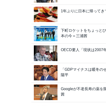
1年ぶりに日本に帰ってき
下町ロケットをちょっと
本の今＝三浦茜
OECD要人「現状は20
「GDPマイナスは暖冬の
陽平
Googleが不老長寿の薬
茜