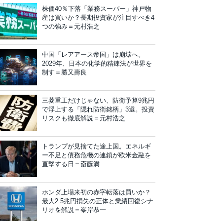
株価40％下落「業務スーパー」神戸物
産は買いか？長期投資家が注目すべき4
つの強み＝元村浩之
中国「レアアース帝国」は崩壊へ。
2029年、日本の化学的精錬法が世界を
制す＝勝又壽良
三菱重工だけじゃない、防衛予算9兆円
で浮上する「隠れ防衛銘柄」3選。投資
リスクも徹底解説＝元村浩之
トランプが見捨てた途上国。エネルギ
ー不足と債務危機の連鎖が欧米金融を
直撃する日＝斎藤満
ホンダ上場来初の赤字転落は買いか？
最大2.5兆円損失の正体と業績回復シナ
リオを解説＝峯岸恭一