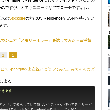
Permanent Residenceにしかプレゼントできないの
いのですが、とてもユニークなアプローチですよね。
ビスの
Stockpile
の方はUS ResidenceでSSNを持ってい
ます。
ホでシェア「メモリーミラー」を試してみた＝三浦茜
1
2
スSparkgiftを出産祝いに使ってみた。赤ちゃんにダ
部による
いきます
。アメリカで暮らしていて気づいたことや、使ってみたサービ
ateはTwitterまたはFacebookをFollowしてください。