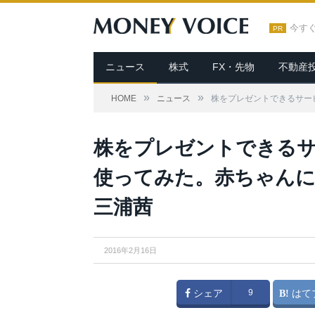
今す
PR
ニュース
株式
FX・先物
不動産
»
»
HOME
ニュース
株をプレゼントできるサービ
株をプレゼントできるサービ
使ってみた。赤ちゃん
三浦茜
2016年2月16日
シェア
9
はて