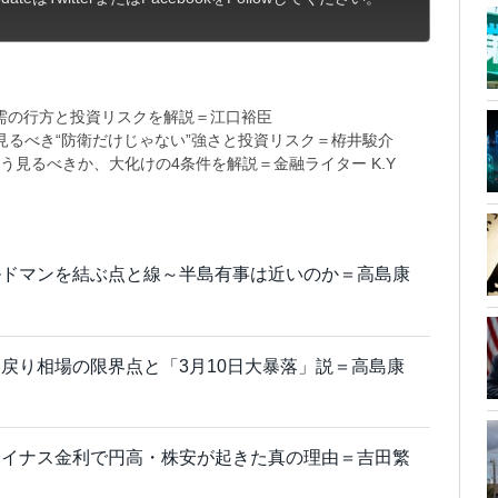
需の行方と投資リスクを解説＝江口裕臣
るべき“防衛だけじゃない”強さと投資リスク＝栫井駿介
う見るべきか、大化けの4条件を解説＝金融ライター K.Y
ルドマンを結ぶ点と線～半島有事は近いのか＝高島康
戻り相場の限界点と「3月10日大暴落」説＝高島康
マイナス金利で円高・株安が起きた真の理由＝吉田繁