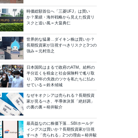
時価総額首位へ「三菱UFJ」は買い
か？業績・海外戦略から見えた投資リ
スクと追い風＝大畠典仁
世界的な猛暑…ダイキン株は買いか？
長期投資家が注視すべきリスクと3つの
強み＝元村浩之
日本国民はまるで政府のATM。給料の
半分近くを税金と社会保険料で毟り取
り、30年の失政のツケを私たちに払わ
せている＝鈴木傾城
なぜキオクシアは売られる？長期投資
家が見るべき、半導体決算「絶好調」
の裏の裏＝栫井駿介
最高益なのに株価下落…SBIホールデ
ィングスは買いか？長期投資家が注視
すべき「売られる」2つの理由＝栫井駿