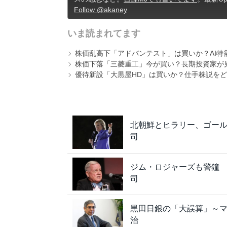
Follow @akaney
いま読まれてます
株価乱高下「アドバンテスト」は買いか？AI特
株価下落「三菱重工」今が買い？長期投資家が見
優待新設「大黒屋HD」は買いか？仕手株説をど
北朝鮮とヒラリー、ゴー
司
ジム・ロジャーズも警鐘 
司
黒田日銀の「大誤算」～
治