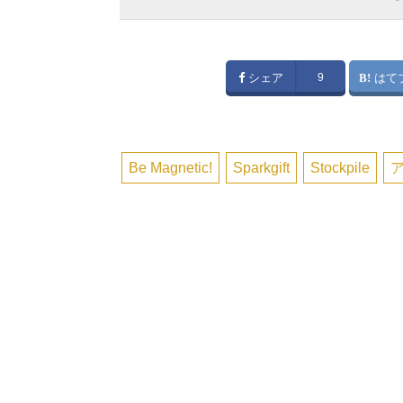
シェア
9
はて
Be Magnetic!
Sparkgift
Stockpile