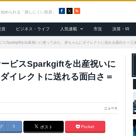
F
X
R
ぐ始められる「損しにくい投資」
a
S
c
S
投資
ビジネス・ライフ
人気連載
市況
決算・IR
e
b
o
スSparkgiftを出産祝いに使ってみた。赤ちゃんにダイレクトに送れる面白さ＝三
o
k
スSparkgiftを出産祝いに
にダイレクトに送れる面白さ＝
ニュース
ブ
3
Pocket
ポスト