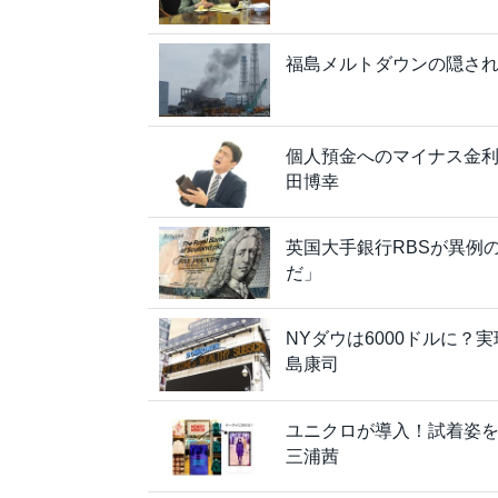
福島メルトダウンの隠された
個人預金へのマイナス金
田博幸
英国大手銀行RBSが異例
だ」
NYダウは6000ドルに
島康司
ユニクロが導入！試着姿
三浦茜