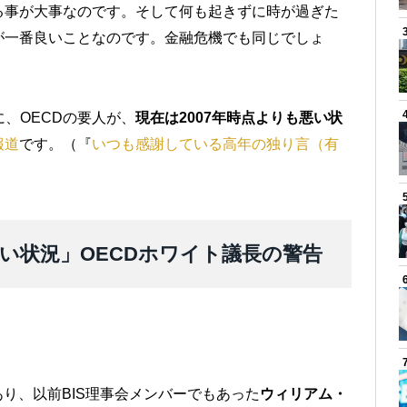
る事が大事なのです。そして何も起きずに時が過ぎた
が一番良いことなのです。金融危機でも同じでしょ
に、OECDの要人が、
現在は2007年時点よりも悪い状
報道
です。（『
いつも感謝している高年の独り言（有
悪い状況」OECDホワイト議長の警告
あり、以前BIS理事会メンバーでもあった
ウィリアム・