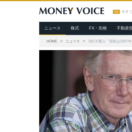
今す
PR
ニュース
株式
FX・先物
不動産
»
»
HOME
ニュース
OECD要人「現状は200