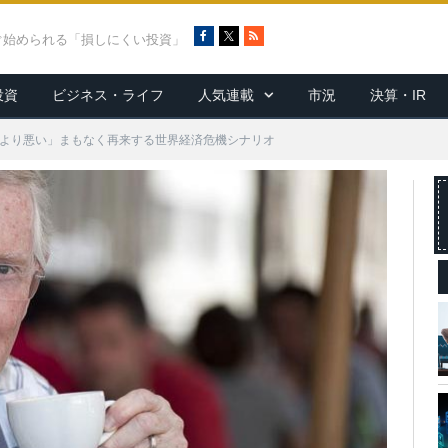
F
X
R
ぐ始められる「損しにくい投資」
a
S
c
S
投資
ビジネス・ライフ
人気連載
市況
決算・IR
e
b
o
7年より悪い」まもなく再来する世界経済危機シナリオ
o
k