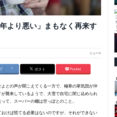
07年より悪い」まもなく再来す
ニュース
ブ
7
Pocket
ポスト
せよとの声が聞こえてくる一方で、極寒の寒気団が沖
ドが襲来しているようで、大雪で自宅に閉じ込められ
走って、スーパーの棚は空っぽとのこと。
ておけば慌てる必要はないのですが、それができない