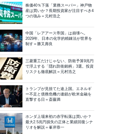
株価40％下落「業務スーパー」神戸物
産は買いか？長期投資家が注目すべき4
つの強み＝元村浩之
中国「レアアース帝国」は崩壊へ。
2029年、日本の化学的精錬法が世界を
制す＝勝又壽良
三菱重工だけじゃない、防衛予算9兆円
で浮上する「隠れ防衛銘柄」3選。投資
リスクも徹底解説＝元村浩之
トランプが見捨てた途上国。エネルギ
ー不足と債務危機の連鎖が欧米金融を
直撃する日＝斎藤満
ホンダ上場来初の赤字転落は買いか？
最大2.5兆円損失の正体と業績回復シナ
リオを解説＝峯岸恭一