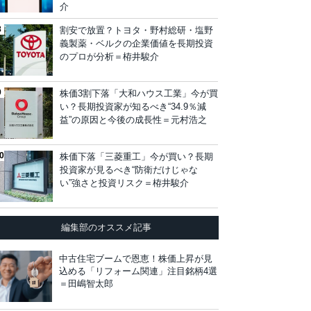
介
割安で放置？トヨタ・野村総研・塩野
義製薬・ベルクの企業価値を長期投資
のプロが分析＝栫井駿介
株価3割下落「大和ハウス工業」今が買
い？長期投資家が知るべき“34.9％減
益”の原因と今後の成長性＝元村浩之
株価下落「三菱重工」今が買い？長期
投資家が見るべき“防衛だけじゃな
い”強さと投資リスク＝栫井駿介
編集部のオススメ記事
中古住宅ブームで恩恵！株価上昇が見
込める「リフォーム関連」注目銘柄4選
＝田嶋智太郎