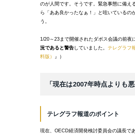
のが人間です。そうです。緊急事態に備え
ら「ああ良かったなぁ！」と呟いているの
う。
1/20～23まで開催されたダボス会議の前夜
況であると警告
していました。
テレグラフ
料版）
』）
「現在は2007年時点よりも
テレグラフ報道のポイント
現在、OECD経済開発検討委員会の議長で