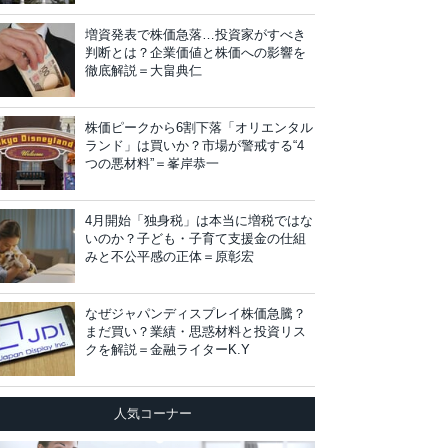
増資発表で株価急落…投資家がすべき
判断とは？企業価値と株価への影響を
徹底解説＝大畠典仁
株価ピークから6割下落「オリエンタル
ランド」は買いか？市場が警戒する“4
つの悪材料”＝峯岸恭一
4月開始「独身税」は本当に増税ではな
いのか？子ども・子育て支援金の仕組
みと不公平感の正体＝原彰宏
なぜジャパンディスプレイ株価急騰？
まだ買い？業績・思惑材料と投資リス
クを解説＝金融ライターK.Y
人気コーナー