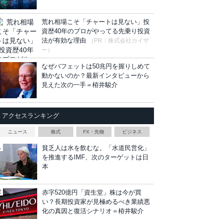
荒れ相場こそ「チャートは見ない」投
資歴40年のプロがやってる先乗り投資
法が有効な理由
（PR：株式会社カイザ
ー）
なぜバフェットは50兆円を握りしめて
動かないのか？最新インタビューから
見えた次の一手＝栫井駿介
アクセスランキング
ニュース
株式
FX・先物
ビジネス
貧乏人は水を飲むな。「水道民営化」
を推進するIMF、次のターゲットは日
本
赤字520億円「資生堂」株は今が買
い？長期投資家が見極めるべき業績悪
化の真因と復活シナリオ＝栫井駿介