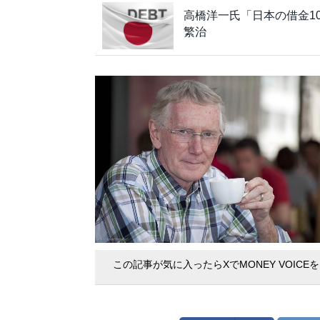
高橋洋一氏「日本の借金1
繁治
この記事が気に入ったらXでMONEY VOICE