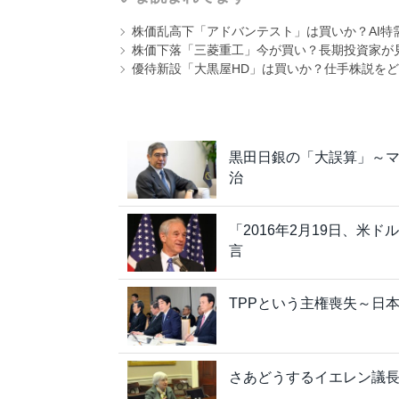
株価乱高下「アドバンテスト」は買いか？AI特
株価下落「三菱重工」今が買い？長期投資家が見
優待新設「大黒屋HD」は買いか？仕手株説をど
黒田日銀の「大誤算」～
治
「2016年2月19日、
言
TPPという主権喪失～日
さあどうするイエレン議