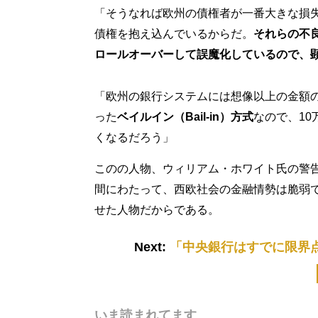
「そうなれば欧州の債権者が一番大きな損失
債権を抱え込んでいるからだ。
それらの不
ロールオーバーして誤魔化しているので、
「欧州の銀行システムには想像以上の金額
った
ベイルイン（Bail-in）方式
なので、1
くなるだろう」
このの人物、ウィリアム・ホワイト氏の警告を
間にわたって、西欧社会の金融情勢は脆弱
せた人物だからである。
Next:
「中央銀行はすでに限界
いま読まれてます