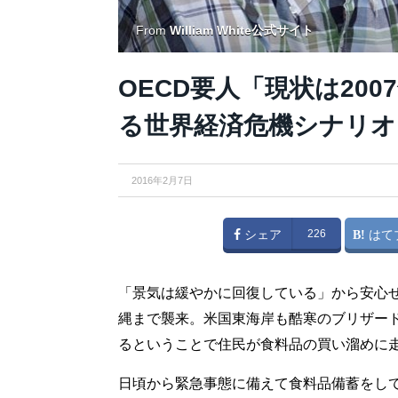
From
William White公式サイト
OECD要人「現状は20
る世界経済危機シナリオ
2016年2月7日
シェア
226
はて
「景気は緩やかに回復している」から安心
縄まで襲来。米国東海岸も酷寒のブリザー
るということで住民が食料品の買い溜めに
日頃から緊急事態に備えて食料品備蓄をし