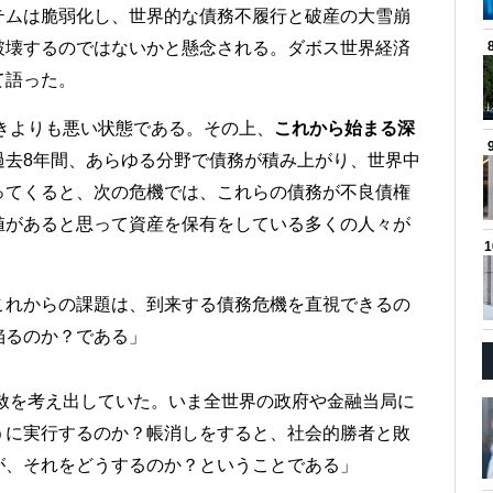
テムは脆弱化し、世界的な債務不履行と破産の大雪崩
破壊するのではないかと懸念される。ダボス世界経済
て語った。
ときよりも悪い状態である。その上、
これから始まる深
過去8年間、あらゆる分野で債務が積み上がり、世界中
ってくると、次の危機では、これらの債務が不良債権
値があると思って資産を保有をしている多くの人々が
これからの課題は、到来する債務危機を直視できるの
陥るのか？である」
特赦を考え出していた。いま全世界の政府や金融当局に
うに実行するのか？帳消しをすると、社会的勝者と敗
が、それをどうするのか？ということである」