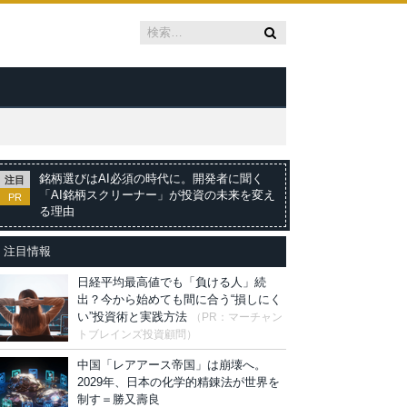
銘柄選びはAI必須の時代に。開発者に聞く
注目
「AI銘柄スクリーナー」が投資の未来を変え
PR
る理由
注目情報
日経平均最高値でも「負ける人」続
出？今から始めても間に合う“損しにく
い”投資術と実践方法
（PR：マーチャン
トブレインズ投資顧問）
中国「レアアース帝国」は崩壊へ。
2029年、日本の化学的精錬法が世界を
制す＝勝又壽良