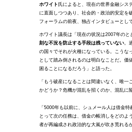
ホワイト
氏によると、現在の世界金融シス
に直面しつつあり、社会的・政治的安定を
フォーラムの前夜、独占インタビューとし
ホワイト議長は「現在の状況は2007年の
刻な不況を防止する手段は残っていない
。
の国々でそれが火種になっている。こうな
として踏み倒されるのは明白なことだ。価
困ることになるだろう」と語った。
「もう破産になることは間違いなく、唯一
かどうか？危機が混乱を招くのか、混乱に
「5000年も以前に、シュメール人は借金
とって次の任務は、借金の帳消しをどのよ
者が再編成され政治的な大嵐が吹き荒れる