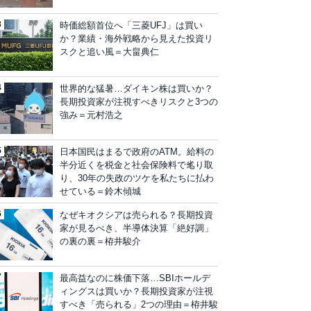
時価総額首位へ「三菱UFJ」は買い
か？業績・海外戦略から見えた投資リ
スクと追い風＝大畠典仁
世界的な猛暑…ダイキン株は買いか？
長期投資家が注視すべきリスクと3つの
強み＝元村浩之
日本国民はまるで政府のATM。給料の
半分近くを税金と社会保険料で毟り取
り、30年の失政のツケを私たちに払わ
せている＝鈴木傾城
なぜキオクシアは売られる？長期投資
家が見るべき、半導体決算「絶好調」
の裏の裏＝栫井駿介
最高益なのに株価下落…SBIホールデ
ィングスは買いか？長期投資家が注視
すべき「売られる」2つの理由＝栫井駿