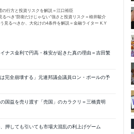
需の行方と投資リスクを解説＝江口裕臣
るべき“防衛だけじゃない”強さと投資リスク＝栫井駿介
う見るべきか、大化けの4条件を解説＝金融ライター K.Y
マイナス金利で円高・株安が起きた真の理由＝吉田繁
米ドルは完全崩壊する」元連邦議会議員ロン・ポールの予
本の国益を売り渡す「売国」のカラクリ＝三橋貴明
長、押しても引いても市場大混乱の利上げゲーム