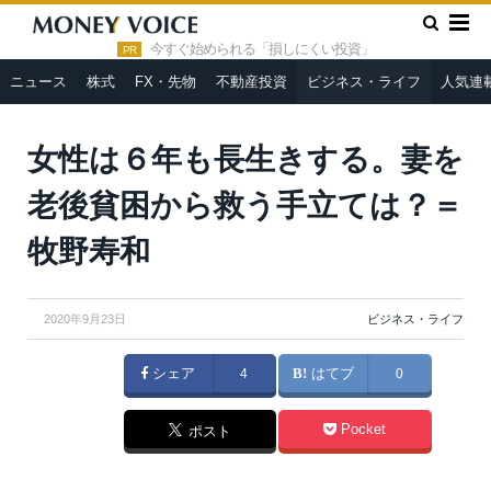
»
»
HOME
ビジネス・ライフ
女性は６年も長生きする。妻を老
後貧困から救う手立ては？＝牧野寿和
今すぐ始められる「損しにくい投資」
PR
ニュース
株式
FX・先物
不動産投資
ビジネス・ライフ
人気連
女性は６年も長生きする。妻を
老後貧困から救う手立ては？＝
牧野寿和
2020年9月23日
ビジネス・ライフ
シェア
4
はてブ
0
Pocket
ポスト