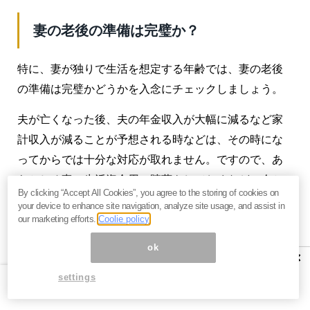
妻の老後の準備は完璧か？
特に、妻が独りで生活を想定する年齢では、妻の老後
の準備は完璧かどうかを入念にチェックしましょう。
夫が亡くなった後、夫の年金収入が大幅に減るなど家
計収入が減ることが予想される時などは、その時にな
ってからでは十分な対応が取れません。ですので、あ
らかじめ妻の生活資金用の貯蓄をしておくなど、今か
By clicking “Accept All Cookies”, you agree to the storing of cookies on
ら準備をしておくことが必要でしょう。
your device to enhance site navigation, analyze site usage, and assist in
our marketing efforts.
Coolie policy
夫婦の老後生活の準備と一緒に、妻が独りで生活をす
ok
る時の準備も現役中からしておくことが大切です。
×
settings
【関連】
日本人の８割が加入する生命保険はムダだら