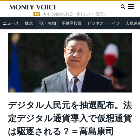
»
»
HOME
FX・先物
デジタル人民元を抽選配布。法定デジタ
ル通貨導入で仮想通貨は駆逐される？＝高島康司
今すぐ始められる「損しにくい投資」
PR
ニュース
株式
FX・先物
不動産投資
ビジネス・ライフ
人気連
デジタル人民元を抽選配布。法
定デジタル通貨導入で仮想通貨
は駆逐される？＝高島康司