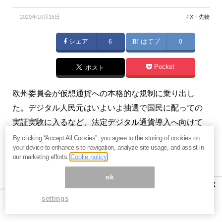
2020年10月15日
FX・先物
シェア
6
はてブ
0
Pocket
ポスト
欧州委員会が仮想通貨への本格的な規制に乗り出し
た。デジタル人民元はいよいよ抽選で国民に配っての
実証実験に入るなど、法定デジタル通貨導入へ向けて
世界は大きく動いている。それに向けてビットコイン
By clicking “Accept All Cookies”, you agree to the storing of cookies on
your device to enhance site navigation, analyze site usage, and assist in
やリブラなどの仮想通貨を規制しておこうという狙い
our marketing efforts.
Coolie policy
だ。（『
ヤスの第四次産業革命とブロックチェーン
』
ok
高島康司）
×
settings
※有料メルマガ『
ヤスの第四次産業革命とブロックチェ
ーン
』好評配信中。ご興味をお持ちの方はぜひこの機