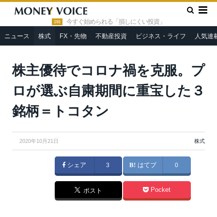
»
»
HOME
株式
株主優待でコロナ禍を克服。プロが選ぶ自粛期
間に重宝した３銘柄＝トコタン
今すぐ始められる「損しにくい投資」
PR
ニュース
株式
FX・先物
不動産投資
ビジネス・ライフ
人気連
株主優待でコロナ禍を克服。プ
ロが選ぶ自粛期間に重宝した３
銘柄＝トコタン
2020年10月21日
株式
シェア
3
はてブ
0
Pocket
ポスト