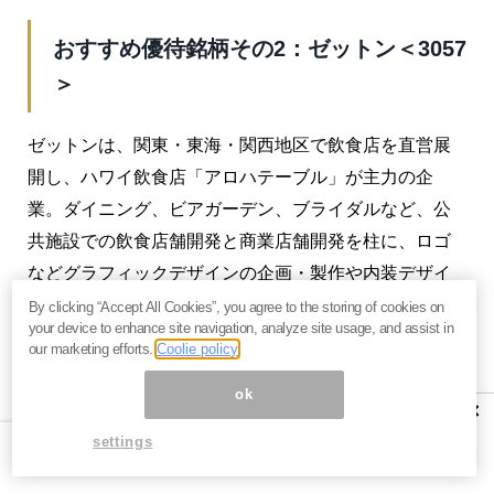
おすすめ優待銘柄その2：ゼットン＜3057
＞
ゼットンは、関東・東海・関西地区で飲食店を直営展
開し、ハワイ飲食店「アロハテーブル」が主力の企
業。ダイニング、ビアガーデン、ブライダルなど、公
共施設での飲食店舗開発と商業店舗開発を柱に、ロゴ
などグラフィックデザインの企画・製作や内装デザイ
ンに関わるコンサルティングを手がけています。
By clicking “Accept All Cookies”, you agree to the storing of cookies on
your device to enhance site navigation, analyze site usage, and assist in
our marketing efforts.
Coolie policy
こちらの株主優待は、2月末権利の年1回、保有株数と
継続保有期間に応じて株主優待品がもらえます。
ok
×
settings
《優待銘柄情報》
ゼットン＜3057＞